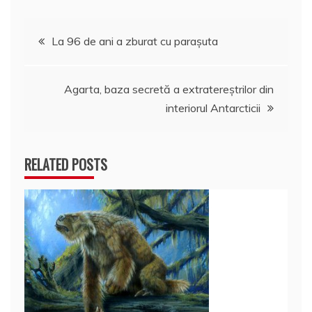
Navigare
La 96 de ani a zburat cu paraşuta
în
Agarta, baza secretă a extratereştrilor din
articole
interiorul Antarcticii
RELATED POSTS