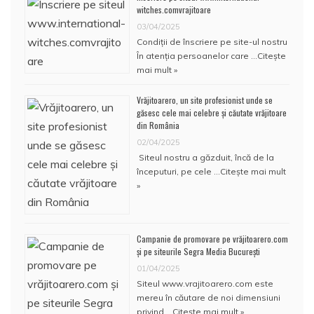
witches.comvrajitoare
03/04/2025
Condiţii de înscriere pe site-ul nostru
În atenţia persoanelor care …
Citește
mai mult »
Vrăjitoarero, un site profesionist unde se
găsesc cele mai celebre și căutate vrăjitoare
din România
02/04/2025
Siteul nostru a găzduit, încă de la
începuturi, pe cele …
Citește mai mult
»
Campanie de promovare pe vrăjitoarero.com
și pe siteurile Segra Media București
01/04/2025
Siteul www.vrajitoarero.com este
mereu în căutare de noi dimensiuni
privind …
Citește mai mult »