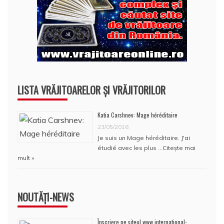
LISTA VRĂJITOARELOR ȘI VRĂJITORILOR
Katia Carshnev: Mage héréditaire
23/05/2016
Je suis un Mage héréditaire. J'ai
étudié avec les plus …
Citește mai
mult »
NOUTĂȚI-NEWS
Înscriere pe siteul www.international-