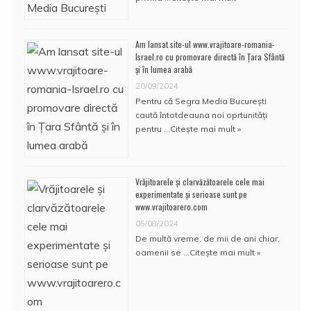
Am lansat site-ul www.vrajitoare-romania-
Israel.ro cu promovare directă în Țara Sfântă
și în lumea arabă
20/09/2024
Pentru că Segra Media București
caută întotdeauna noi oprtunități
pentru …
Citește mai mult »
Vrăjitoarele și clarvăzătoarele cele mai
experimentate și serioase sunt pe
www.vrajitoarero.com
05/08/2024
De multă vreme, de mii de ani chiar,
oamenii se …
Citește mai mult »