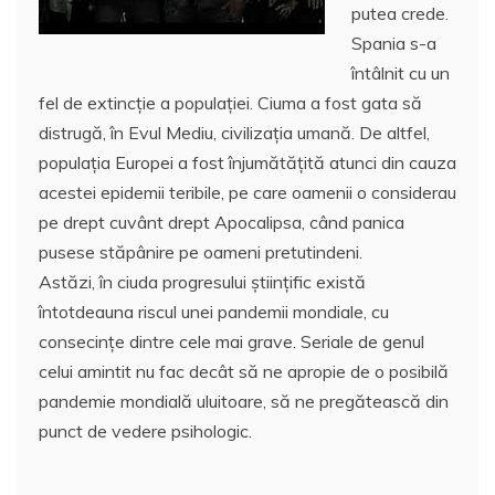
putea crede.
Spania s-a
întâlnit cu un
fel de extincţie a populaţiei. Ciuma a fost gata să
distrugă, în Evul Mediu, civilizaţia umană. De altfel,
populaţia Europei a fost înjumătăţită atunci din cauza
acestei epidemii teribile, pe care oamenii o considerau
pe drept cuvânt drept Apocalipsa, când panica
pusese stăpânire pe oameni pretutindeni.
Astăzi, în ciuda progresului ştiinţific există
întotdeauna riscul unei pandemii mondiale, cu
consecinţe dintre cele mai grave. Seriale de genul
celui amintit nu fac decât să ne apropie de o posibilă
pandemie mondială uluitoare, să ne pregătească din
punct de vedere psihologic.