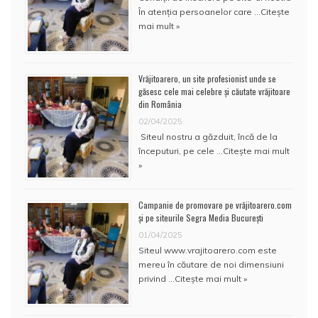
În atenţia persoanelor care …
Citește
mai mult »
Vrăjitoarero, un site profesionist unde se
găsesc cele mai celebre și căutate vrăjitoare
din România
02/04/2025
Siteul nostru a găzduit, încă de la
începuturi, pe cele …
Citește mai mult
»
Campanie de promovare pe vrăjitoarero.com
și pe siteurile Segra Media București
01/04/2025
Siteul www.vrajitoarero.com este
mereu în căutare de noi dimensiuni
privind …
Citește mai mult »