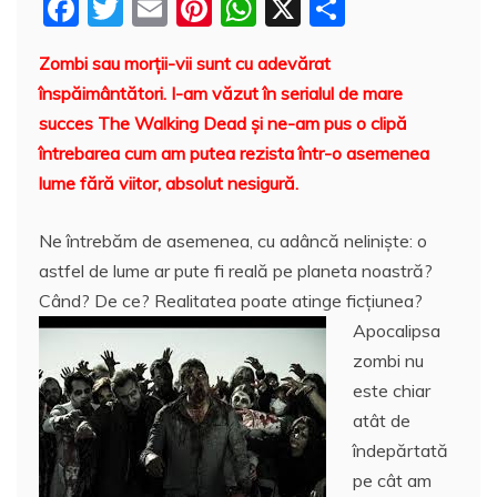
F
T
E
Pi
W
X
P
a
w
m
nt
h
a
Zombi sau morţii-vii sunt cu adevărat
c
itt
ai
er
at
rt
înspăimântători. I-am văzut în serialul de mare
e
er
l
e
s
aj
succes The Walking Dead şi ne-am pus o clipă
b
st
A
e
întrebarea cum am putea rezista într-o asemenea
o
p
a
lume fără viitor, absolut nesigură.
o
p
z
Ne întrebăm de asemenea, cu adâncă nelinişte: o
k
ă
astfel de lume ar pute fi reală pe planeta noastră?
Când? De ce? Realitatea poate atinge ficţiunea?
Apocalipsa
zombi nu
este chiar
atât de
îndepărtată
pe cât am