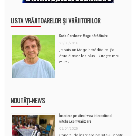
LISTA VRĂJITOARELOR ȘI VRĂJITORILOR
Katia Carshnev: Mage héréditaire
23/05/2016
Je suis un Mage héréditaire. J'ai
étudié avec les plus …
Citește mai
mult »
NOUTĂȚI-NEWS
Înscriere pe siteul www.international-
witches.comvrajitoare
03/04/2025
Condiţii de înscriere pe site-ul nostru