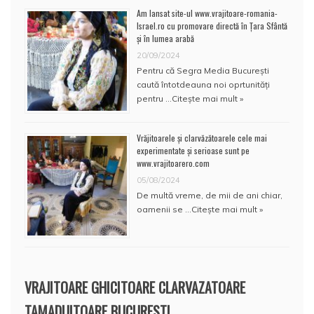
Am lansat site-ul www.vrajitoare-romania-
Israel.ro cu promovare directă în Țara Sfântă
și în lumea arabă
20/09/2024
Pentru că Segra Media București
caută întotdeauna noi oprtunități
pentru …
Citește mai mult »
Vrăjitoarele și clarvăzătoarele cele mai
experimentate și serioase sunt pe
www.vrajitoarero.com
05/08/2024
De multă vreme, de mii de ani chiar,
oamenii se …
Citește mai mult »
VRAJITOARE GHICITOARE CLARVAZATOARE
TAMADUITOARE BUCURESTI