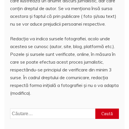
care ilustrează un anumit discurs jurnalistic, dar care
conțin dreptul de autor. Se va menționa însă sursa
acestora și faptul că prin publicare ( foto și/sau text)
nu se vor aduce prejudicii persoanei respective.
Redacția va indica sursele fotografiei, acolo unde
acestea se cunosc (autor, site, blog, platformă etc.).
Pozele și sursele sunt verificate, online, în măsura în
care se poate efectua acest proces jurnalistic,
respectându-se principiul de verificare din minim 3
surse. În cadrul dreptului de comunicare, redacția
respectă forma inițială a fotografiei și nu o va adapta
(modifica).
Caută
după: