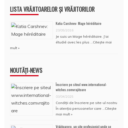
LISTA VRĂJITOARELOR ȘI VRĂJITORILOR
Katia Carshnev: Mage héréditaire
23/05/2016
Je suis un Mage héréditaire. J'ai
étudié avec les plus …
Citește mai
mult »
NOUTĂȚI-NEWS
Înscriere pe siteul www.international-
witches.comvrajitoare
03/04/2025
Condiţii de înscriere pe site-ul nostru
În atenţia persoanelor care …
Citește
mai mult »
Vrăjitoarero, un site profesionist unde se