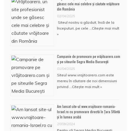
găsesc cele mai celebre și căutate vrăjitoare
din România
02/04/2025
Siteul nostru a găzduit, încă de la
începuturi, pe cele …
Citește mai mult
»
Campanie de promovare pe vrăjitoarero.com
și pe siteurile Segra Media București
01/04/2025
Siteul www.vrajitoarero.com este
mereu în căutare de noi dimensiuni
privind …
Citește mai mult »
Am lansat site-ul www.vrajitoare-romania-
Israel.ro cu promovare directă în Țara Sfântă
și în lumea arabă
20/09/2024
Pentru că Segra Media București