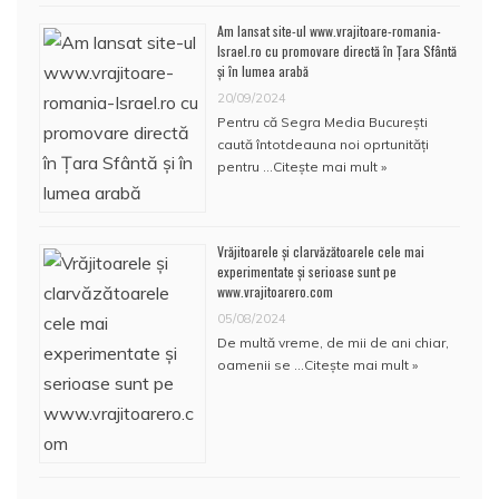
Am lansat site-ul www.vrajitoare-romania-
Israel.ro cu promovare directă în Țara Sfântă
și în lumea arabă
20/09/2024
Pentru că Segra Media București
caută întotdeauna noi oprtunități
pentru …
Citește mai mult »
Vrăjitoarele și clarvăzătoarele cele mai
experimentate și serioase sunt pe
www.vrajitoarero.com
05/08/2024
De multă vreme, de mii de ani chiar,
oamenii se …
Citește mai mult »