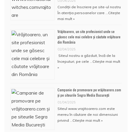
03/04/2025
Condiţii de înscriere pe site-ul nostru
În atenţia persoanelor care …
Citește
mai mult »
Vrăjitoarero, un site profesionist unde se
găsesc cele mai celebre și căutate vrăjitoare
din România
02/04/2025
Siteul nostru a găzduit, încă de la
începuturi, pe cele …
Citește mai mult
»
Campanie de promovare pe vrăjitoarero.com
și pe siteurile Segra Media București
01/04/2025
Siteul www.vrajitoarero.com este
mereu în căutare de noi dimensiuni
privind …
Citește mai mult »