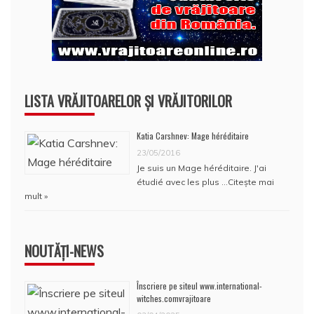
LISTA VRĂJITOARELOR ȘI VRĂJITORILOR
Katia Carshnev: Mage héréditaire
23/05/2016
Je suis un Mage héréditaire. J'ai
étudié avec les plus …
Citește mai
mult »
NOUTĂȚI-NEWS
Înscriere pe siteul www.international-
witches.comvrajitoare