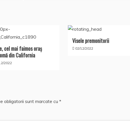
Visele premonitorii
e, cel mai faimos oraş
02/12/2022
omă din California
12/2022
e obligatorii sunt marcate cu
*