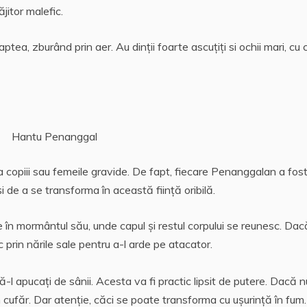
jitor malefic.
tea, zburând prin aer. Au dinţii foarte ascuţiţi si ochii mari, cu 
Hantu Penanggal
aca copiii sau femeile gravide. De fapt, fiecare Penanggalan a fos
i de a se transforma în această fiinţă oribilă.
n mormântul său, unde capul și restul corpului se reunesc. Dac
prin nările sale pentru a-l arde pe atacator.
ă-l apucaţi de sânii. Acesta va fi practic lipsit de putere. Dacă n
un cufăr. Dar atenţie, căci se poate transforma cu uşurinţă în fum.