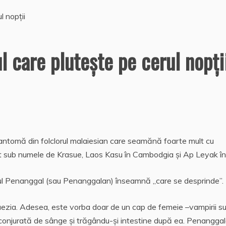
 care pluteşte pe cerul nopţi
ntomă din folclorul malaiesian care seamănă foarte mult cu
t sub numele de Krasue, Laos Kasu în Cambodgia și Ap Leyak în 
ul Penanggal (sau Penanggalan) înseamnă „care se desprinde”.
laezia. Adesea, este vorba doar de un cap de femeie –vampirii s
 înconjurată de sânge și trăgându-şi intestine după ea. Penangga