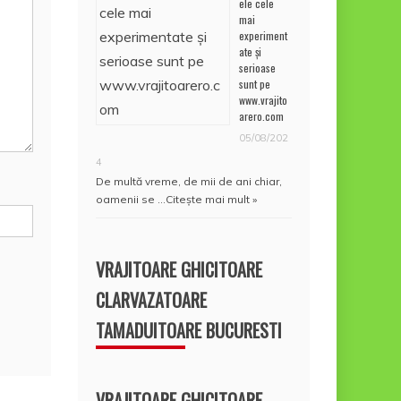
ele cele
mai
experiment
ate și
serioase
sunt pe
www.vrajito
arero.com
05/08/202
4
De multă vreme, de mii de ani chiar,
oamenii se …
Citește mai mult »
VRAJITOARE GHICITOARE
CLARVAZATOARE
TAMADUITOARE BUCURESTI
VRAJITOARE GHICITOARE