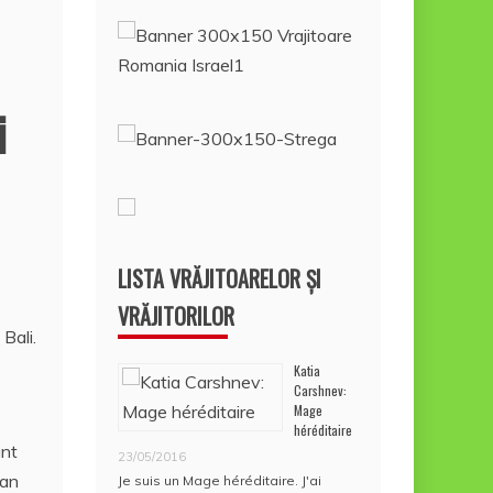
i
LISTA VRĂJITOARELOR ȘI
VRĂJITORILOR
Bali.
Katia
Carshnev:
Mage
héréditaire
unt
23/05/2016
lan
Je suis un Mage héréditaire. J'ai