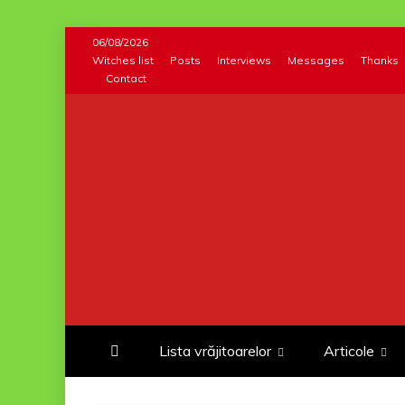
Skip
06/08/2026
to
Witches list
Posts
Interviews
Messages
Thanks
Contact
content
Lista vrăjitoarelor
Articole