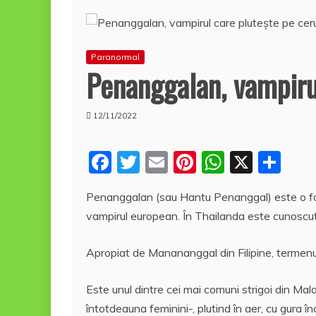
Paranormal
Penanggalan, vampirul
12/11/2022
F
T
E
Pi
W
X
P
a
w
m
nt
h
a
Penanggalan (sau Hantu Penanggal) este o fa
c
itt
ai
er
at
rt
vampirul european. În Thailanda este cunoscu
e
er
l
e
s
aj
b
st
A
e
Apropiat de Manananggal din Filipine, termen
o
p
a
Este unul dintre cei mai comuni strigoi din Ma
o
p
z
întotdeauna feminini-, plutind în aer, cu gura