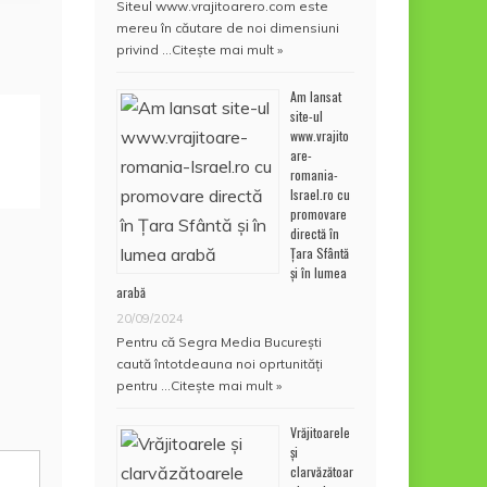
Siteul www.vrajitoarero.com este
mereu în căutare de noi dimensiuni
privind …
Citește mai mult »
Am lansat
site-ul
www.vrajito
are-
romania-
Israel.ro cu
promovare
directă în
Țara Sfântă
și în lumea
arabă
20/09/2024
Pentru că Segra Media București
caută întotdeauna noi oprtunități
pentru …
Citește mai mult »
Vrăjitoarele
și
clarvăzătoar