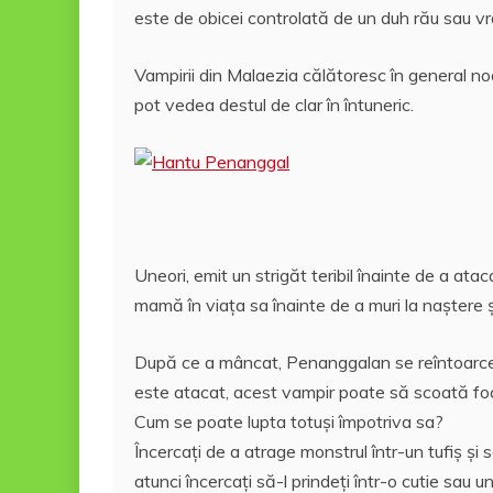
k
ă
este de obicei controlată de un duh rău sau vră
Vampirii din Malaezia călătoresc în general noap
pot vedea destul de clar în întuneric.
Uneori, emit un strigăt teribil înainte de a at
mamă în viața sa înainte de a muri la naștere ș
După ce a mâncat, Penanggalan se reîntoarce î
este atacat, acest vampir poate să scoată foc 
Cum se poate lupta totuşi împotriva sa?
Încercaţi de a atrage monstrul într-un tufiș şi s
atunci încercaţi să-l prindeţi într-o cutie sau 