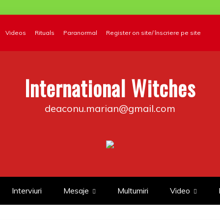
Videos
Rituals
Paranormal
Register on site/ înscriere pe site
International Witches
deaconu.marian@gmail.com
Interviuri
Mesaje
Multumiri
Video