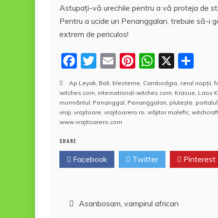
Astupaţi-vă urechile pentru a vă proteja de stri
Pentru a ucide un Penanggalan, trebuie să-i găsi
extrem de periculos!
F
T
E
Pi
W
X
P
a
w
m
nt
h
a
Ap Leyak
,
Bali
,
blesteme
,
Cambodgia
,
cerul nopţii
,
f
c
itt
ai
er
at
rt
witches.com
,
international-witches.com
,
Krasue
,
Laos 
e
er
l
e
s
aj
mormântul
,
Penanggal
,
Penanggalan
,
pluteşte
,
portalul
vraji
,
vrajitoare
,
vrajitoarero.ro
,
vrăjitor malefic
,
witchcraf
b
st
A
e
www.vrajitoarero.com
o
p
a
SHARE
o
p
z
Facebook
Twitter
Pinterest
k
ă
Navigare
Asanbosam, vampirul african