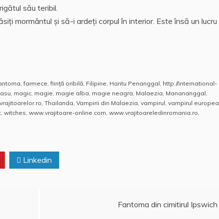
gătul său teribil.
ţi mormântul și să-i ardeţi corpul în interior. Este însă un lucru
antoma
,
farmece
,
fiinţă oribilă
,
Filipine
,
Hantu Penanggal
,
http://international-
Kasu
,
magic
,
magie
,
magie alba
,
magie neagra
,
Malaezia
,
Manananggal
,
vrajitoarelor.ro
,
Thailanda
,
Vampirii din Malaezia
,
vampirul
,
vampirul europe
t
,
witches
,
www.vrajitoare-online.com
,
www.vrajitoareledinromania.ro
,
Linkedin
Fantoma din cimitirul Ipswich