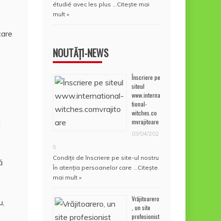
étudié avec les plus …
Citește mai
mult »
care
NOUTĂȚI-NEWS
Înscriere pe
siteul
www.interna
tional-
witches.co
mvrajitoare
t
03/04/202
5
Condiţii de înscriere pe site-ul nostru
ă
În atenţia persoanelor care …
Citește
mai mult »
Vrăjitoarero
u,
, un site
profesionist