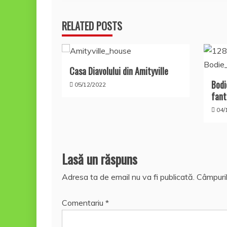
în
RELATED POSTS
articole
Casa Diavolului din Amityville
Bodi
05/12/2022
fant
04/
Lasă un răspuns
Adresa ta de email nu va fi publicată.
Câmpuril
Comentariu
*