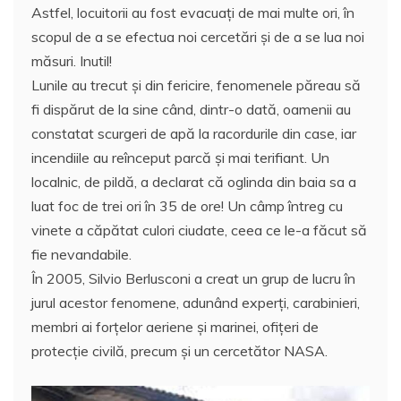
Astfel, locuitorii au fost evacuați de mai multe ori, în
scopul de a se efectua noi cercetări şi de a se lua noi
măsuri. Inutil!
Lunile au trecut și din fericire, fenomenele păreau să
fi dispărut de la sine când, dintr-o dată, oamenii au
constatat scurgeri de apă la racordurile din case, iar
incendiile au reînceput parcă şi mai terifiant. Un
localnic, de pildă, a declarat că oglinda din baia sa a
luat foc de trei ori în 35 de ore! Un câmp întreg cu
vinete a căpătat culori ciudate, ceea ce le-a făcut să
fie nevandabile.
În 2005, Silvio Berlusconi a creat un grup de lucru în
jurul acestor fenomene, adunând experţi, carabinieri,
membri ai forțelor aeriene și marinei, ofițeri de
protecție civilă, precum și un cercetător NASA.