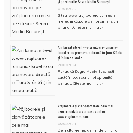
și pe siteurile Segra Media București
01/04/2025
Siteul www.vrajitoarero.com este
mereu în căutare de noi dimensiuni
privind …
Citește mai mult »
Am lansat site-ul www.vrajitoare-romania-
Israel.ro cu promovare directă în Țara Sfântă
și în lumea arabă
20/09/2024
Pentru că Segra Media București
caută întotdeauna noi oprtunități
pentru …
Citește mai mult »
Vrăjitoarele și clarvăzătoarele cele mai
experimentate și serioase sunt pe
www.vrajitoarero.com
05/08/2024
De multă vreme, de mii de ani chiar,