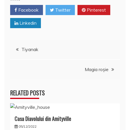
Facebook
Twitter
Pinterest
Linkedin
Navigare
Tiyanak
în
Magia roșie
articole
RELATED POSTS
Casa Diavolului din Amityville
05/12/2022