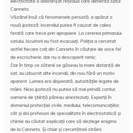
electricitate a debranşat rețeaua care alimenta satul
Canneto.
Văzând însă că fenomenele persistă, a apărut o
nouă ipoteză: incendiul putea fi cauzat de calea
ferată care trece prin apropiere. La cererea primarului
satului, locuitorii au fost evacuați. Poliția a cercetat
astfel fiecare colţ din Canneto în căutare de orice fel
de escrocherie, dar nu a descoperit nimic.
Dar în timp ce sătenii se găseau la mare distanță de
sat, au izbucnit alte incendii, din nou fără un motiv
aparent. Lumea era disperată, autorităţile legate de
mâini. Nicio ipoteză nu putea să mai prindă contur,
oamenii de ştiinţă păreau anesteziaţi. Experții în
domeniul protecției civile, mediului, telecomunicațiilor,
cât și doi profesori de specialitate în electrostatică și
chimie au căutat explicații care să dezlege enigma
de la Canneto. Şi chiar şi cercetătorii străini.