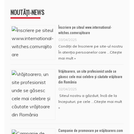
NOUTĂȚI-NEWS
Înscriere pe siteul www.international-
witches.comvrajitoare
03/04/2025
Condiţii de înscriere pe site-ul nostru
În atenţia persoanelor care …
Citește
mai mult »
Vrăjitoarero, un site profesionist unde se
găsesc cele mai celebre și căutate vrăjitoare
din România
02/04/2025
Siteul nostru a găzduit, încă de la
începuturi, pe cele …
Citește mai mult
»
Campanie de promovare pe vrăjitoarero.com