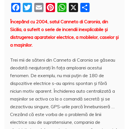
F
T
E
Pi
W
X
P
a
w
m
nt
h
a
Începând cu 2004, satul Canneto di Caronia, din
c
itt
ai
er
at
rt
Sicilia, a suferit o serie de incendii inexplicabile și
e
er
l
e
s
aj
distrugerea aparatelor electrice, a mobilelor, caselor şi
b
st
A
e
a maşinilor.
o
p
a
Trei mii de săteni din Canneto di Caronia se găseau
o
p
z
deodată neajutoraţi în faţa amploarei acestui
k
ă
fenomen. De exemplu, nu mai puțin de 180 de
dispozitive electrice s-au aprins spontan și fără
niciun motiv aparent. Închiderea auto centralizată a
maşinilor se activa ca la o comandă secretă și se
dezactivau singure, GPS-urile parcă înnebuniseră …
Crezând că este vorba de o problemă de linii
electrice sau de supratensiune, compania de