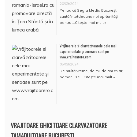
20/09/2024
Pentru că Segra Media București
caută întotdeauna noi oprtunități
pentru …
Citește mai mult »
Vrăjitoarele și clarvăzătoarele cele mai
experimentate și serioase sunt pe
www.vrajitoarero.com
05/08/2024
De multă vreme, de mii de ani chiar,
oamenii se …
Citește mai mult »
VRAJITOARE GHICITOARE CLARVAZATOARE
TAMADUITOARE BUCURESTI