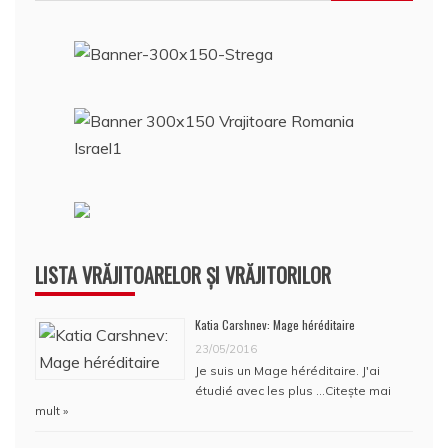
după:
LISTA VRĂJITOARELOR ȘI VRĂJITORILOR
Katia Carshnev: Mage héréditaire
23/05/2016
Je suis un Mage héréditaire. J'ai
étudié avec les plus …
Citește mai
mult »