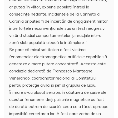
ar putea, în viitor, expune populații întregi la
consecințe nedorite. Incidentele de la Canneto di
Caronia ar putea fi de încercări de angajament militar
între forțele neconvenționale sau un test neagresiv
vizând studiul comportamentelor și reacțiile într-o
zonă slab populată aleasă la întâmplare. ”
Se pare că micul sat italian a fost victima
fenomenelor electromagnetice artificiale capabile să
genereze o mare putere concentrată. Aceasta este
concluzia declarată de Francesco Mantegne
Venerando, coordonator regional al Comitetului
pentru protecție civilă și șef al grupului de lucru.
În mare s-au plasat senzori, în căutarea de surse ale
acestor fenomene, deși pulsurile magnetice au fost
de durată extrem de scurtă, ceea ce a făcut aproape
imposibilă cercetarea lor. A fost oare vorba de un