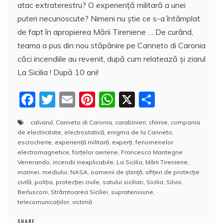
atac extraterestru? O experiență militară a unei
puteri necunoscute? Nimeni nu știe ce s-a întâmplat
de fapt în apropierea Mării Tireniene … De curând,
teama a pus din nou stăpânire pe Canneto di Caronia
căci incendiile au revenit, după cum relatează şi ziarul
La Sicilia ! După 10 ani!
F
T
E
Pi
W
X
P
a
w
m
nt
h
a
calvarul
,
Canneto di Caronia
,
carabinieri
,
chimie
,
compania
c
itt
ai
er
at
rt
de electricitate
,
electrostatică
,
enigma de la Canneto
,
e
er
l
e
s
aj
escrocherie
,
experiență militară
,
experţi
,
fenomenelor
electromagnetice
,
forțelor aeriene
,
Francesco Mantegne
b
st
A
e
Venerando
,
incendii inexplicabile
,
La Sicilia
,
Mării Tireniene
,
marinei
,
mediului
,
NASA
,
oamenii de ştiinţă
,
ofițeri de protecție
o
p
a
civilă
,
poliţia
,
protecției civile
,
satului sicilian
,
Sicilia
,
Silvio
o
p
z
Berlusconi
,
Strâmtoarea Siciliei
,
supratensiune
,
telecomunicațiilor
,
victimă
k
ă
SHARE