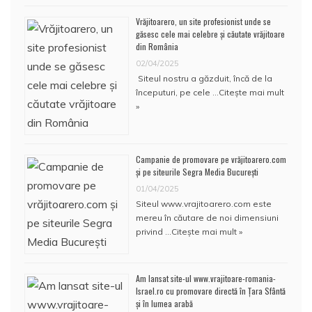
Vrăjitoarero, un site profesionist unde se
găsesc cele mai celebre și căutate vrăjitoare
din România
02/04/2025
Siteul nostru a găzduit, încă de la
începuturi, pe cele …
Citește mai mult
»
Campanie de promovare pe vrăjitoarero.com
și pe siteurile Segra Media București
01/04/2025
Siteul www.vrajitoarero.com este
mereu în căutare de noi dimensiuni
privind …
Citește mai mult »
Am lansat site-ul www.vrajitoare-romania-
Israel.ro cu promovare directă în Țara Sfântă
și în lumea arabă