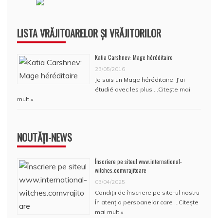
LISTA VRĂJITOARELOR ȘI VRĂJITORILOR
Katia Carshnev: Mage héréditaire
23/05/2016
Je suis un Mage héréditaire. J'ai
étudié avec les plus …
Citește mai
mult »
NOUTĂȚI-NEWS
Înscriere pe siteul www.international-
witches.comvrajitoare
03/04/2025
Condiţii de înscriere pe site-ul nostru
În atenţia persoanelor care …
Citește
mai mult »