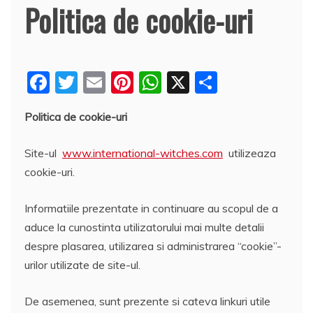
Politica de cookie-uri
F
T
E
Pi
W
X
P
a
w
m
nt
h
a
Politica de cookie-uri
c
itt
ai
er
at
rt
e
er
l
e
s
aj
Site-ul
www.international-witches.com
utilizeaza
b
st
A
e
cookie-uri.
o
p
a
Informatiile prezentate in continuare au scopul de a
o
p
z
aduce la cunostinta utilizatorului mai multe detalii
k
ă
despre plasarea, utilizarea si administrarea “cookie”-
urilor utilizate de site-ul.
De asemenea, sunt prezente si cateva linkuri utile