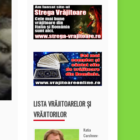
LISTA VRĂJITOARELOR ȘI
VRĂJITORILOR
Katia
Carshnev: