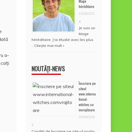
Mage
héréditaire
23/05/201
6
Je suis un
e
Mage
Odată
héréditaire. J'ai étudié avec les plus
…
Citește mai mult »
ru a-
colți
NOUTĂȚI-NEWS
Înscriere pe
siteul
www.interna
tional-
witches.co
mvrajitoare
03/04/202
5
Condiţii de înscriere pe site-ul nostru