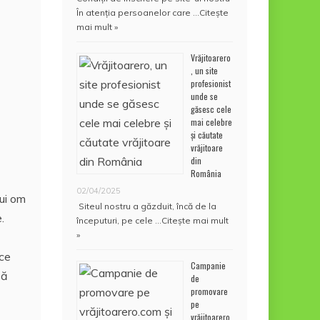
În atenţia persoanelor care …
Citește
mai mult »
Vrăjitoarero
, un site
profesionist
unde se
găsesc cele
mai celebre
și căutate
vrăjitoare
din
România
02/04/2025
nui om
Siteul nostru a găzduit, încă de la
.
începuturi, pe cele …
Citește mai mult
»
ace
Campanie
ză
de
promovare
pe
vrăjitoarero.