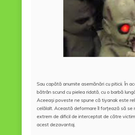
Sau capătă anumite asemănări cu piticii. În a
bătrân scund cu pielea ridată, cu o barbă lung
Aceeași poveste ne spune că tiyanak este relat
celălalt. Această deformare îl forțează să se m
extrem de dificil de interceptat de către vict
acest dezavantaj.