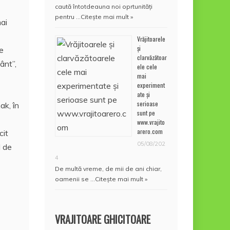
caută întotdeauna noi oprtunități
pentru …
Citește mai mult »
ai
Vrăjitoarele
și
e
clarvăzătoar
ânt”,
ele cele
mai
experiment
ate și
serioase
ak, în
sunt pe
www.vrajito
arero.com
cit
05/08/202
l de
4
De multă vreme, de mii de ani chiar,
oamenii se …
Citește mai mult »
VRAJITOARE GHICITOARE