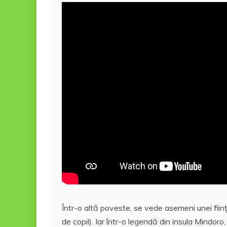
Într-o altă poveste, se vede asemeni unei fii
de copil). Iar într-o legendă din insula Mindor