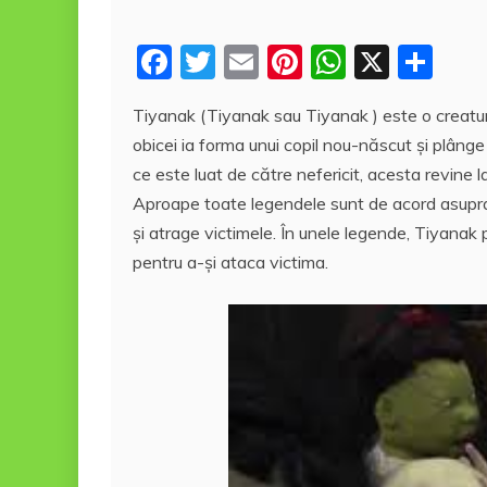
F
T
E
Pi
W
X
P
a
w
m
nt
h
a
Tiyanak (Tiyanak sau Tiyanak ) este o creatură
c
itt
ai
er
at
rt
obicei ia forma unui copil nou-născut și plânge
e
er
l
e
s
aj
ce este luat de către nefericit, acesta revine 
b
st
A
e
Aproape toate legendele sunt de acord asupra c
o
p
a
şi atrage victimele. În unele legende, Tiyanak p
o
p
z
pentru a-şi ataca victima.
k
ă