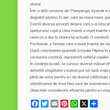
zborul.
Într-o altă versiune din Pampanga, tiyanak-ii 
degrabă plutesc în aer, care au nasul mare, gura
Există diverse povești despre cum s-a născu
spiritul unui copil a cărui mamă a murit înaint
ceea ce a dus la starea lui actuală. O creatură
Pontianak, o femeie care a murit înainte de na
După colonizarea spaniolă a insulei Filipine în s
versiunea creștină, reprezintă sufletul copiilor 
În credința locală, se cunosc diverse măsuri efi
datorită strigătelor creaturii pot să rupă vra
plină de umor pentru a-i da drumul călătorului 
sărbătoarea de Anul Nou sunt de asemenea con
Obiectele considerate eficiente pentru a-l respi
F
T
E
Pi
W
X
P