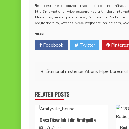
a
w
m
nt
h
a
blesteme
,
colonizarea spaniolă
,
copil nou-născut
,
c
itt
ai
er
at
rt
http://international-witches.com
,
insula Mindoro
,
interna
e
er
l
e
s
aj
Mindanao
,
mitologia filipineză
,
Pampanga
,
Pontianak
,
p
vrajitoarero.ro
,
witches
,
www.vrajitoare-online.com
,
www
b
st
A
e
SHARE
o
p
a
Facebook
o
Twitter
p
Pinteres
z
k
ă
Navigare
Şamanul misterios Abaris Hiperboreanul
în
RELATED POSTS
articole
Casa Diavolului din Amityville
Bodi
05/12/2022