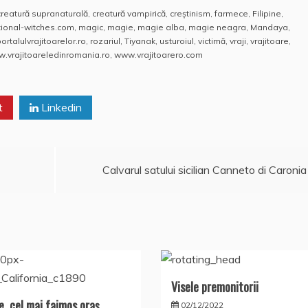
creatură supranaturală
,
creatură vampirică
,
creștinism
,
farmece
,
Filipine
,
tional-witches.com
,
magic
,
magie
,
magie alba
,
magie neagra
,
Mandaya
,
ortalulvrajitoarelor.ro
,
rozariul
,
Tiyanak
,
usturoiul
,
victimă
,
vraji
,
vrajitoare
,
.vrajitoareledinromania.ro
,
www.vrajitoarero.com
t
Linkedin
Calvarul satului sicilian Canneto di Caronia
Visele premonitorii
e, cel mai faimos oraş
02/12/2022