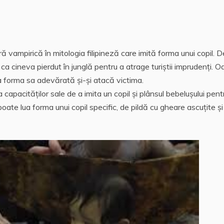
 vampirică în mitologia filipineză care imită forma unui copil. D
 ca cineva pierdut în junglă pentru a atrage turiștii imprudenţi. 
la forma sa adevărată și-şi atacă victima.
apacităților sale de a imita un copil şi plânsul bebelușului pent
oate lua forma unui copil specific, de pildă cu gheare ascuțite și 