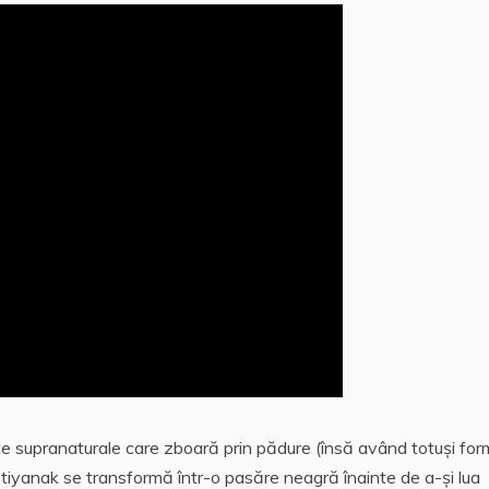
nţe supranaturale care zboară prin pădure (însă având totuşi fo
o, tiyanak se transformă într-o pasăre neagră înainte de a-şi lua