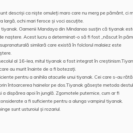
sunt descrişi ca nişte omuleţi maro care nu merg pe pământ, ci m
 largă, ochi mari feroce și voci ascuțite.
t tiyanak. Oamenii Mandaya din Mindanao susțin că tiyanak est
e de naştere. Acest lucru a determinat-o să fi fost „născut în păm
 supranaturală similară care există în folclorul malaiez este
ştere.
ecolul al 16-lea, mitul tiyanak a fost integrat în creștinism.Tiyan
care au murit înainte de a fi botezaţi.
ciente pentru a anihila atacurile unui tiyanak. Cei care s-au rătă
ja prin întoarcerea hainelor pe dos.Tiyanak găsește metoda destu
și a dispărea apoi în junglă. Zgomotele puternice, cum ar fi
siderate a fi suficiente pentru a alunga vampirul tiyanak.
nge sunt usturoiul și rozariul.