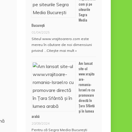
com și pe
siteurile
Segra
Media
București
01/04/2025
Siteul www.vrajitoarero.com este
mereu în căutare de noi dimensiuni
privind …
Citește mai mult »
Am lansat
site-ul
www.vrajito
are-
romania-
Israel.ro cu
promovare
directă în
Țara Sfântă
și în lumea
arabă
rmă
20/09/2024
Pentru că Segra Media București