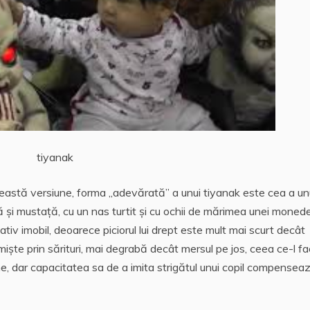
tiyanak
ceastă versiune, forma „adevărată” a unui tiyanak este cea a u
ă și mustață, cu un nas turtit și cu ochii de mărimea unei monede
iv imobil, deoarece piciorul lui drept este mult mai scurt decât
iște prin sărituri, mai degrabă decât mersul pe jos, ceea ce-l f
ime, dar capacitatea sa de a imita strigătul unui copil compensea