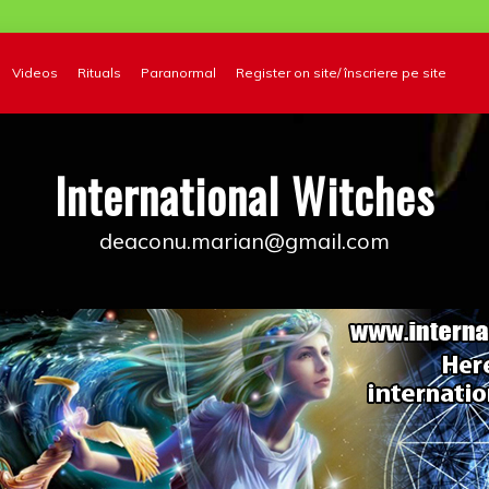
Videos
Rituals
Paranormal
Register on site/ înscriere pe site
International Witches
deaconu.marian@gmail.com