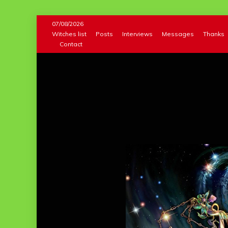
Skip
07/08/2026
to
Witches list
Posts
Interviews
Messages
Thanks
Contact
content