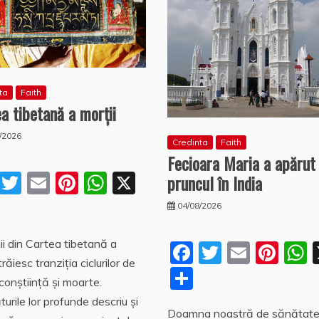
ta
Faith
a tibetană a morţii
/2026
Credinta
Faith
Fecioara Maria a apărut
F
T
E
Pi
W
X
pruncul în India
a
w
m
nt
h
P
04/08/2026
c
itt
ai
er
at
a
ii din Cartea tibetană a
e
er
l
e
s
F
T
E
Pi
rt
trăiesc tranziţia ciclurilor de
b
st
A
a
w
m
nt
aj
P
 conştiinţă şi moarte.
o
p
c
itt
ai
er
a
e
a
turile lor profunde descriu şi
Doamna noastră de sănătat