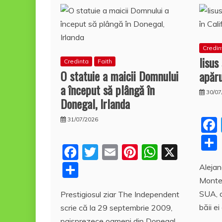
Credin
Iisus
Credinta
Faith
O statuie a maicii Domnului
apăru
a început să plângă în
30/07
Donegal, Irlanda
31/07/2026
F
T
E
Pi
W
X
a
w
m
nt
h
P
Alejan
c
itt
ai
er
at
Montec
a
SUA, a
Prestigiosul ziar The Independent
e
er
l
e
s
rt
băii ei
scrie că la 29 septembrie 2009,
b
st
A
aj
paisprezece oameni din Donegal,