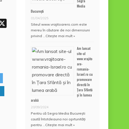
Segra
p
Media
București
p
01/04/2025
W
X
Siteul www.vrajitoarero.com este
h
mereu în căutare de noi dimensiuni
privind …
Citește mai mult »
t
Am lansat
site-ul
A
www.vrajito
are-
p
romania-
Israel.ro cu
p
promovare
directă în
Țara Sfântă
și în lumea
arabă
20/09/2024
Pentru că Segra Media București
caută întotdeauna noi oprtunități
pentru …
Citește mai mult »