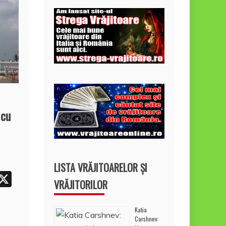
 cu
LISTA VRĂJITOARELOR ȘI
W
X
VRĂJITORILOR
h
t
Katia
Carshnev:
e