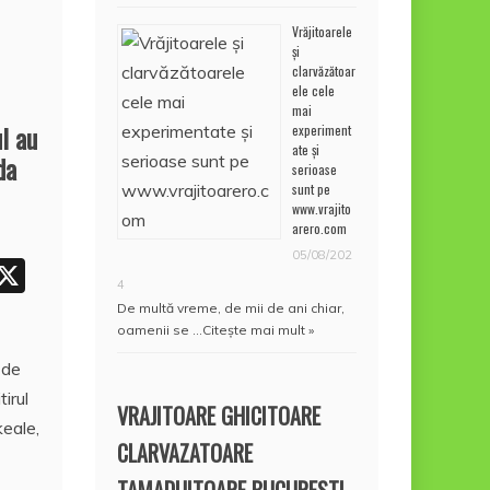
Vrăjitoarele
și
clarvăzătoar
ele cele
mai
l au
experiment
ate și
da
serioase
sunt pe
www.vrajito
arero.com
05/08/202
W
X
4
h
De multă vreme, de mii de ani chiar,
oamenii se …
Citește mai mult »
t
 de
tirul
A
VRAJITOARE GHICITOARE
keale,
p
CLARVAZATOARE
p
TAMADUITOARE BUCURESTI