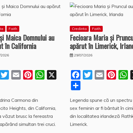
ta
Faith
Credinta
Faith
 şi Maica Domnului au
Fecioara Maria şi Pruncu
t în California
apărut în Limerick, Irlan
/2026
29/07/2026
F
T
E
Pi
W
X
F
T
E
Pi
a
w
m
nt
h
a
w
m
nt
P
P
c
itt
ai
er
at
c
itt
ai
er
a
a
a
drina Carmona din
Legenda spune că un spectru
e
er
l
e
s
e
er
l
e
s
rt
rt
ito Heights, din California,
sex feminin ar fi bântuit în cimi
b
st
A
b
st
aj
aj
 văzut brusc la fereastra
din localitatea irlandeză Rath
o
p
o
e
e
 apărând simultan trei cruci.
Limerick.
o
p
o