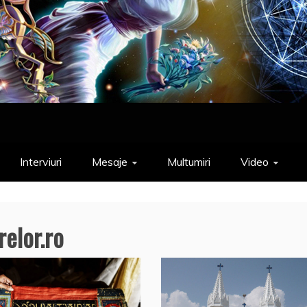
Interviuri
Mesaje
Multumiri
Video
relor.ro