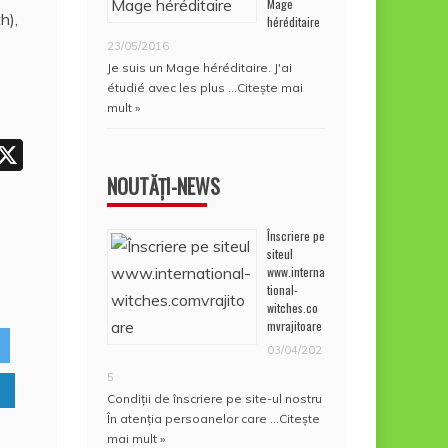
Mage
h),
héréditaire
A
23/05/2016
p
Je suis un Mage héréditaire. J'ai
p
étudié avec les plus …
Citește mai
mult »
W
X
h
NOUTĂȚI-NEWS
t
Înscriere pe
siteul
www.interna
A
tional-
p
witches.co
mvrajitoare
p
03/04/202
5
Condiţii de înscriere pe site-ul nostru
În atenţia persoanelor care …
Citește
mai mult »