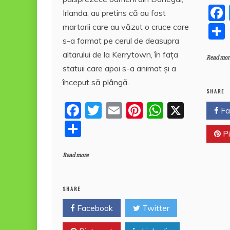
o
p
e
Irlanda, au pretins că au fost
o
p
a
martorii care au văzut o cruce care
k
z
s-a format pe cerul de deasupra
altarului de la Kerrytown, în fața
ă
Read mor
statuii care apoi s-a animat și a
început să plângă.
SHARE
F
T
E
Pi
W
X
Fa
a
w
m
nt
h
P
Pi
c
itt
ai
er
at
a
e
er
l
e
s
Read more
rt
b
st
A
aj
o
p
e
SHARE
o
p
a
Facebook
Twitter
k
z