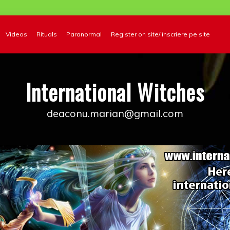
Videos
Rituals
Paranormal
Register on site/ înscriere pe site
International Witches
deaconu.marian@gmail.com