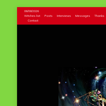
Skip
06/08/2026
to
Witches list
Posts
Interviews
Messages
Thanks
Contact
content