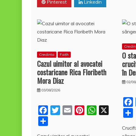
Pinterest
Linkedin
ă
Credin
O sta
Credinta
Faith
Cazul uimitor al avocatei
cruci
costaricane Rica Floribeth
în De
Mora Diaz
02/08
03/08/2026
F
T
E
Pi
W
X
a
w
m
nt
h
P
c
itt
ai
er
at
a
Crucif