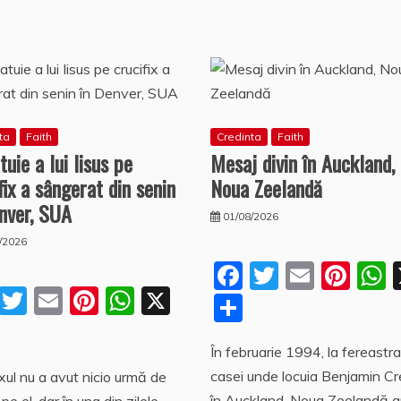
ta
Faith
Credinta
Faith
tuie a lui Iisus pe
Mesaj divin în Auckland,
fix a sângerat din senin
Noua Zeelandă
nver, SUA
01/08/2026
/2026
F
T
E
Pi
F
T
E
Pi
W
X
a
w
m
nt
P
a
w
m
nt
h
P
c
itt
ai
er
a
a
c
itt
ai
er
at
În februarie 1994, la fereastra
a
e
er
l
e
s
rt
casei unde locuia Benjamin C
ixul nu a avut nicio urmă de
e
er
l
e
s
rt
b
st
aj
în Auckland, Noua Zeelandă a