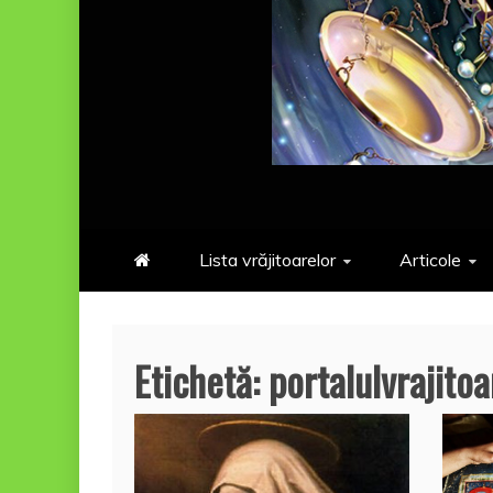
Lista vrăjitoarelor
Articole
Etichetă:
portalulvrajitoa