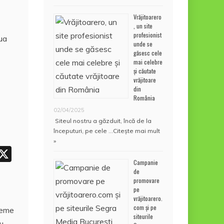
Vrăjitoarero
, un site
profesionist
unde se
găsesc cele
mai celebre
și căutate
vrăjitoare
din
România
02/04/2025
Siteul nostru a găzduit, încă de la
începuturi, pe cele …
Citește mai mult
»
W
X
Campanie
h
de
promovare
t
pe
vrăjitoarero.
com și pe
reme
A
siteurile
u