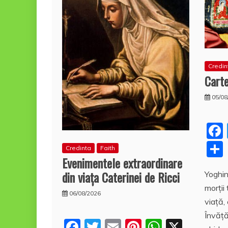
Credin
Carte
05/08
Credinta
Faith
Evenimentele extraordinare
din viața Caterinei de Ricci
Yoghin
morţii 
06/08/2026
viaţă,
Învăţă
F
T
E
Pi
W
X