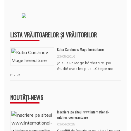
LISTA VRĂJITOARELOR ȘI VRĂJITORILOR
Katia Carshnev: Mage héréditaire
23/05/2016
Je suis un Mage héréditaire. J'ai
étudié avec les plus …
Citește mai
mult »
NOUTĂȚI-NEWS
Înscriere pe siteul www.international-
witches.comvrajitoare
03/04/2025
Condiţii de înscriere pe site-ul nostru