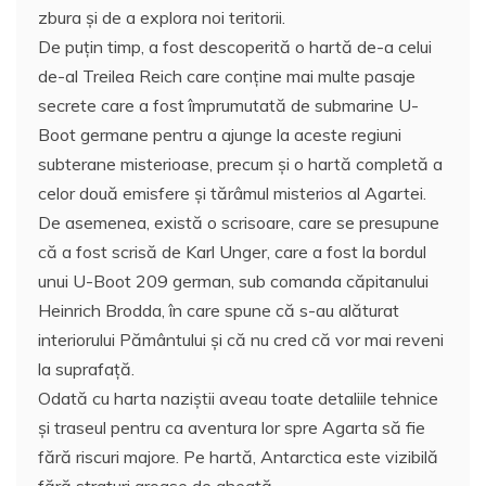
zbura și de a explora noi teritorii.
De puţin timp, a fost descoperită o hartă de-a celui
de-al Treilea Reich care conţine mai multe pasaje
secrete care a fost împrumutată de submarine U-
Boot germane pentru a ajunge la aceste regiuni
subterane misterioase, precum și o hartă completă a
celor două emisfere și tărâmul misterios al Agartei.
De asemenea, există o scrisoare, care se presupune
că a fost scrisă de Karl Unger, care a fost la bordul
unui U-Boot 209 german, sub comanda căpitanului
Heinrich Brodda, în care spune că s-au alăturat
interiorului Pământului și că nu cred că vor mai reveni
la suprafață.
Odată cu harta naziştii aveau toate detaliile tehnice
şi traseul pentru ca aventura lor spre Agarta să fie
fără riscuri majore. Pe hartă, Antarctica este vizibilă
fără straturi groase de gheață.