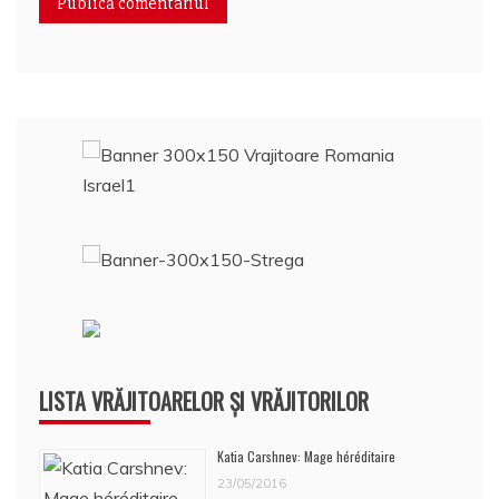
LISTA VRĂJITOARELOR ȘI VRĂJITORILOR
Katia Carshnev: Mage héréditaire
23/05/2016