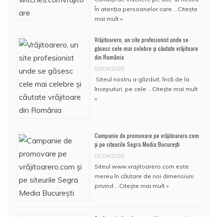
În atenţia persoanelor care …
Citește
mai mult »
Vrăjitoarero, un site profesionist unde se
găsesc cele mai celebre și căutate vrăjitoare
din România
02/04/2025
Siteul nostru a găzduit, încă de la
începuturi, pe cele …
Citește mai mult
»
Campanie de promovare pe vrăjitoarero.com
și pe siteurile Segra Media București
01/04/2025
Siteul www.vrajitoarero.com este
mereu în căutare de noi dimensiuni
privind …
Citește mai mult »