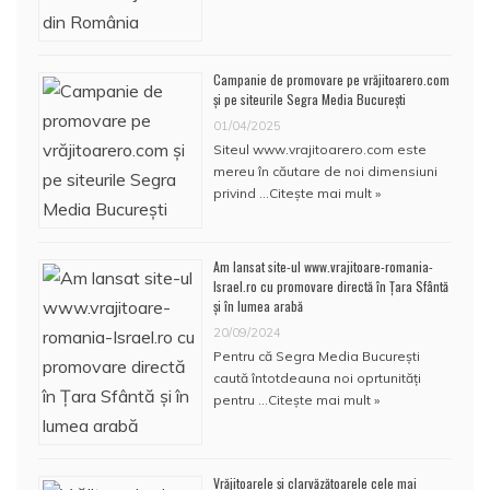
Campanie de promovare pe vrăjitoarero.com
și pe siteurile Segra Media București
01/04/2025
Siteul www.vrajitoarero.com este
mereu în căutare de noi dimensiuni
privind …
Citește mai mult »
Am lansat site-ul www.vrajitoare-romania-
Israel.ro cu promovare directă în Țara Sfântă
și în lumea arabă
20/09/2024
Pentru că Segra Media București
caută întotdeauna noi oprtunități
pentru …
Citește mai mult »
Vrăjitoarele și clarvăzătoarele cele mai