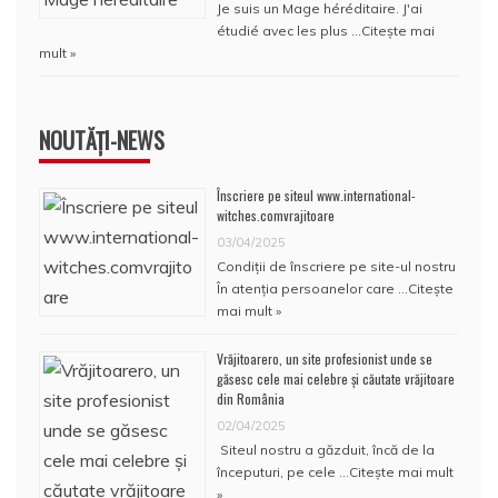
Je suis un Mage héréditaire. J'ai
étudié avec les plus …
Citește mai
mult »
NOUTĂȚI-NEWS
Înscriere pe siteul www.international-
witches.comvrajitoare
03/04/2025
Condiţii de înscriere pe site-ul nostru
În atenţia persoanelor care …
Citește
mai mult »
Vrăjitoarero, un site profesionist unde se
găsesc cele mai celebre și căutate vrăjitoare
din România
02/04/2025
Siteul nostru a găzduit, încă de la
începuturi, pe cele …
Citește mai mult
»