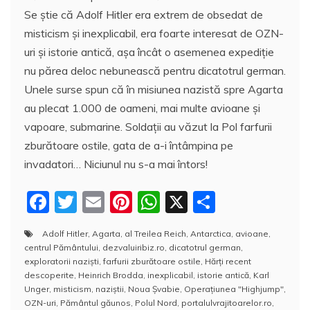
Se ştie că Adolf Hitler era extrem de obsedat de
misticism și inexplicabil, era foarte interesat de OZN-
uri și istorie antică, aşa încât o asemenea expediţie
nu părea deloc nebunească pentru dicatotrul german.
Unele surse spun că în misiunea nazistă spre Agarta
au plecat 1.000 de oameni, mai multe avioane şi
vapoare, submarine. Soldaţii au văzut la Pol farfurii
zburătoare ostile, gata de a-i întâmpina pe
invadatori… Niciunul nu s-a mai întors!
F
T
E
Pi
W
X
P
a
w
m
nt
h
a
Adolf Hitler
,
Agarta
,
al Treilea Reich
,
Antarctica
,
avioane
,
c
itt
ai
er
at
rt
centrul Pământului
,
dezvaluiribiz.ro
,
dicatotrul german
,
e
er
l
e
s
aj
exploratorii naziști
,
farfurii zburătoare ostile
,
Hărţi recent
descoperite
,
Heinrich Brodda
,
inexplicabil
,
istorie antică
,
Karl
b
st
A
e
Unger
,
misticism
,
naziştii
,
Noua Şvabie
,
Operațiunea "Highjump"
,
OZN-uri
,
Pământul găunos
,
Polul Nord
,
portalulvrajitoarelor.ro
,