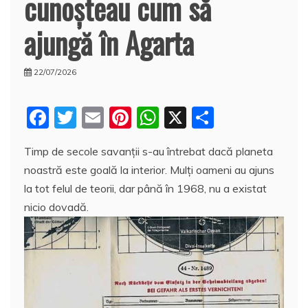
cunoşteau cum să
ajungă în Agarta
22/07/2026
F
T
E
Pi
W
X
P
a
w
m
nt
h
a
Timp de secole savanţii s-au întrebat dacă planeta
c
itt
ai
er
at
rt
noastră este goală la interior. Mulți oameni au ajuns
e
er
l
e
s
aj
la tot felul de teorii, dar până în 1968, nu a existat
b
st
A
e
nicio dovadă.
o
p
a
o
p
z
k
ă