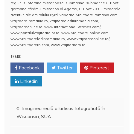
o
p
a
regiuni subterane misterioase
,
submarine
,
submarine U-Boot
o
p
z
germane
,
tărâmul misterios al Agartei
,
U-Boot 209
,
uimitoarele
aventuri ale amiralului Byrd
,
vapoare
,
vrajitoare-romania.com
,
k
ă
vrajitoare-romania.ro
,
vrajitoareledinromania.com
,
vrajitoareonline.ro
,
www.international-witches.com/
,
www.portalulvrajitoarelor.ro
,
www.vrajitoare-online.com
,
www.vrajitoareledinromania.ro
,
www.vrajitoareonline.ro/
,
www.vrajitoarero.com
,
www.vrajitoarero.ro
SHARE
Facebook
Twitter
Pinterest
Linkedin
Navigare
Imaginea reală a lui Iisus fotografiată în
Wisconsin, SUA
în