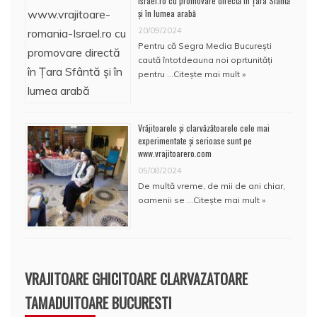
Israel.ro cu promovare directă în Țara Sfântă
și în lumea arabă
20/09/2024
Pentru că Segra Media București
caută întotdeauna noi oprtunități
pentru …
Citește mai mult »
Vrăjitoarele și clarvăzătoarele cele mai
experimentate și serioase sunt pe
www.vrajitoarero.com
05/08/2024
De multă vreme, de mii de ani chiar,
oamenii se …
Citește mai mult »
VRAJITOARE GHICITOARE CLARVAZATOARE
TAMADUITOARE BUCURESTI