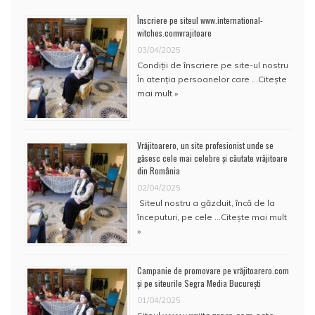
Înscriere pe siteul www.international-
witches.comvrajitoare
03/04/2025
Condiţii de înscriere pe site-ul nostru
În atenţia persoanelor care …
Citește
mai mult »
Vrăjitoarero, un site profesionist unde se
găsesc cele mai celebre și căutate vrăjitoare
din România
02/04/2025
Siteul nostru a găzduit, încă de la
începuturi, pe cele …
Citește mai mult
»
Campanie de promovare pe vrăjitoarero.com
și pe siteurile Segra Media București
01/04/2025