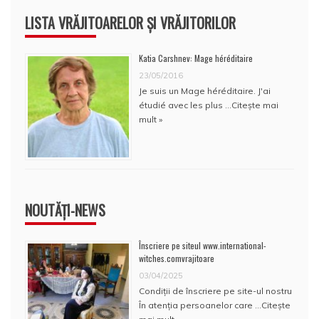
LISTA VRĂJITOARELOR ȘI VRĂJITORILOR
Katia Carshnev: Mage héréditaire
23/05/2016
Je suis un Mage héréditaire. J'ai
étudié avec les plus …
Citește mai
mult »
NOUTĂȚI-NEWS
Înscriere pe siteul www.international-
witches.comvrajitoare
03/04/2025
Condiţii de înscriere pe site-ul nostru
În atenţia persoanelor care …
Citește