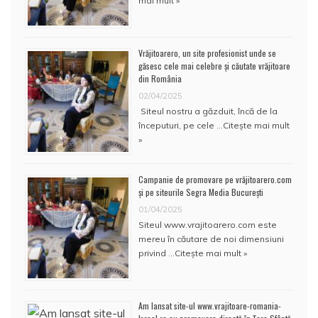
mai mult »
Vrăjitoarero, un site profesionist unde se
găsesc cele mai celebre și căutate vrăjitoare
din România
02/04/2025
Siteul nostru a găzduit, încă de la
începuturi, pe cele …
Citește mai mult
»
Campanie de promovare pe vrăjitoarero.com
și pe siteurile Segra Media București
01/04/2025
Siteul www.vrajitoarero.com este
mereu în căutare de noi dimensiuni
privind …
Citește mai mult »
Am lansat site-ul www.vrajitoare-romania-