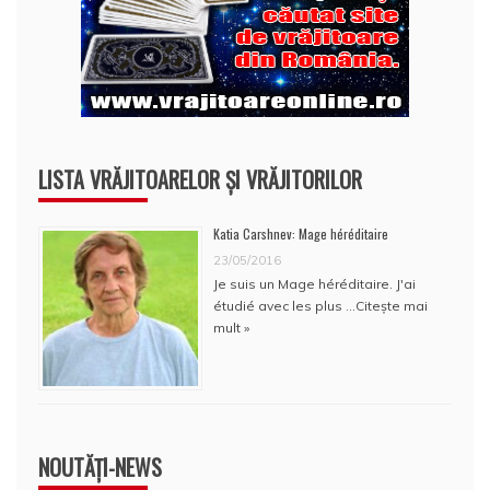
LISTA VRĂJITOARELOR ȘI VRĂJITORILOR
Katia Carshnev: Mage héréditaire
23/05/2016
Je suis un Mage héréditaire. J'ai
étudié avec les plus …
Citește mai
mult »
NOUTĂȚI-NEWS