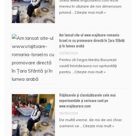
Siteul www.vrajitoarero.com este
mereu în căutare de noi dimensiuni
privind …
Citește mai mult »
Am lansat site-ul www.vrajitoare-romania-
Israel.ro cu promovare directă în Țara Sfântă
și în lumea arabă
20/09/2024
Pentru că Segra Media București
caută întotdeauna noi oprtunități
pentru …
Citește mai mult »
Vrăjitoarele și clarvăzătoarele cele mai
experimentate și serioase sunt pe
www.vrajitoarero.com
05/08/2024
De multă vreme, de mii de ani chiar,
oamenii se …
Citește mai mult »