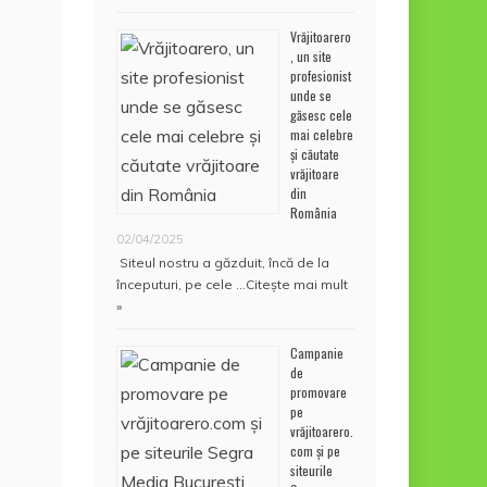
Vrăjitoarero
, un site
profesionist
unde se
găsesc cele
mai celebre
și căutate
vrăjitoare
din
România
02/04/2025
Siteul nostru a găzduit, încă de la
începuturi, pe cele …
Citește mai mult
»
Campanie
de
promovare
pe
vrăjitoarero.
com și pe
siteurile