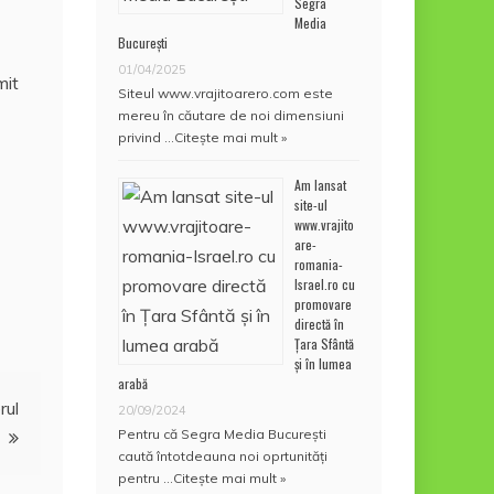
Segra
Media
București
01/04/2025
mit
Siteul www.vrajitoarero.com este
mereu în căutare de noi dimensiuni
privind …
Citește mai mult »
Am lansat
site-ul
www.vrajito
are-
romania-
Israel.ro cu
promovare
directă în
Țara Sfântă
și în lumea
arabă
rul
20/09/2024
Pentru că Segra Media București
caută întotdeauna noi oprtunități
pentru …
Citește mai mult »