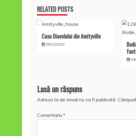
articole
RELATED POSTS
Casa Diavolului din Amityville
Bodi
05/12/2022
fant
04
Lasă un răspuns
Adresa ta de email nu va fi publicată.
Câmpuril
Comentariu
*