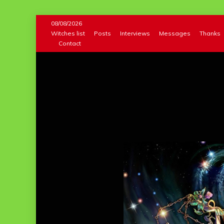
Skip
08/08/2026
to
Witches list
Posts
Interviews
Messages
Thanks
Contact
content