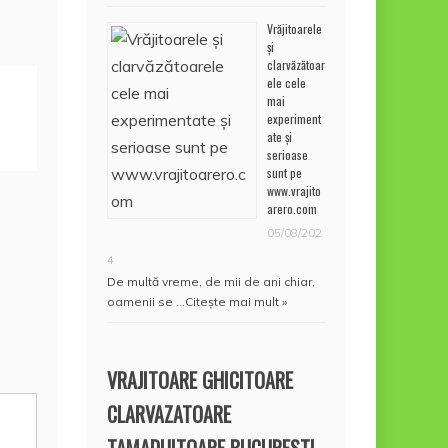
Vrăjitoarele
și
clarvăzătoar
ele cele
mai
experiment
ate și
serioase
sunt pe
www.vrajito
arero.com
05/08/202
4
De multă vreme, de mii de ani chiar,
oamenii se …
Citește mai mult »
VRAJITOARE GHICITOARE
CLARVAZATOARE
TAMADUITOARE BUCURESTI