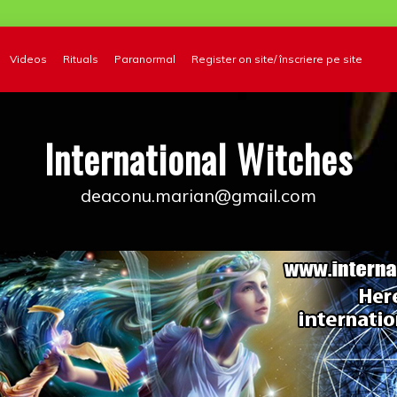
Videos
Rituals
Paranormal
Register on site/ înscriere pe site
International Witches
deaconu.marian@gmail.com