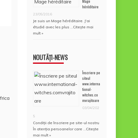
Mage
héréditaire
23/05/2016
Je suis un Mage héréditaire. J'ai
étudié avec les plus …
Citește mai
mult »
NOUTĂȚI-NEWS
Înscriere pe
siteul
www.interna
tional-
witches.co
frica
mvrajitoare
03/04/202
5
Condiţii de înscriere pe site-ul nostru
În atenţia persoanelor care …
Citește
mai mult »