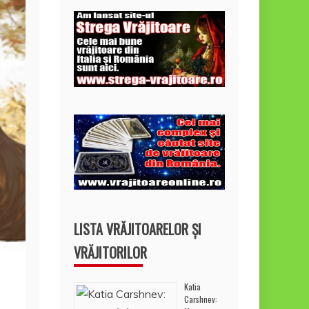
LISTA VRĂJITOARELOR ȘI
VRĂJITORILOR
Katia
Carshnev: