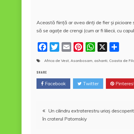
Această fiinţă ar avea dinți de fier și picioare
să se agaţe de crengi (cum ar fi liliecii, cu capu
F
T
E
Pi
W
X
P
a
w
m
nt
h
a
Africa de Vest
,
Asanbosam
,
ashanti
,
Coasta de Fil
c
itt
ai
er
at
rt
e
er
l
e
s
aj
SHARE
b
st
A
e
Facebook
Twitter
Pinteres
o
p
a
o
p
z
Navigare
Un cilindru extraterestru uriaş descoperit
k
ă
în craterul Patomskiy
în