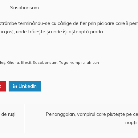
Sasabonsam
 strâmbe terminându-se cu cârlige de fier prin picioare care îi per
l in jos), unde trăiește și unde îşi așteaptă prada.
deș
,
Ghana
,
liliecii
,
Sasabonsam
,
Togo
,
vampirul african
t
Linkedin
 de ruşi
Penanggalan, vampirul care pluteşte pe ce
nopţii