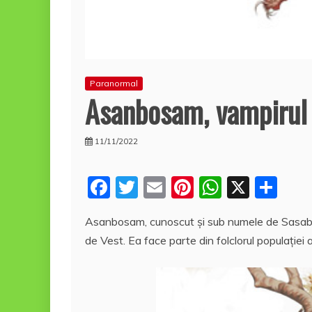
Paranormal
Asanbosam, vampirul 
11/11/2022
F
T
E
Pi
W
X
P
a
w
m
nt
h
a
Asanbosam, cunoscut şi sub numele de Sasab
c
itt
ai
er
at
rt
de Vest. Ea face parte din folclorul populaţiei
e
er
l
e
s
aj
b
st
A
e
o
p
a