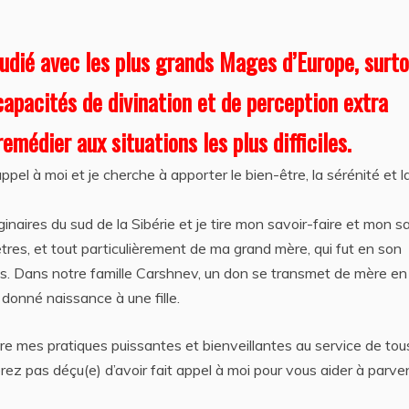
étudié avec les plus grands Mages d’Europe, surt
apacités de divination et de perception extra
emédier aux situations les plus difficiles.
ppel à moi et je cherche à apporter le bien-être, la sérénité et l
ginaires du sud de la Sibérie et je tire mon savoir-faire et mon s
es, et tout particulièrement de ma grand mère, qui fut en son
. Dans notre famille Carshnev, un don se transmet de mère en f
s donné naissance à une fille.
tre mes pratiques puissantes et bienveillantes au service de tou
rez pas déçu(e) d’avoir fait appel à moi pour vous aider à parven