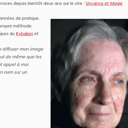
vices depuis bientôt deux ans sur le site :
Voyance et Magie
années de pratique,
 propre méthode,
cipes du
Kybalion
et
p diffuser mon image
out de même que les
t appel à moi
un nom sur un