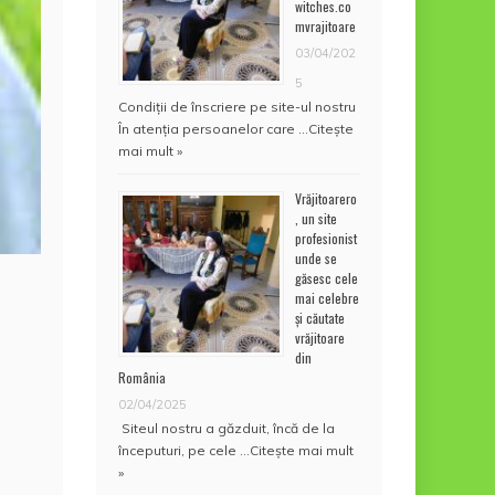
witches.co
mvrajitoare
03/04/202
5
Condiţii de înscriere pe site-ul nostru
În atenţia persoanelor care …
Citește
mai mult »
Vrăjitoarero
, un site
profesionist
unde se
găsesc cele
mai celebre
și căutate
vrăjitoare
din
România
02/04/2025
Siteul nostru a găzduit, încă de la
începuturi, pe cele …
Citește mai mult
»