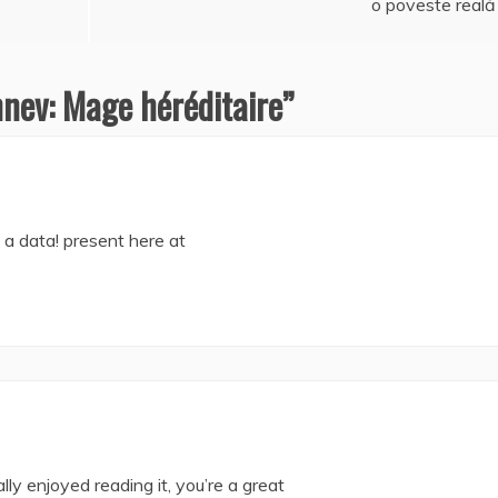
o poveste reală
nev: Mage héréditaire
”
 a data! present here at
ly enjoyed reading it, you’re a great