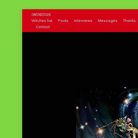
Skip
08/08/2026
to
Witches list
Posts
Interviews
Messages
Thanks
Contact
content