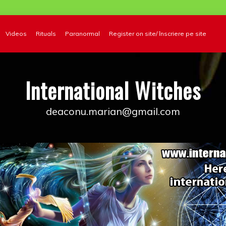
Videos
Rituals
Paranormal
Register on site/ înscriere pe site
International Witches
deaconu.marian@gmail.com