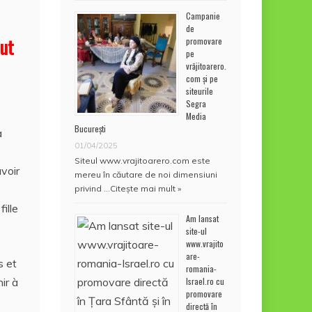
Campanie
de
out
promovare
pe
vrăjitoarero.
com și pe
siteurile
Segra
Media
București
a
01/04/2025
Siteul www.vrajitoarero.com este
avoir
mereu în căutare de noi dimensiuni
privind …
Citește mai mult »
ille
Am lansat
site-ul
www.vrajito
are-
s et
romania-
Israel.ro cu
ir à
promovare
directă în