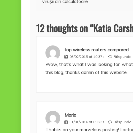
viruşii din calculatoare
în
articole
12 thoughts on “
Katia Carsh
top wireless routers compared
03/02/2015 at 10:37s
Răspunde
Wow, that’s what I was looking for, what
this blog, thanks admin of this website.
Marla
31/01/2016 at 09:23s
Răspunde
Thabks on your marvelous posting! I actual