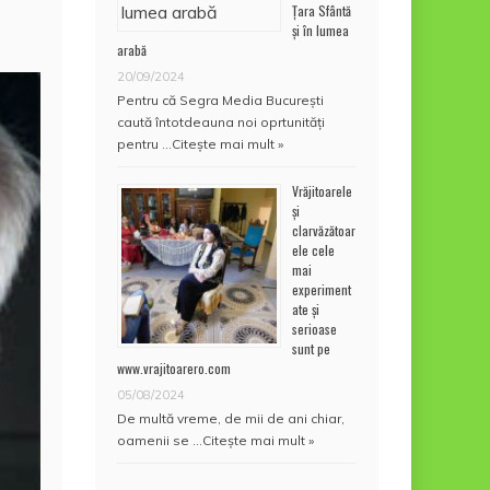
Țara Sfântă
și în lumea
arabă
20/09/2024
Pentru că Segra Media București
caută întotdeauna noi oprtunități
pentru …
Citește mai mult »
Vrăjitoarele
și
clarvăzătoar
ele cele
mai
experiment
ate și
serioase
sunt pe
www.vrajitoarero.com
05/08/2024
De multă vreme, de mii de ani chiar,
oamenii se …
Citește mai mult »