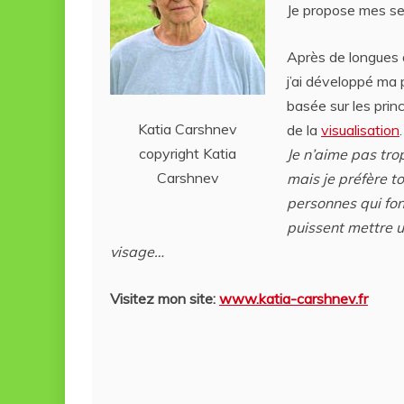
Je propose mes ser
Après de longues 
j’ai développé ma
basée sur les prin
Katia Carshnev
de la
visualisation
.
copyright Katia
Je n’aime pas tro
Carshnev
mais je préfère t
personnes qui fon
puissent mettre 
visage…
Visitez mon site:
www.katia-carshnev.fr