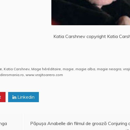
Katia Carshnev copyright Katia Car
ce
,
Katia Carshnev
,
Mage héréditaire
,
magie
,
magie alba
,
magie neagra
,
vraji
edinromania.ro
,
www.vrajitoarero.com
t
Linkedin
unga
Păpuşa Anabelle din filmul de groază Conjuring 