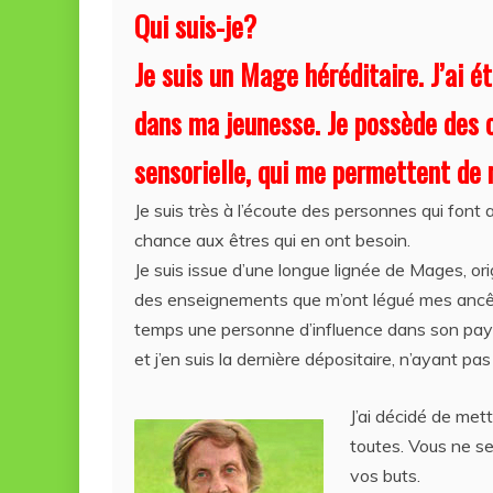
Qui suis-je?
c
itt
ai
er
at
rt
e
er
l
e
s
aj
Je suis un Mage héréditaire. J’ai 
b
st
A
e
dans ma jeunesse. Je possède des c
o
p
a
sensorielle, qui me permettent de r
o
p
z
k
ă
Je suis très à l’écoute des personnes qui font a
chance aux êtres qui en ont besoin.
Je suis issue d’une longue lignée de Mages, ori
des enseignements que m’ont légué mes ancêtr
temps une personne d’influence dans son pays
et j’en suis la dernière dépositaire, n’ayant pa
J’ai décidé de met
toutes. Vous ne se
vos buts.