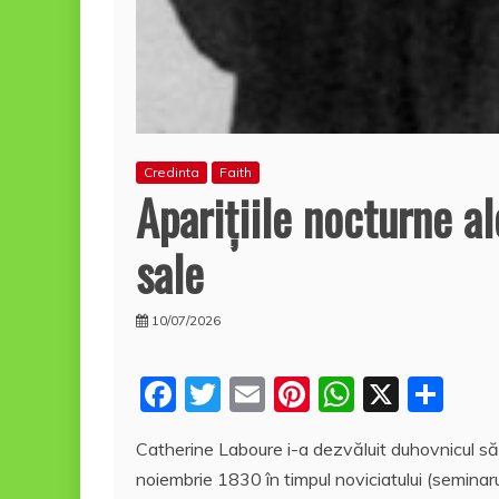
Credinta
Faith
Apariţiile nocturne al
sale
10/07/2026
F
T
E
Pi
W
X
P
a
w
m
nt
h
a
Catherine Laboure i-a dezvăluit duhovnicul său f
c
itt
ai
er
at
rt
noiembrie 1830 în timpul noviciatului (seminarul