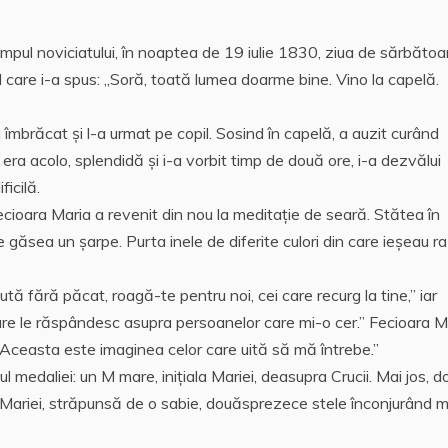
impul noviciatului, în noaptea de 19 iulie 1830, ziua de sărbătoa
pil care i-a spus: „Soră, toată lumea doarme bine. Vino la capelă.
îmbrăcat și l-a urmat pe copil. Sosind în capelă, a auzit curând
era acolo, splendidă și i-a vorbit timp de două ore, i-a dezvălui
icilă.
ioara Maria a revenit din nou la meditație de seară. Stătea în
se găsea un șarpe. Purta inele de diferite culori din care ieşeau r
ută fără păcat, roagă-te pentru noi, cei care recurg la tine,” iar
are le răspândesc asupra persoanelor care mi-o cer.” Fecioara M
 „Aceasta este imaginea celor care uită să mă întrebe.”
 medaliei: un M mare, inițiala Mariei, deasupra Crucii. Mai jos, 
ea a Mariei, străpunsă de o sabie, douăsprezece stele înconjurând 