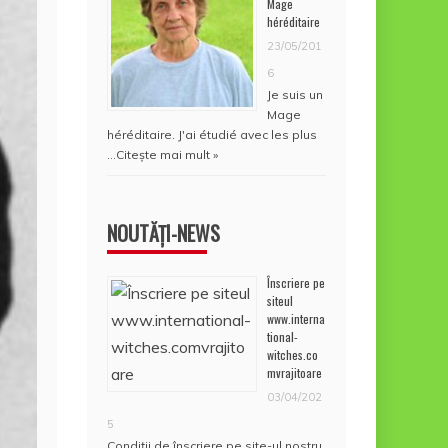
Mage
héréditaire
23/05/201
6
Je suis un
Mage
héréditaire. J'ai étudié avec les plus
…
Citește mai mult »
NOUTĂȚI-NEWS
Înscriere pe
siteul
www.interna
tional-
witches.co
mvrajitoare
03/04/202
5
Condiţii de înscriere pe site-ul nostru