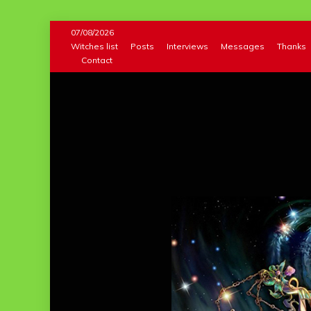
Skip
07/08/2026
to
Witches list
Posts
Interviews
Messages
Thanks
Contact
content