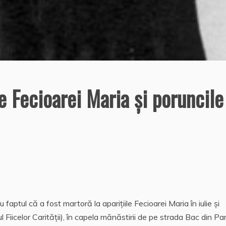
e Fecioarei Maria şi poruncile
aptul că a fost martoră la aparițiile Fecioarei Maria în iulie și
 Fiicelor Carității), în capela mănăstirii de pe strada Bac din Par