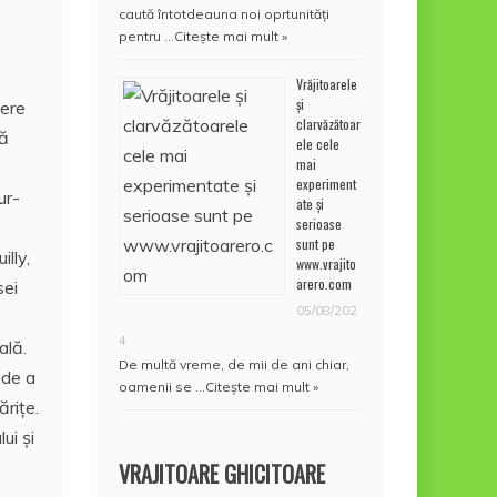
caută întotdeauna noi oprtunități
pentru …
Citește mai mult »
Vrăjitoarele
și
pere
clarvăzătoar
să
ele cele
mai
experiment
ur-
ate și
serioase
sunt pe
illy,
www.vrajito
arero.com
sei
05/08/202
4
ală.
De multă vreme, de mii de ani chiar,
 de a
oamenii se …
Citește mai mult »
rițe.
ui și
VRAJITOARE GHICITOARE