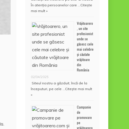
În atenţia persoanelor care …
Citește
mai mult »
Vrăjitoarero
, un site
profesionist
unde se
găsesc cele
mai celebre
și căutate
vrăjitoare
din
România
02/04/2025
Siteul nostru a găzduit, încă de la
începuturi, pe cele …
Citește mai mult
»
Campanie
de
promovare
pe
is.
vrăjitoarero.