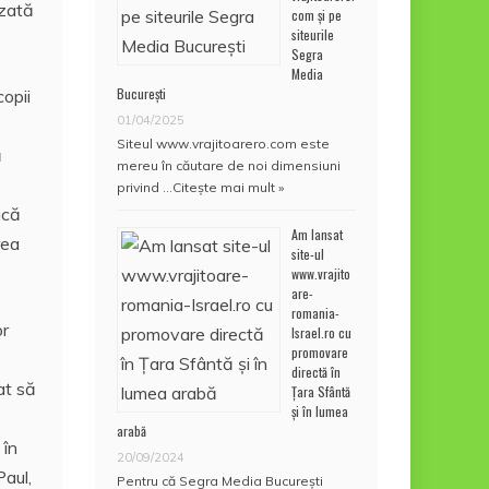
izată
com și pe
siteurile
Segra
Media
București
copii
01/04/2025
Siteul www.vrajitoarero.com este
ă
mereu în căutare de noi dimensiuni
privind …
Citește mai mult »
ică
Am lansat
rea
site-ul
www.vrajito
are-
romania-
or
Israel.ro cu
promovare
directă în
at să
Țara Sfântă
și în lumea
arabă
 în
20/09/2024
Paul,
Pentru că Segra Media București