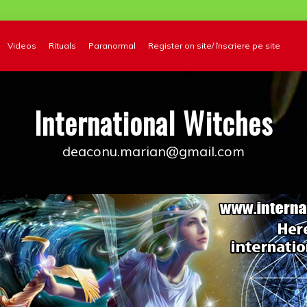
Videos
Rituals
Paranormal
Register on site/ înscriere pe site
International Witches
deaconu.marian@gmail.com