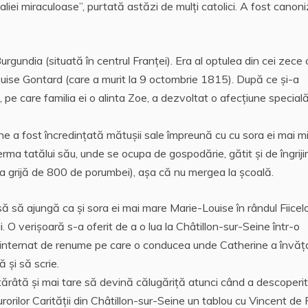
iei miraculoase”, purtată astăzi de mulți catolici. A fost canon
rgundia (situată în centrul Franţei). Era al optulea din cei zece 
, Louise Gontard (care a murit la 9 octombrie 1815). După ce şi-a
pe care familia ei o alinta Zoe, a dezvoltat o afecțiune special
ne a fost încredinţată mătuşii sale împreună cu cu sora ei mai m
erma tatălui său, unde se ocupa de gospodărie, gătit şi de îngriji
vea grijă de 800 de porumbei), aşa că nu mergea la școală.
să să ajungă ca şi sora ei mai mare Marie-Louise în rândul Fiicel
ii. O verişoară s-a oferit de a o lua la Châtillon-sur-Seine într-o
internat de renume pe care o conducea unde Catherine a învăţ
ă și să scrie.
ărâtă şi mai tare să devină călugăriță atunci când a descoperit
rorilor Carității din Châtillon-sur-Seine un tablou cu Vincent de 