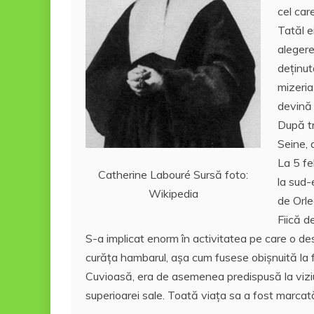
cel car
Tatăl e
alegere
deţinut
mizeria
devină 
După tr
Seine, 
La 5 fe
Catherine Labouré Sursă foto:
la sud-
Wikipedia
de Orle
Fiică d
S-a implicat enorm în activitatea pe care o des
curăța hambarul, aşa cum fusese obişnuită la 
Cuvioasă, era de asemenea predispusă la viziun
superioarei sale. Toată viața sa a fost marca