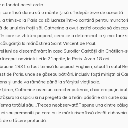
e a fondat acest ordin.
i, care însă dorea să o mărite și să o îndepărteze de această
, a trimis-o la Paris ca să lucreze într-o cantină pentru muncitori
ă de unul din frații săi. Catherine a avut astfel ocazia să desco
 în care se zbătea poporul, ceea ce a determinat-o şi mai tare 
călugăriţă la mănăstirea Saint Vincent de Paul.
ei luni de discernământ în casa Surorilor Carității din Châtillon-s
a început noviciatul ei la 21aprilie, la Paris. Avea 18 ani.
bruarie 1831 a fost trimisă la ospiciul Enghien, situat în satul Reu
est de Paris, unde se găseau bătrâni, inclusiv foști miniștri ai Ca
ans şi unde va rămâne până la sfârşitul vieţii sale.
e ţăran, Catherine avea un caracter puternic, chiar era puţin brut
făşura la ospiciu şi nu pregeta de a hrăni păsările din curte sau
ferma tatălui său. „Trecea neobservată,” spune una dintre călugă
i sau premoniții pe care nu le mărturisea însă decât duhovnicul
tă de o tăcere profundă.