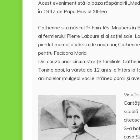
e
er
l
e
s
aj
Acest eveniment stă la baza răspândirii „Medal
b
st
A
e
în 1947 de Papa Pius al XII-lea.
o
p
a
Catherine s-a născut în Fain-lès-Moutiers în Bu
o
p
z
ai fermierului Pierre Laboure și ai soției sale
k
ă
pierdut mama la vârsta de noua ani, Catherine, 
pentru Fecioara Maria.
Din cauza unor circumstanțe familiale, Catheri
Tonine apoi, la vârsta de 12 ani s-a întors la f
animalelor (mulgeal vacile, hrănea porcii și a
Visa în
Carităț
școală 
citeasc
S-a hot
casa Su