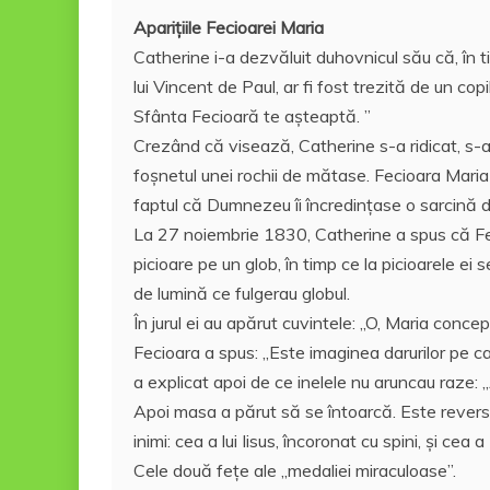
Apariţiile Fecioarei Maria
Catherine i-a dezvăluit duhovnicul său că, în t
lui Vincent de Paul, ar fi fost trezită de un co
Sfânta Fecioară te așteaptă. ”
Crezând că visează, Catherine s-a ridicat, s-a 
foşnetul unei rochii de mătase. Fecioara Maria 
faptul că Dumnezeu îi încredinţase o sarcină dif
La 27 noiembrie 1830, Catherine a spus că Fec
picioare pe un glob, în timp ce la picioarele ei 
de lumină ce fulgerau globul.
În jurul ei au apărut cuvintele: „O, Maria concep
Fecioara a spus: „Este imaginea darurilor pe c
a explicat apoi de ce inelele nu aruncau raze:
Apoi masa a părut să se întoarcă. Este reversul
inimi: cea a lui Iisus, încoronat cu spini, și c
Cele două feţe ale „medaliei miraculoase”.