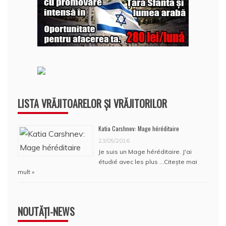
LISTA VRĂJITOARELOR ȘI VRĂJITORILOR
Katia Carshnev: Mage héréditaire
23/05/2016
Je suis un Mage héréditaire. J'ai
étudié avec les plus …
Citește mai
mult »
NOUTĂȚI-NEWS