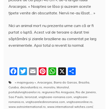
Aracargas. « Noaptea se lăsa şi auzeam aceste
ţipete venite din obscuritate. Nervii ne-au lăsat… »
Nici un animal mort nu prezenta urme cum că ar fi
purtat o luptă. Acest val de teroare a durat trei
săptămâni şi ziarele braziliene au comentat pe larg
evenimentele. Apoi totul a revenit la normal.
F
T
E
Pi
W
X
P
a
w
m
nt
h
a
« mapinguary »
,
Aracargas
,
Barra do Garcas
,
Brazilia
,
c
itt
ai
er
at
rt
Cuiaba
,
dezvaluiribiz.ro
,
monstru
,
Monstrul
,
e
er
l
e
s
aj
portalulvrajitoarelor.ro
,
regiunea Rio Araguaia
,
Rio de Janeiro
,
Sao Paulo
,
terorizat
,
vrajitoare-romania.com
,
vrajitoare-
b
st
A
e
romania.ro
,
vrajitoareledinromania.com
,
vrajitoareonline.ro
,
www.astrointernational.ro
,
www.international-witches.com/
,