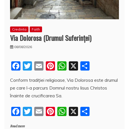
Credinta
Faith
Via Dolorosa (Drumul Suferinţei)
08/08/2026
F
T
E
Pi
W
X
P
a
w
m
nt
h
a
Conform tradiţiei religioase, Via Dolorosa este drumul
c
itt
ai
er
at
rt
pe care l-a parcurs Domnul nostru Iisus Christos
e
er
l
e
s
aj
înainte de crucificarea Sa.
b
st
A
e
F
T
E
Pi
W
X
P
o
p
a
a
w
m
nt
h
a
o
p
z
Read more