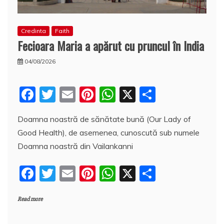
Credinta
Faith
Fecioara Maria a apărut cu pruncul în India
04/08/2026
F
T
E
Pi
W
X
P
a
w
m
nt
h
a
Doamna noastră de sănătate bună (Our Lady of
c
itt
ai
er
at
rt
Good Health), de asemenea, cunoscută sub numele
e
er
l
e
s
aj
Doamna noastră din Vailankanni
b
st
A
e
F
T
E
Pi
W
X
P
o
p
a
a
w
m
nt
h
a
o
p
z
Read more
c
itt
ai
er
at
rt
k
ă
e
er
l
e
s
aj