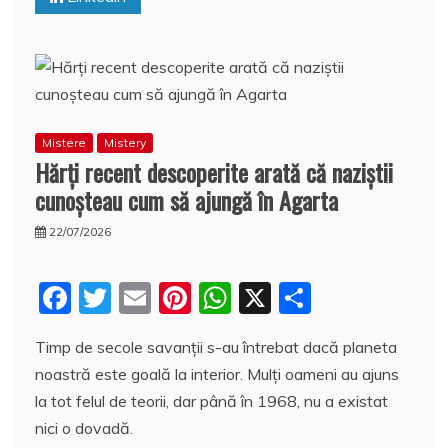
k
ă
Mistere
Mistery
Hărţi recent descoperite arată că naziştii
cunoşteau cum să ajungă în Agarta
22/07/2026
F
T
E
Pi
W
X
P
a
w
m
nt
h
a
Timp de secole savanţii s-au întrebat dacă planeta
c
itt
ai
er
at
rt
noastră este goală la interior. Mulți oameni au ajuns
e
er
l
e
s
aj
la tot felul de teorii, dar până în 1968, nu a existat
b
st
A
e
nici o dovadă.