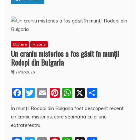
k
ă
Mistere
Mistery
Un craniu misterios a fos găsit în munţii
Rodopi din Bulgaria
24/07/2026
F
T
E
Pi
W
X
P
a
w
m
nt
h
a
În munţii Rodopi din Bulgaria fost descoperit recent
c
itt
ai
er
at
rt
un craniu misterios, care seamănă cu al unui
e
er
l
e
s
aj
extraterestru.
b
st
A
e