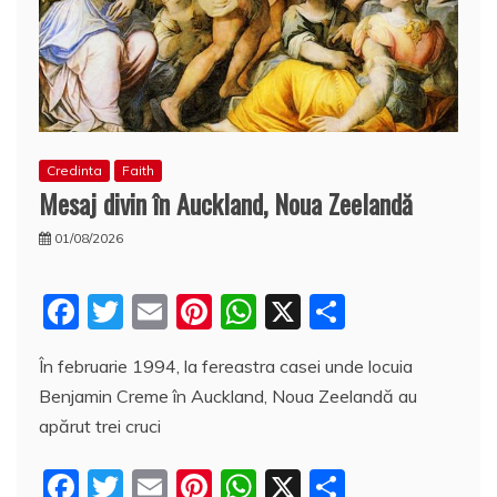
Credinta
Faith
Mesaj divin în Auckland, Noua Zeelandă
01/08/2026
F
T
E
Pi
W
X
P
a
w
m
nt
h
a
În februarie 1994, la fereastra casei unde locuia
c
itt
ai
er
at
rt
Benjamin Creme în Auckland, Noua Zeelandă au
e
er
l
e
s
aj
apărut trei cruci
b
st
A
e
F
T
E
Pi
W
X
P
o
p
a