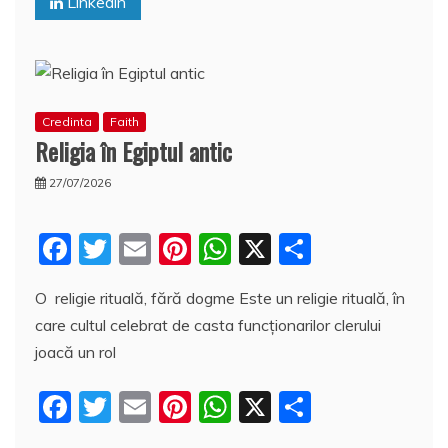
Linkedin
k
ă
Credinta
Faith
Religia în Egiptul antic
27/07/2026
F
T
E
Pi
W
X
P
a
w
m
nt
h
a
O religie rituală, fără dogme Este un religie rituală, în
c
itt
ai
er
at
rt
care cultul celebrat de casta funcţionarilor clerului
e
er
l
e
s
aj
joacă un rol
b
st
A
e
F
T
E
Pi
W
X
P
o
p
a
a
w
m
nt
h
a
o
p
z