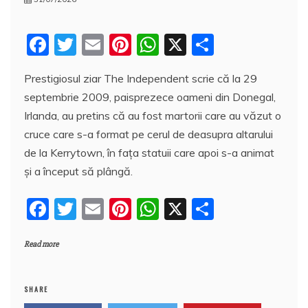
F
T
E
Pi
W
X
P
a
w
m
nt
h
a
Prestigiosul ziar The Independent scrie că la 29
c
itt
ai
er
at
rt
septembrie 2009, paisprezece oameni din Donegal,
e
er
l
e
s
aj
Irlanda, au pretins că au fost martorii care au văzut o
b
st
A
e
cruce care s-a format pe cerul de deasupra altarului
o
p
a
de la Kerrytown, în fața statuii care apoi s-a animat
o
p
z
și a început să plângă.
k
ă
F
T
E
Pi
W
X
P
a
w
m
nt
h
a
Read more
c
itt
ai
er
at
rt
e
er
l
e
s
aj
b
st
A
e
SHARE