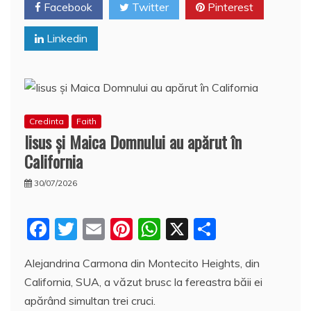
o
p
a
Facebook
Twitter
Pinterest
o
p
z
Linkedin
k
ă
Credinta
Faith
Iisus şi Maica Domnului au apărut în
California
30/07/2026
F
T
E
Pi
W
X
P
a
w
m
nt
h
a
Alejandrina Carmona din Montecito Heights, din
c
itt
ai
er
at
rt
California, SUA, a văzut brusc la fereastra băii ei
e
er
l
e
s
aj
apărând simultan trei cruci.