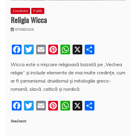
Credinta
Faith
Religia Wicca
07/08/2026
F
T
E
Pi
W
X
P
a
w
m
nt
h
a
Wicca este o mișcare religioasă bazată pe „Vechea
c
itt
ai
er
at
rt
religie” și include elemente de mai multe credințe, cum
e
er
l
e
s
aj
ar fi şamanismul, druidismul și mitologiile greco-
b
st
A
e
romană, slavă, celtică și nordică.
o
p
a
F
T
E
Pi
W
X
P
o
p
z
a
w
m
nt
h
a
k
ă
Read more
c
itt
ai
er
at
rt
e
er
l
e
s
aj