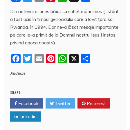
a
w
m
nt
h
a
Din nefericire, aces băiat cu suflet mărinimos şi sfânt
c
itt
ai
er
at
rt
a fost ucis în timpul genocidului care a lovit țara sa,
e
er
l
e
s
aj
Rwanda, în 1994. Dar ne-a lăsat mesaje importante
b
st
A
e
pe care le-a primit de la Domnul nostru Iisus Hristos,
o
p
a
privind epoca noastră.
o
p
z
F
T
E
Pi
W
X
P
k
ă
a
w
m
nt
h
a
Read more
c
itt
ai
er
at
rt
e
er
l
e
s
aj
b
st
A
e
SHARE
o
p
a
Facebook
Twitter
Pinterest
o
p
z
Linkedin
k
ă