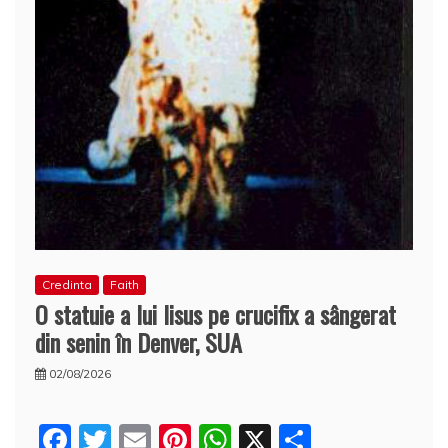
Credinta
Faith
O statuie a lui Iisus pe crucifix a sângerat
din senin în Denver, SUA
02/08/2026
F
T
E
Pi
W
X
P