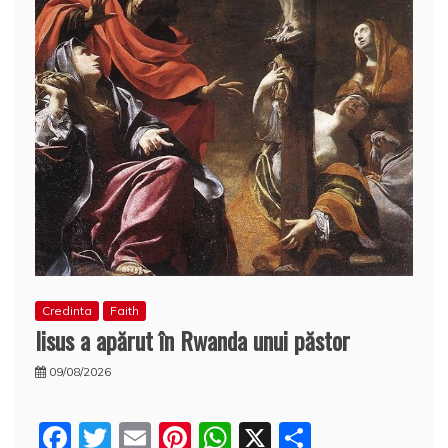
Credinta
Faith
Iisus a apărut în Rwanda unui păstor
09/08/2026
F
T
E
Pi
W
X
P