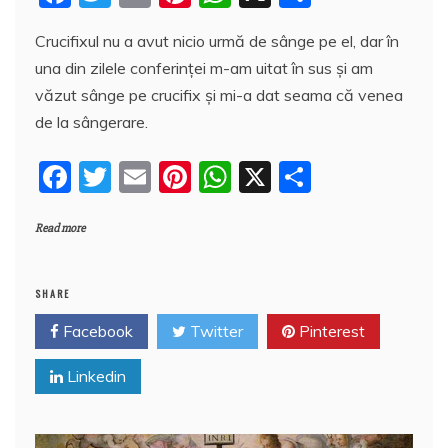
a
w
m
nt
h
a
Crucifixul nu a avut nicio urmă de sânge pe el, dar în
c
itt
ai
er
at
rt
una din zilele conferinței m-am uitat în sus și am
e
er
l
e
s
aj
văzut sânge pe crucifix și mi-a dat seama că venea
b
st
A
e
de la sângerare.
o
p
a
F
T
E
Pi
W
X
P
o
p
z
a
w
m
nt
h
a
k
ă
Read more
c
itt
ai
er
at
rt
e
er
l
e
s
aj
b
st
A
e
SHARE
o
p
a
Facebook
Twitter
Pinterest
o
p
z
Linkedin
k
ă