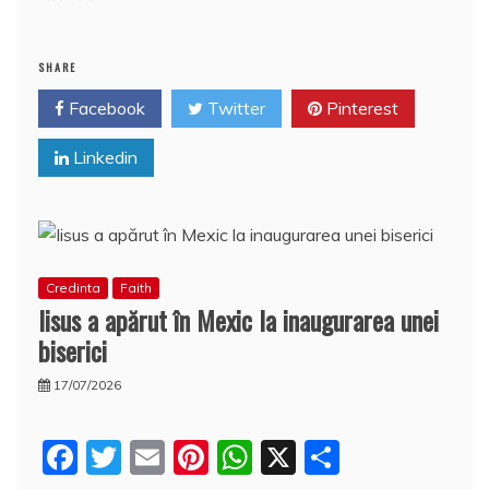
c
itt
ai
er
at
rt
e
er
l
e
s
aj
b
st
A
e
SHARE
o
p
a
Facebook
Twitter
Pinterest
o
p
z
Linkedin
k
ă
Credinta
Faith
Iisus a apărut în Mexic la inaugurarea unei
biserici
17/07/2026
F
T
E
Pi
W
X
P