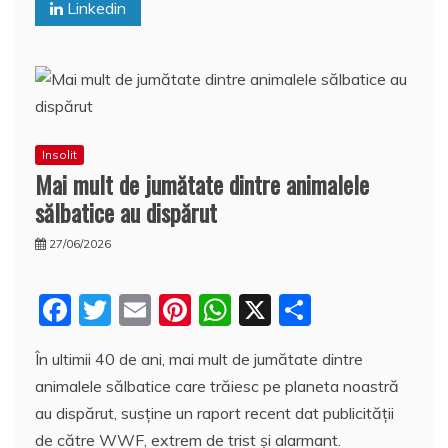
o
p
z
Linkedin
k
ă
Insolit
Mai mult de jumătate dintre animalele
sălbatice au dispărut
27/06/2026
F
T
E
Pi
W
X
P
a
w
m
nt
h
a
În ultimii 40 de ani, mai mult de jumătate dintre
c
itt
ai
er
at
rt
animalele sălbatice care trăiesc pe planeta noastră
e
er
l
e
s
aj
au dispărut, susţine un raport recent dat publicităţii
b
st
A
e
de către WWF, extrem de trist şi alarmant.