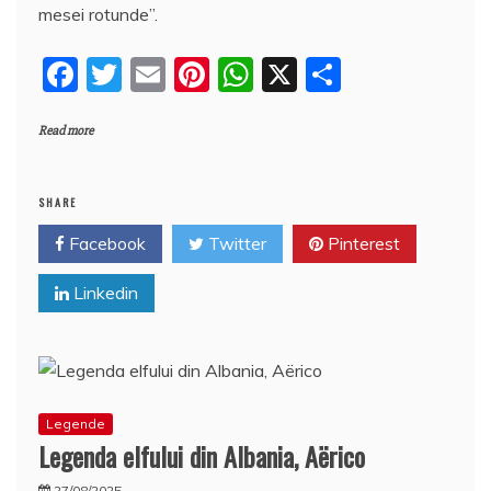
b
st
A
e
mesei rotunde”.
o
p
a
F
T
E
Pi
W
X
P
o
p
z
a
w
m
nt
h
a
k
ă
Read more
c
itt
ai
er
at
rt
e
er
l
e
s
aj
b
st
A
e
SHARE
o
p
a
Facebook
Twitter
Pinterest
o
p
z
Linkedin
k
ă
Legende
Legenda elfului din Albania, Aërico
27/08/2025