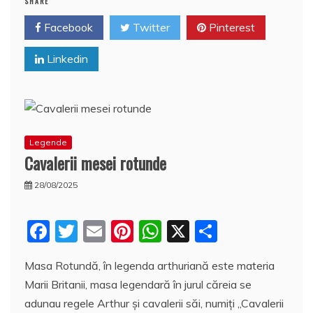
b
st
A
e
SHARE
o
p
a
Facebook
Twitter
Pinterest
o
p
z
Linkedin
k
ă
Legende
Cavalerii mesei rotunde
28/08/2025
F
T
E
Pi
W
X
P
a
w
m
nt
h
a
Masa Rotundă, în legenda arthuriană este materia
c
itt
ai
er
at
rt
Marii Britanii, masa legendară în jurul căreia se
e
er
l
e
s
aj
adunau regele Arthur și cavalerii săi, numiți „Cavalerii