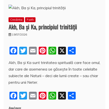
Credinta
Faith
Akh, Ba şi Ka, principiul trinităţii
19/07/2026
F
T
E
Pi
W
X
P
a
w
m
nt
h
a
Akh, Ba şi Ka sunt trinitatea spirituală care face omul,
c
itt
ai
er
at
rt
dar care de asemenea se găseşte în toate celelalte
e
er
l
e
s
aj
subiecte ale Naturii – deci ale lumii create – sau chiar
b
st
A
e
pentru unii Neter.
o
p
a
F
T
E
Pi
W
X
P
o
p
z
a
w
m
nt
h
a
k
ă
Read more