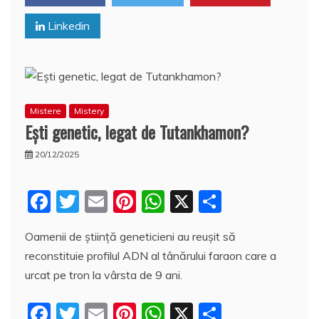
o
p
z
Linkedin
k
ă
Mistere
Mistery
Eşti genetic, legat de Tutankhamon?
20/12/2025
F
T
E
Pi
W
X
P
a
w
m
nt
h
a
Oamenii de ştiinţă geneticieni au reuşit să
c
itt
ai
er
at
rt
reconstituie profilul ADN al tânărului faraon care a
e
er
l
e
s
aj
urcat pe tron la vârsta de 9 ani.
b
st
A
e
F
T
E
Pi
W
X
P
o
p
a