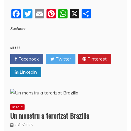
b
st
A
e
F
T
E
Pi
W
X
P
o
p
a
a
w
m
nt
h
a
o
p
z
Read more
c
itt
ai
er
at
rt
k
ă
e
er
l
e
s
aj
b
st
A
e
SHARE
o
p
a
Facebook
Twitter
Pinterest
o
p
z
Linkedin
k
ă
Insolit
Un monstru a terorizat Brazilia
29/06/2026