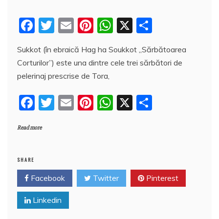
F
T
E
Pi
W
X
P
a
w
m
nt
h
a
Sukkot (în ebraică Hag ha Soukkot „Sărbătoarea
c
itt
ai
er
at
rt
Corturilor”) este una dintre cele trei sărbători de
e
er
l
e
s
aj
pelerinaj prescrise de Tora,
b
st
A
e
F
T
E
Pi
W
X
P
o
p
a
a
w
m
nt
h
a
o
p
z
Read more
c
itt
ai
er
at
rt
k
ă
e
er
l
e
s
aj
b
st
A
e
SHARE
o
p
a
Facebook
Twitter
Pinterest
o
p
z
Linkedin
k
ă