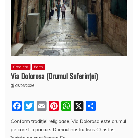
Credinta
Faith
Via Dolorosa (Drumul Suferinţei)
05/08/2026
F
T
E
Pi
W
X
P
a
w
m
nt
h
a
Conform tradiţiei religioase, Via Dolorosa este drumul
c
itt
ai
er
at
rt
pe care l-a parcurs Domnul nostru Iisus Christos
e
er
l
e
s
aj
înainte de crucificarea Sa.