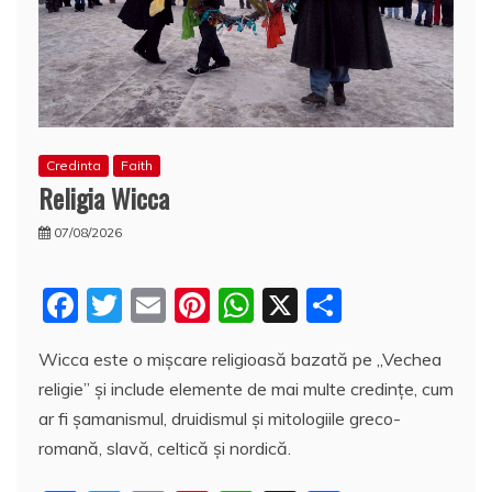
Credinta
Faith
Religia Wicca
07/08/2026
F
T
E
Pi
W
X
P
a
w
m
nt
h
a
Wicca este o mișcare religioasă bazată pe „Vechea
c
itt
ai
er
at
rt
religie” și include elemente de mai multe credințe, cum
e
er
l
e
s
aj
ar fi şamanismul, druidismul și mitologiile greco-
b
st
A
e
romană, slavă, celtică și nordică.
o
p
a