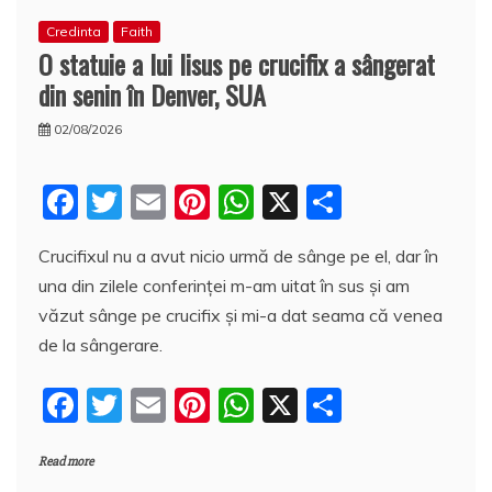
Credinta
Faith
O statuie a lui Iisus pe crucifix a sângerat
din senin în Denver, SUA
02/08/2026
F
T
E
Pi
W
X
P
a
w
m
nt
h
a
Crucifixul nu a avut nicio urmă de sânge pe el, dar în
c
itt
ai
er
at
rt
una din zilele conferinței m-am uitat în sus și am
e
er
l
e
s
aj
văzut sânge pe crucifix și mi-a dat seama că venea
b
st
A
e
de la sângerare.
o
p
a
F
T
E
Pi
W
X
P
o
p
z
a
w
m
nt
h
a
k
ă
Read more
c
itt
ai
er
at
rt