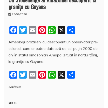
graniţa cu Guyana
23/07/2026
F
T
E
Pi
W
X
P
a
w
m
nt
h
a
Arheologii brazilieni au descoperit un observator pre-
c
itt
ai
er
at
rt
colonial, care ar putea datează de cel puţin 2000 de
e
er
l
e
s
aj
ani în statul amazonian Amapa (situat în nordul ţării),
b
st
A
e
la granița cu Guyana.
o
p
a
F
T
E
Pi
W
X
P
o
p
z
a
w
m
nt
h
a
k
ă
Read more
c
itt
ai
er
at
rt
e
er
l
e
s
aj
b
st
A
e
SHARE