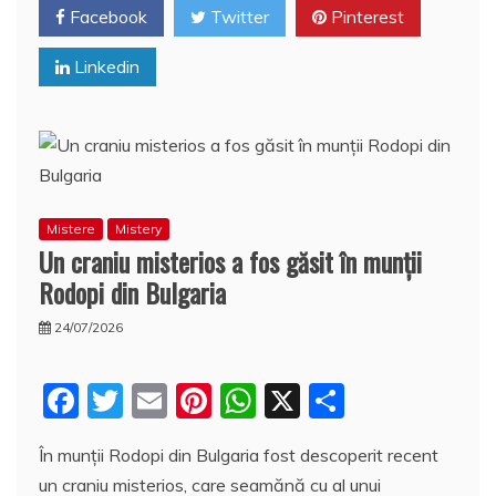
o
p
a
Facebook
Twitter
Pinterest
o
p
z
Linkedin
k
ă
Mistere
Mistery
Un craniu misterios a fos găsit în munţii
Rodopi din Bulgaria
24/07/2026
F
T
E
Pi
W
X
P
a
w
m
nt
h
a
În munţii Rodopi din Bulgaria fost descoperit recent
c
itt
ai
er
at
rt
un craniu misterios, care seamănă cu al unui