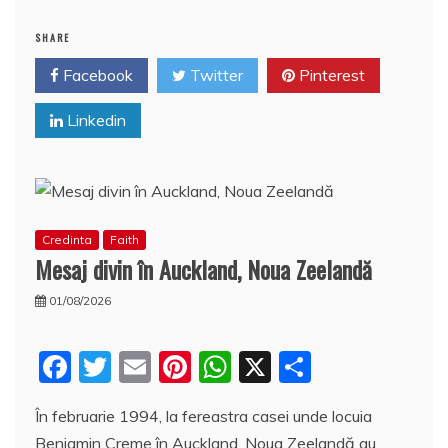
e
er
l
e
s
aj
b
st
A
e
SHARE
o
p
a
Facebook
Twitter
Pinterest
o
p
z
Linkedin
k
ă
Credinta
Faith
Mesaj divin în Auckland, Noua Zeelandă
01/08/2026
F
T
E
Pi
W
X
P
a
w
m
nt
h
a
În februarie 1994, la fereastra casei unde locuia
c
itt
ai
er
at
rt
Benjamin Creme în Auckland, Noua Zeelandă au