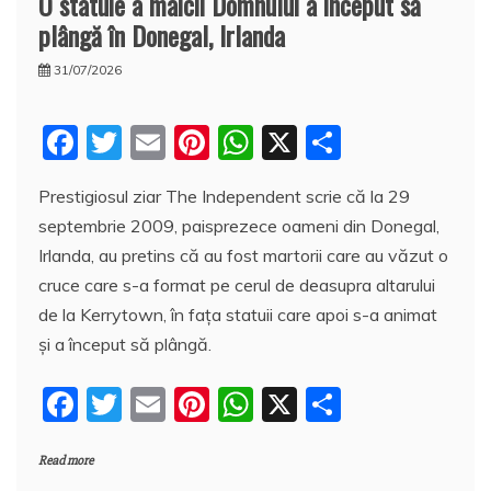
O statuie a maicii Domnului a început să
plângă în Donegal, Irlanda
31/07/2026
F
T
E
Pi
W
X
P
a
w
m
nt
h
a
Prestigiosul ziar The Independent scrie că la 29
c
itt
ai
er
at
rt
septembrie 2009, paisprezece oameni din Donegal,
e
er
l
e
s
aj
Irlanda, au pretins că au fost martorii care au văzut o
b
st
A
e
cruce care s-a format pe cerul de deasupra altarului
o
p
a
de la Kerrytown, în fața statuii care apoi s-a animat
o
p
z
și a început să plângă.
k
ă
F
T
E
Pi
W
X
P
a
w
m
nt
h
a
Read more
c
itt
ai
er
at
rt