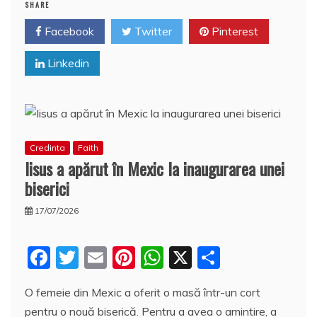
b
st
A
e
SHARE
o
p
a
Facebook
Twitter
Pinterest
o
p
z
Linkedin
k
ă
Credinta
Faith
Iisus a apărut în Mexic la inaugurarea unei
biserici
17/07/2026
F
T
E
Pi
W
X
P
a
w
m
nt
h
a
O femeie din Mexic a oferit o masă într-un cort
c
itt
ai
er
at
rt
pentru o nouă biserică. Pentru a avea o amintire, a