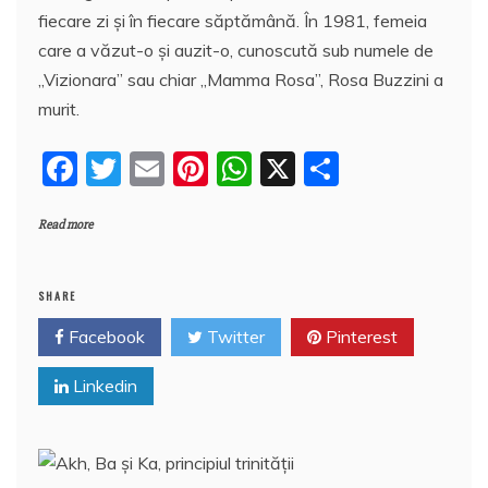
b
st
A
e
fiecare zi și în fiecare săptămână. În 1981, femeia
o
p
a
care a văzut-o și auzit-o, cunoscută sub numele de
o
p
z
„Vizionara” sau chiar „Mamma Rosa”, Rosa Buzzini a
murit.
k
ă
F
T
E
Pi
W
X
P
a
w
m
nt
h
a
Read more
c
itt
ai
er
at
rt
e
er
l
e
s
aj
b
st
A
e
SHARE
o
p
a
Facebook
Twitter
Pinterest
o
p
z
Linkedin
k
ă