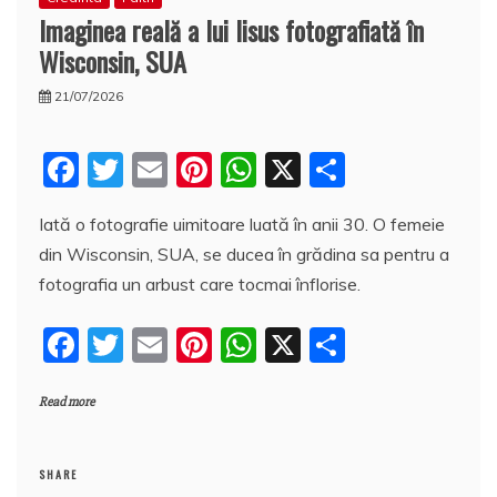
Imaginea reală a lui Iisus fotografiată în
Wisconsin, SUA
21/07/2026
F
T
E
Pi
W
X
P
a
w
m
nt
h
a
Iată o fotografie uimitoare luată în anii 30. O femeie
c
itt
ai
er
at
rt
din Wisconsin, SUA, se ducea în grădina sa pentru a
e
er
l
e
s
aj
fotografia un arbust care tocmai înflorise.
b
st
A
e
F
T
E
Pi
W
X
P
o
p
a
a
w
m
nt
h
a
o
p
z
Read more
c
itt
ai
er
at
rt
k
ă
e
er
l
e
s
aj
b
st
A
e
SHARE