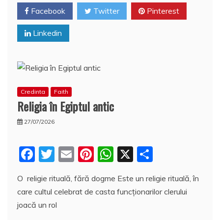
o
p
a
Facebook
Twitter
Pinterest
o
p
z
Linkedin
k
ă
Credinta
Faith
Religia în Egiptul antic
27/07/2026
F
T
E
Pi
W
X
P
a
w
m
nt
h
a
O religie rituală, fără dogme Este un religie rituală, în
c
itt
ai
er
at
rt
care cultul celebrat de casta funcţionarilor clerului
e
er
l
e
s
aj
joacă un rol
b
st
A
e