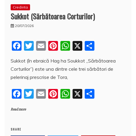
Credinta
Sukkot (Sărbătoarea Corturilor)
20/07/2026
F
T
E
Pi
W
X
P
a
w
m
nt
h
a
Sukkot (în ebraică Hag ha Soukkot „Sărbătoarea
c
itt
ai
er
at
rt
Corturilor”) este una dintre cele trei sărbători de
e
er
l
e
s
aj
pelerinaj prescrise de Tora,
b
st
A
e
F
T
E
Pi
W
X
P
o
p
a
a
w
m
nt
h
a
o
p
z
Read more
c
itt
ai
er
at
rt
k
ă
e
er
l
e
s
aj
b
st
A
e
SHARE