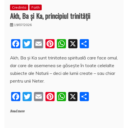
Credinta
Faith
Akh, Ba şi Ka, principiul trinităţii
19/07/2026
F
T
E
Pi
W
X
P
a
w
m
nt
h
a
Akh, Ba şi Ka sunt trinitatea spirituală care face omul,
c
itt
ai
er
at
rt
dar care de asemenea se găseşte în toate celelalte
e
er
l
e
s
aj
subiecte ale Naturii – deci ale lumii create – sau chiar
b
st
A
e
pentru unii Neter.
o
p
a
F
T
E
Pi
W
X
P
o
p
z
a
w
m
nt
h
a
k
ă
Read more
c
itt
ai
er
at
rt
e
er
l
e
s
aj