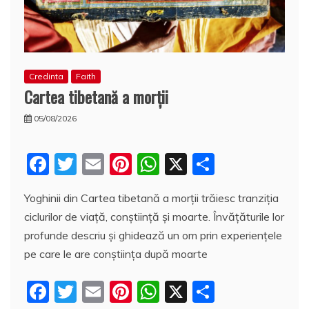
Credinta
Faith
Cartea tibetană a morţii
05/08/2026
F
T
E
Pi
W
X
P
a
w
m
nt
h
a
Yoghinii din Cartea tibetană a morţii trăiesc tranziţia
c
itt
ai
er
at
rt
ciclurilor de viaţă, conştiinţă şi moarte. Învăţăturile lor
e
er
l
e
s
aj
profunde descriu şi ghidează un om prin experienţele
b
st
A
e
pe care le are conştiinţa după moarte
o
p
a
F
T
E
Pi
W
X
P
o
p
z