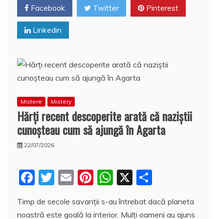
o
p
a
Facebook
Twitter
Pinterest
o
p
z
Linkedin
k
ă
Mistere
Mistery
Hărţi recent descoperite arată că naziştii
cunoşteau cum să ajungă în Agarta
22/07/2026
F
T
E
Pi
W
X
P
a
w
m
nt
h
a
Timp de secole savanţii s-au întrebat dacă planeta
c
itt
ai
er
at
rt
noastră este goală la interior. Mulți oameni au ajuns