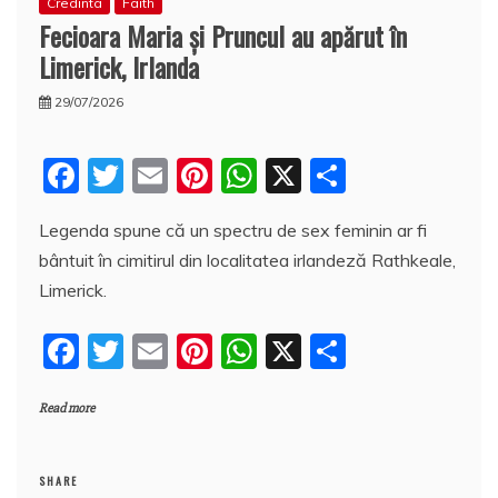
Credinta
Faith
Fecioara Maria şi Pruncul au apărut în
Limerick, Irlanda
29/07/2026
F
T
E
Pi
W
X
P
a
w
m
nt
h
a
Legenda spune că un spectru de sex feminin ar fi
c
itt
ai
er
at
rt
bântuit în cimitirul din localitatea irlandeză Rathkeale,
e
er
l
e
s
aj
Limerick.
b
st
A
e
F
T
E
Pi
W
X
P
o
p
a
a
w
m
nt
h
a
o
p
z
Read more
c
itt
ai
er
at
rt
k
ă
e
er
l
e
s
aj
b
st
A
e
SHARE