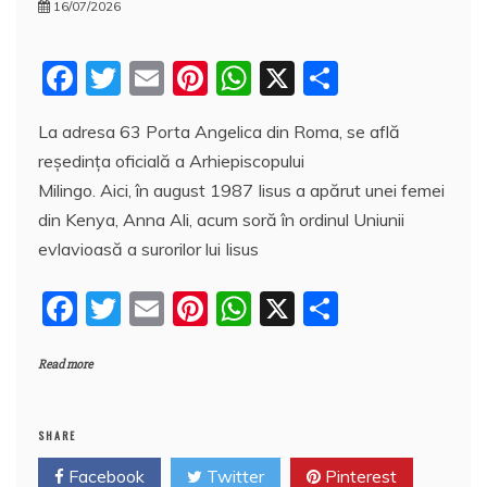
16/07/2026
F
T
E
Pi
W
X
P
a
w
m
nt
h
a
La adresa 63 Porta Angelica din Roma, se află
c
itt
ai
er
at
rt
reședința oficială a Arhiepiscopului
e
er
l
e
s
aj
Milingo. Aici, în august 1987 Iisus a apărut unei femei
b
st
A
e
din Kenya, Anna Ali, acum soră în ordinul Uniunii
o
p
a
evlavioasă a surorilor lui Iisus
o
p
z
F
T
E
Pi
W
X
P
k
ă
a
w
m
nt
h
a
Read more
c
itt
ai
er
at
rt
e
er
l
e
s
aj
b
st
A
e
SHARE
o
p
a
Facebook
Twitter
Pinterest