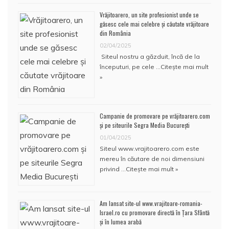
Vrăjitoarero, un site profesionist unde se
găsesc cele mai celebre și căutate vrăjitoare
din România
02/04/2025
Siteul nostru a găzduit, încă de la
începuturi, pe cele …
Citește mai mult
»
Campanie de promovare pe vrăjitoarero.com
și pe siteurile Segra Media București
01/04/2025
Siteul www.vrajitoarero.com este
mereu în căutare de noi dimensiuni
privind …
Citește mai mult »
Am lansat site-ul www.vrajitoare-romania-
Israel.ro cu promovare directă în Țara Sfântă
și în lumea arabă