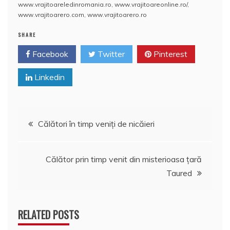
o
p
z
www.vrajitoareledinromania.ro
,
www.vrajitoareonline.ro/
,
www.vrajitoarero.com
,
www.vrajitoarero.ro
k
ă
SHARE
Facebook
Twitter
Pinterest
Linkedin
Navigare
Călători în timp veniţi de nicăieri
în
Călător prin timp venit din misterioasa ţară
articole
Taured
RELATED POSTS