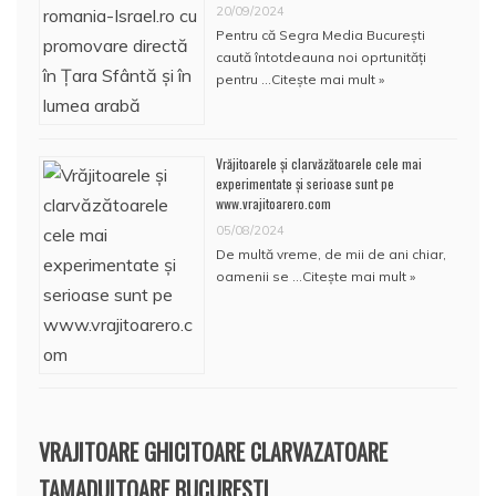
20/09/2024
Pentru că Segra Media București
caută întotdeauna noi oprtunități
pentru …
Citește mai mult »
Vrăjitoarele și clarvăzătoarele cele mai
experimentate și serioase sunt pe
www.vrajitoarero.com
05/08/2024
De multă vreme, de mii de ani chiar,
oamenii se …
Citește mai mult »
VRAJITOARE GHICITOARE CLARVAZATOARE
TAMADUITOARE BUCURESTI