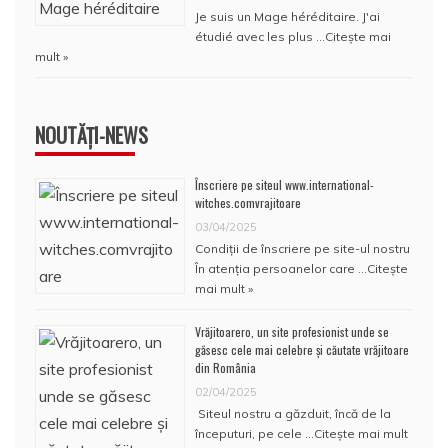
Je suis un Mage héréditaire. J'ai
étudié avec les plus …
Citește mai
mult »
NOUTĂȚI-NEWS
Înscriere pe siteul www.international-
witches.comvrajitoare
03/04/2025
Condiţii de înscriere pe site-ul nostru
În atenţia persoanelor care …
Citește
mai mult »
Vrăjitoarero, un site profesionist unde se
găsesc cele mai celebre și căutate vrăjitoare
din România
02/04/2025
Siteul nostru a găzduit, încă de la
începuturi, pe cele …
Citește mai mult