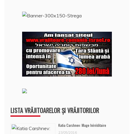
după:
LISTA VRĂJITOARELOR ȘI VRĂJITORILOR
Katia Carshnev: Mage héréditaire
23/05/2016