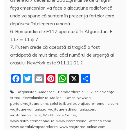
armele la 7 decembrie 2001.Şi înainte de a fugi în
faţa americanilor, va face o alocuţiune radiofonică
unde va spune că suntem în prezenţa forţelor care
depăşesc înţelegerea umană.
6. Bombardierele F117 operează în Afganistan. F
117 = 11 şi 7.
7. Putem crede că această zi tragică a fost
anticipată de mult timp, căci numărul de urgenţă al
oraşului NewYork este 911.11.01 ?
F
T
E
Pi
W
X
P
a
w
m
nt
h
a
Afganistan
,
Americanii
,
Bombardierele F117
,
coincidenţe
c
itt
ai
er
at
rt
stranii
,
dezvaluiribiz.ro
,
Mollahul Omar
,
NewYork
,
e
er
l
e
s
aj
portalulvrajitoarelor.ro
,
şeful talibanilor
,
vrajitoare-romania.com
,
vrajitoare-romania.ro
,
vrajitoareledinromania.com
,
b
st
A
e
vrajitoareonline.ro
,
World Trade Center
,
www.astrointernational.ro
,
www.international-witches.com/
,
o
p
a
www.portalulvrajitoarelor.ro
,
www.vrajitoare-online.com
,