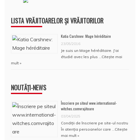
LISTA VRĂJITOARELOR ȘI VRĂJITORILOR
Katia Carshnev: Mage héréditaire
23/05/2016
Je suis un Mage héréditaire. J'ai
étudié avec les plus …
Citește mai
mult »
NOUTĂȚI-NEWS
Înscriere pe siteul www.international-
witches.comvrajitoare
03/04/2025
Condiţii de înscriere pe site-ul nostru
În atenţia persoanelor care …
Citește
mai mult »