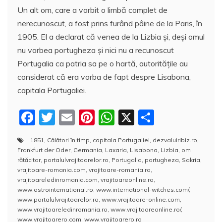
Un alt om, care a vorbit o limbă complet de
nerecunoscut, a fost prins furând pâine de la Paris, în
1905. El a declarat că venea de la Lizbia și, deși omul
nu vorbea portugheza și nici nu a recunoscut
Portugalia ca patria sa pe o hartă, autoritățile au
considerat că era vorba de fapt despre Lisabona,
capitala Portugaliei.
F
T
E
Pi
W
X
P
a
w
m
nt
h
a
1851
,
Călători în timp
,
capitala Portugaliei
,
dezvaluiribiz.ro
,
c
itt
ai
er
at
rt
Frankfurt der Oder
,
Germania
,
Laxaria
,
Lisabona
,
Lizbia
,
om
e
er
l
e
s
aj
rătăcitor
,
portalulvrajitoarelor.ro
,
Portugalia
,
portugheza
,
Sakria
,
vrajitoare-romania.com
,
vrajitoare-romania.ro
,
b
st
A
e
vrajitoareledinromania.com
,
vrajitoareonline.ro
,
www.astrointernational.ro
,
www.international-witches.com/
,
o
p
a
www.portalulvrajitoarelor.ro
,
www.vrajitoare-online.com
,
o
p
z
www.vrajitoareledinromania.ro
,
www.vrajitoareonline.ro/
,
www.vrajitoarero.com
,
www.vrajitoarero.ro