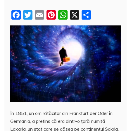
F
T
E
Pi
W
X
P
a
w
m
nt
h
a
c
itt
ai
er
at
rt
e
er
l
e
s
aj
b
st
A
e
o
p
a
o
p
z
k
ă
În 1851, un om rătăcitor din Frankfurt der Oder în
Germania, a pretins că era dintr-o țară numită
Laxaria, un stat care se găsea pe continentul Sakria.