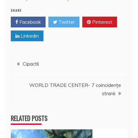
k
ă
SHARE
Facebook
Twitter
Pinterest
Linkedin
Navigare
Cipactli
în
WORLD TRADE CENTER- 7 coincidenţe
articole
stranii
RELATED POSTS