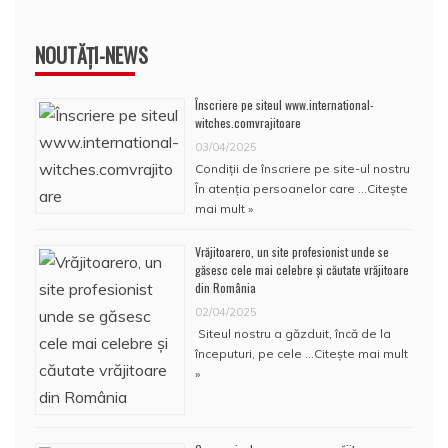
NOUTĂȚI-NEWS
Înscriere pe siteul www.international-
witches.comvrajitoare
03/04/2025
Condiţii de înscriere pe site-ul nostru
În atenţia persoanelor care …
Citește
mai mult »
Vrăjitoarero, un site profesionist unde se
găsesc cele mai celebre și căutate vrăjitoare
din România
02/04/2025
Siteul nostru a găzduit, încă de la
începuturi, pe cele …
Citește mai mult
»