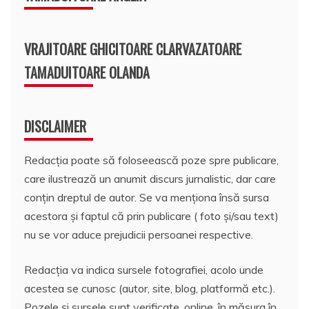
VRAJITOARE GHICITOARE CLARVAZATOARE
TAMADUITOARE OLANDA
DISCLAIMER
Redacția poate să foloseească poze spre publicare,
care ilustrează un anumit discurs jurnalistic, dar care
conțin dreptul de autor. Se va menționa însă sursa
acestora și faptul că prin publicare ( foto și/sau text)
nu se vor aduce prejudicii persoanei respective.
Redacția va indica sursele fotografiei, acolo unde
acestea se cunosc (autor, site, blog, platformă etc.).
Pozele și sursele sunt verificate, online, în măsura în