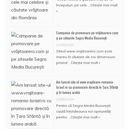
începuturi, pe cele …
Citește mai mult
»
Campanie de promovare pe vrăjitoarero.com
și pe siteurile Segra Media București
01/04/2025
Siteul www.vrajitoarero.com este
mereu în căutare de noi dimensiuni
privind …
Citește mai mult »
Am lansat site-ul www.vrajitoare-romania-
Israel.ro cu promovare directă în Țara Sfântă
și în lumea arabă
20/09/2024
Pentru că Segra Media București
caută întotdeauna noi oprtunități
pentru …
Citește mai mult »