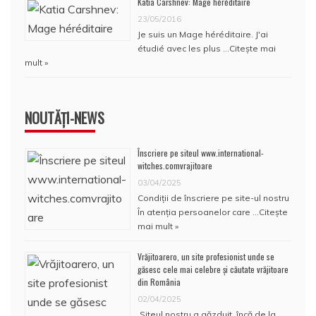
Katia Carshnev: Mage héréditaire
23/05/2016
Je suis un Mage héréditaire. J'ai
étudié avec les plus …
Citește mai
mult »
NOUTĂȚI-NEWS
Înscriere pe siteul www.international-
witches.comvrajitoare
03/04/2025
Condiţii de înscriere pe site-ul nostru
În atenţia persoanelor care …
Citește
mai mult »
Vrăjitoarero, un site profesionist unde se
găsesc cele mai celebre și căutate vrăjitoare
din România
02/04/2025
Siteul nostru a găzduit, încă de la