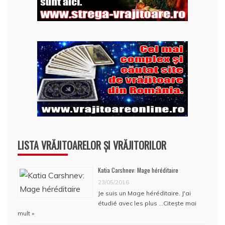
LISTA VRĂJITOARELOR ȘI VRĂJITORILOR
Katia Carshnev: Mage héréditaire
23/05/2016
Je suis un Mage héréditaire. J'ai
étudié avec les plus …
Citește mai
mult »