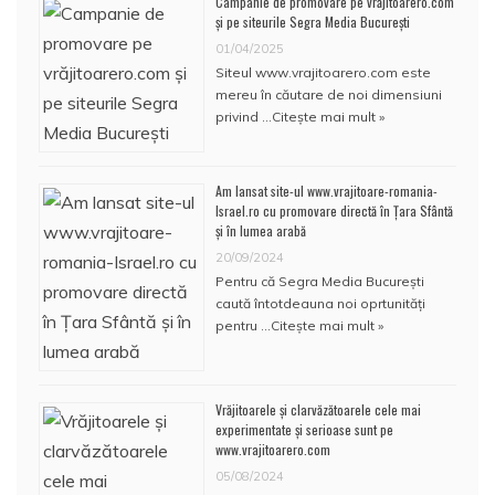
Campanie de promovare pe vrăjitoarero.com
și pe siteurile Segra Media București
01/04/2025
Siteul www.vrajitoarero.com este
mereu în căutare de noi dimensiuni
privind …
Citește mai mult »
Am lansat site-ul www.vrajitoare-romania-
Israel.ro cu promovare directă în Țara Sfântă
și în lumea arabă
20/09/2024
Pentru că Segra Media București
caută întotdeauna noi oprtunități
pentru …
Citește mai mult »
Vrăjitoarele și clarvăzătoarele cele mai
experimentate și serioase sunt pe
www.vrajitoarero.com
05/08/2024