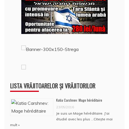
LISTA VRĂJITOARELOR ȘI VRĂJITORILOR
Katia Carshnev: Mage héréditaire
23/05/2016
Je suis un Mage héréditaire. J'ai
étudié avec les plus …
Citește mai
mult »