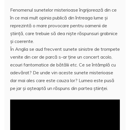
Fenomenul sunetelor misterioase îngrijorează din ce
în ce mai mult opinia publică din întreaga lume şi
reprezintă o mare provocare pentru oamenii de
ştiinţă, care trebuie să dea nişte răspunsuri grabnice
şi coerente.
În Anglia se aud frecvent sunete sinistre de trompete
venite din cer de parcă s-ar ţine un concert acolo,
ecouri fantomatice de bătălii etc. Ce se întâmplă cu
adevărat? De unde vin aceste sunete misterioase
dar mai ales care este cauza lor? Lumea este pusă
pe jar şi aşteaptă un răspuns din partea ştiinţei.