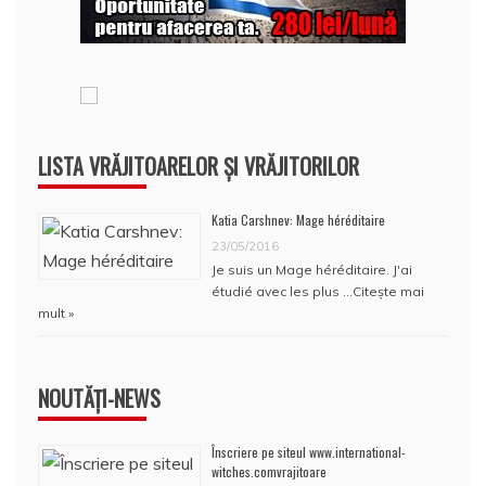
LISTA VRĂJITOARELOR ȘI VRĂJITORILOR
Katia Carshnev: Mage héréditaire
23/05/2016
Je suis un Mage héréditaire. J'ai
étudié avec les plus …
Citește mai
mult »
NOUTĂȚI-NEWS
Înscriere pe siteul www.international-
witches.comvrajitoare