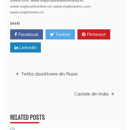
online.com
,
www.vrajitoareledinromania.ro
,
o
p
a
www.vrajitoareonline.ro/
,
www.vrajitoarero.com
,
o
p
z
www.vrajitoarero.ro
k
ă
SHARE
Facebook
Twitter
Pinterest
Linkedin
Navigare
Fetiţa zburătoare din Rusia
în
Castele din India
articole
RELATED POSTS