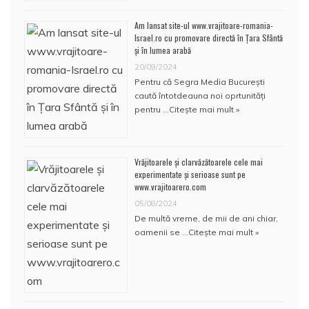
Am lansat site-ul www.vrajitoare-romania-
Israel.ro cu promovare directă în Țara Sfântă
și în lumea arabă
20/09/2024
Pentru că Segra Media București
caută întotdeauna noi oprtunități
pentru …
Citește mai mult »
Vrăjitoarele și clarvăzătoarele cele mai
experimentate și serioase sunt pe
www.vrajitoarero.com
05/08/2024
De multă vreme, de mii de ani chiar,
oamenii se …
Citește mai mult »