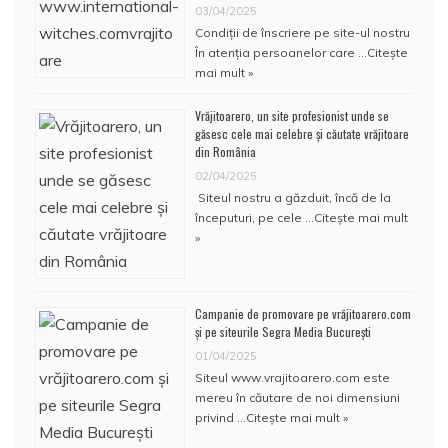
03/04/2025
Condiţii de înscriere pe site-ul nostru
În atenţia persoanelor care …
Citește
mai mult »
Vrăjitoarero, un site profesionist unde se
găsesc cele mai celebre și căutate vrăjitoare
din România
02/04/2025
Siteul nostru a găzduit, încă de la
începuturi, pe cele …
Citește mai mult
»
Campanie de promovare pe vrăjitoarero.com
și pe siteurile Segra Media București
01/04/2025
Siteul www.vrajitoarero.com este
mereu în căutare de noi dimensiuni
privind …
Citește mai mult »