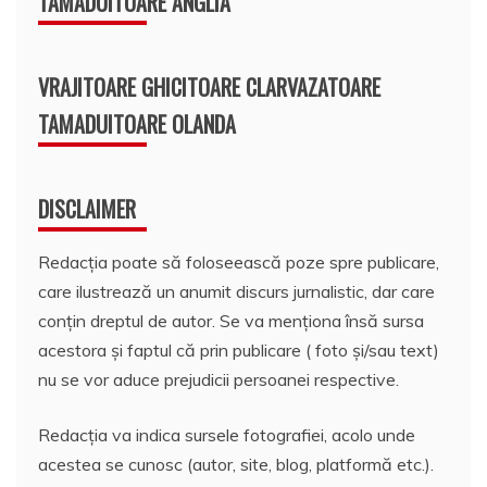
TAMADUITOARE ANGLIA
VRAJITOARE GHICITOARE CLARVAZATOARE
TAMADUITOARE OLANDA
DISCLAIMER
Redacția poate să foloseească poze spre publicare,
care ilustrează un anumit discurs jurnalistic, dar care
conțin dreptul de autor. Se va menționa însă sursa
acestora și faptul că prin publicare ( foto și/sau text)
nu se vor aduce prejudicii persoanei respective.
Redacția va indica sursele fotografiei, acolo unde
acestea se cunosc (autor, site, blog, platformă etc.).