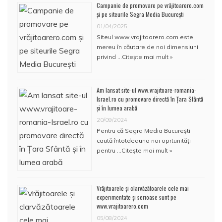
Campanie de promovare pe vrăjitoarero.com
și pe siteurile Segra Media București
01/04/2025
Siteul www.vrajitoarero.com este
mereu în căutare de noi dimensiuni
privind …
Citește mai mult »
Am lansat site-ul www.vrajitoare-romania-
Israel.ro cu promovare directă în Țara Sfântă
și în lumea arabă
20/09/2024
Pentru că Segra Media București
caută întotdeauna noi oprtunități
pentru …
Citește mai mult »
Vrăjitoarele și clarvăzătoarele cele mai
experimentate și serioase sunt pe
www.vrajitoarero.com
05/08/2024