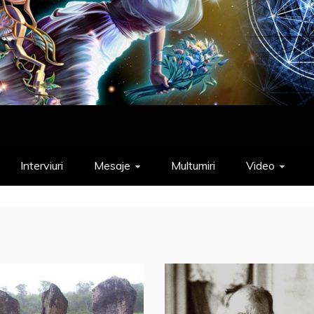
Interviuri
Mesaje
Multumiri
Video