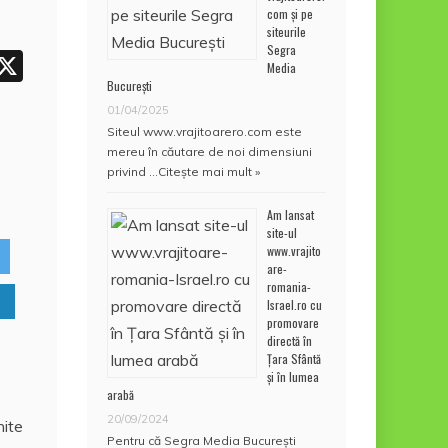
p
com și pe
p
siteurile
Segra
W
X
Media
București
h
01/04/2025
t
Siteul www.vrajitoarero.com este
mereu în căutare de noi dimensiuni
privind …
Citește mai mult »
A
Am lansat
p
site-ul
p
www.vrajito
are-
romania-
Israel.ro cu
promovare
directă în
Țara Sfântă
și în lumea
arabă
20/09/2024
Pentru că Segra Media București