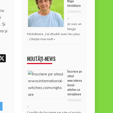
Mage
héréditaire
tru
A
23/05/201
i
6
p
 Şi
Je suis un
p
Mage
ea şi
héréditaire. J'ai étudié avec les plus
…
Citește mai mult »
,
W
X
NOUTĂȚI-NEWS
h
Înscriere pe
t
siteul
www.interna
tional-
A
witches.co
mvrajitoare
p
03/04/202
p
5
Condiţii de înscriere pe site-ul nostru