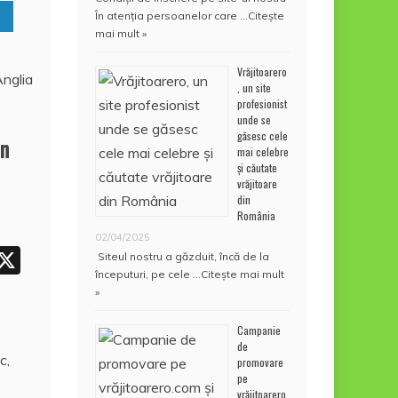
În atenţia persoanelor care …
Citește
mai mult »
Vrăjitoarero
, un site
profesionist
unde se
găsesc cele
in
mai celebre
și căutate
vrăjitoare
din
România
02/04/2025
W
X
Siteul nostru a găzduit, încă de la
începuturi, pe cele …
Citește mai mult
h
»
t
Campanie
de
c,
promovare
A
pe
vrăjitoarero.