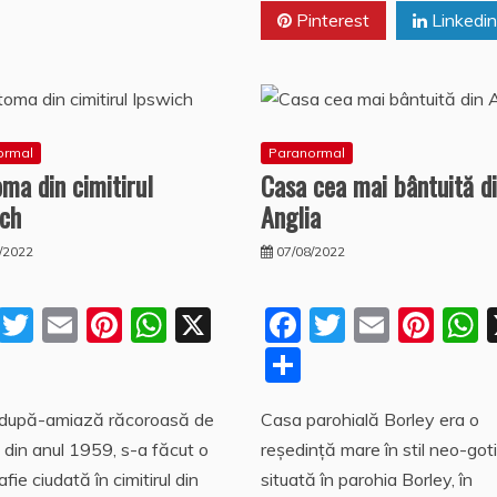
k
z
Pinterest
Linkedin
ă
ormal
Paranormal
ma din cimitirul
Casa cea mai bântuită d
ich
Anglia
/2022
07/08/2022
F
T
E
Pi
W
X
F
T
E
Pi
a
w
m
nt
h
a
w
m
nt
P
P
c
itt
ai
er
at
c
itt
ai
er
a
a
a
o după-amiază răcoroasă de
Casa parohială Borley era o
e
er
l
e
s
e
er
l
e
s
rt
rt
 din anul 1959, s-a făcut o
reședință mare în stil neo-goti
b
st
A
b
st
aj
aj
fie ciudată în cimitirul din
situată în parohia Borley, în