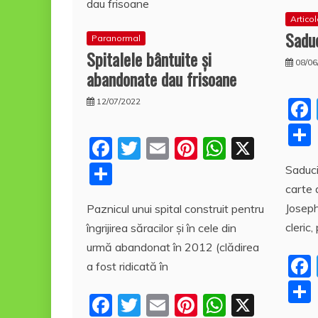
Artico
Sadu
Paranormal
Spitalele bântuite şi
08/06
abandonate dau frisoane
12/07/2022
F
T
E
Pi
W
X
a
w
m
nt
h
P
Saduc
c
itt
ai
er
at
carte 
a
Joseph 
Paznicul unui spital construit pentru
e
er
l
e
s
rt
cleric
îngrijirea săracilor şi în cele din
b
st
A
aj
urmă abandonat în 2012 (clădirea
o
p
e
a fost ridicată în
o
p
a
F
T
E
Pi
W
X
k
z