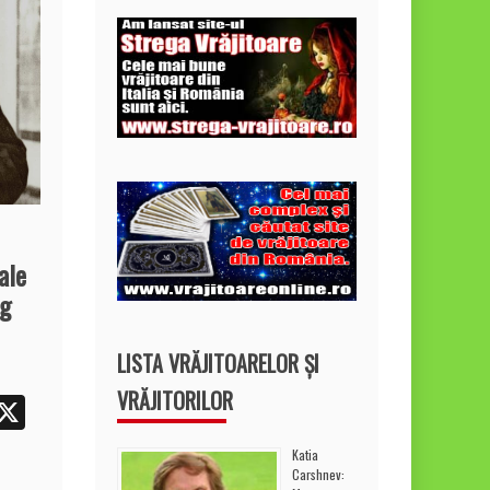
ale
rg
LISTA VRĂJITOARELOR ȘI
VRĂJITORILOR
W
X
h
Katia
t
Carshnev: