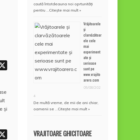
caută întotdeauna noi oprtunități
pentru …
Citește mai mult »
Vrăjitoarele
și
clarvăzătoar
ele cele
mai
experiment
ate și
W
X
serioase
sunt pe
h
www.vrajito
arero.com
t
05/08/202
ase
4
ult
A
De multă vreme, de mii de ani chiar,
e şi
oamenii se …
Citește mai mult »
p
p
W
X
VRAJITOARE GHICITOARE