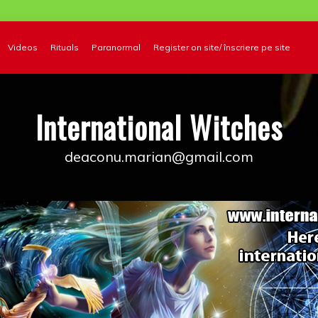
Videos
Rituals
Paranormal
Register on site/ înscriere pe site
International Witches
deaconu.marian@gmail.com