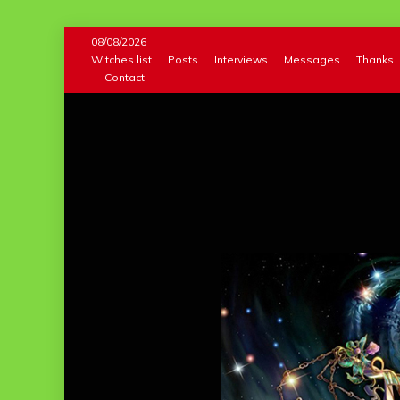
Skip
08/08/2026
to
Witches list
Posts
Interviews
Messages
Thanks
Contact
content