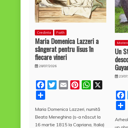
Credinta
Faith
Maria Domenica Lazzeri a
Mister
sângerat pentru Iisus în
Un S
fiecare vineri
desco
Guya
28/07/2026
23/07
F
T
E
Pi
W
X
a
w
m
nt
h
P
c
itt
ai
er
at
a
Maria Domenica Lazzeri, numită
e
er
l
e
s
rt
Beata Meneghina (s-a născut la
b
st
A
Arheol
aj
16 martie 1815 la Capriana, Italia)
un obs