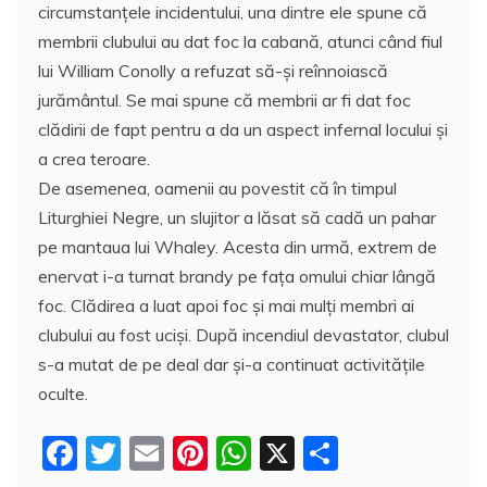
circumstanțele incidentului, una dintre ele spune că
membrii clubului au dat foc la cabană, atunci când fiul
lui William Conolly a refuzat să-şi reînnoiască
jurământul. Se mai spune că membrii ar fi dat foc
clădirii de fapt pentru a da un aspect infernal locului şi
a crea teroare.
De asemenea, oamenii au povestit că în timpul
Liturghiei Negre, un slujitor a lăsat să cadă un pahar
pe mantaua lui Whaley. Acesta din urmă, extrem de
enervat i-a turnat brandy pe faţa omului chiar lângă
foc. Clădirea a luat apoi foc și mai mulți membri ai
clubului au fost ucişi. După incendiul devastator, clubul
s-a mutat de pe deal dar şi-a continuat activităţile
oculte.
F
T
E
Pi
W
X
P