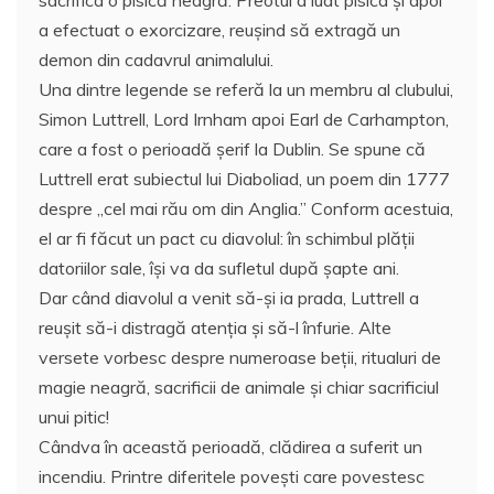
sacrifica o pisică neagră. Preotul a luat pisica și apoi
a efectuat o exorcizare, reușind să extragă un
demon din cadavrul animalului.
Una dintre legende se referă la un membru al clubului,
Simon Luttrell, Lord Irnham apoi Earl de Carhampton,
care a fost o perioadă şerif la Dublin. Se spune că
Luttrell erat subiectul lui Diaboliad, un poem din 1777
despre „cel mai rău om din Anglia.” Conform acestuia,
el ar fi făcut un pact cu diavolul: în schimbul plății
datoriilor sale, îşi va da sufletul după șapte ani.
Dar când diavolul a venit să-şi ia prada, Luttrell a
reușit să-i distragă atenția și să-l înfurie. Alte
versete vorbesc despre numeroase beţii, ritualuri de
magie neagră, sacrificii de animale și chiar sacrificiul
unui pitic!
Cândva în această perioadă, clădirea a suferit un
incendiu. Printre diferitele povești care povestesc