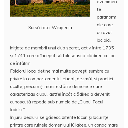
evenimen
te
paranorm
ale care
Sursă foto: Wikipedia
au avut
loc aici,
iniţiate de membrii unui club secret, activ între 1735
și 1741 care a început să folosească clădirea ca loc
de întâlniri.
Folclorul local deţine mai multe poveşti sumbre cu
privire la comportamentul ciudat, dezmăț și practici
oculte, precum şi manifestările demonice care
caracterizau clubul, astfel încât clădirea a devenit
cunoscută repede sub numele de „Clubul Focul
Iadului.”
În jurul dealului se găsesc diferite locuri şi locuinţe,
printre care ruinele domeniului Killakee, un conac mare