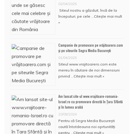
02/04/2025
Siteul nostru a găzduit, încă de la
începuturi, pe cele …
Citește mai mult
»
Campanie de promovare pe vrăjitoarero.com
și pe siteurile Segra Media București
01/04/2025
Siteul www.vrajitoarero.com este
mereu în căutare de noi dimensiuni
privind …
Citește mai mult »
Am lansat site-ul www.vrajitoare-romania-
Israel.ro cu promovare directă în Țara Sfântă
și în lumea arabă
20/09/2024
Pentru că Segra Media București
caută întotdeauna noi oprtunități
pentru …
Citește mai mult »