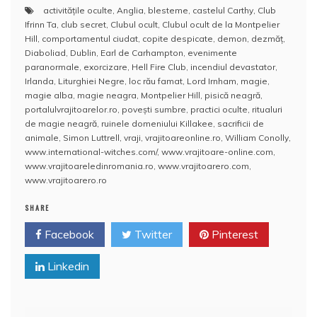
a
w
m
nt
h
a
activităţile oculte
,
Anglia
,
blesteme
,
castelul Carthy
,
Club
c
itt
ai
er
at
rt
Ifrinn Ta
,
club secret
,
Clubul ocult
,
Clubul ocult de la Montpelier
e
er
l
e
s
aj
Hill
,
comportamentul ciudat
,
copite despicate
,
demon
,
dezmăț
,
Diaboliad
,
Dublin
,
Earl de Carhampton
,
evenimente
b
st
A
e
paranormale
,
exorcizare
,
Hell Fire Club
,
incendiul devastator
,
Irlanda
,
Liturghiei Negre
,
loc rău famat
,
Lord Irnham
,
magie
,
o
p
a
magie alba
,
magie neagra
,
Montpelier Hill
,
pisică neagră
,
o
p
z
portalulvrajitoarelor.ro
,
poveşti sumbre
,
practici oculte
,
ritualuri
de magie neagră
,
ruinele domeniului Killakee
,
sacrificii de
k
ă
animale
,
Simon Luttrell
,
vraji
,
vrajitoareonline.ro
,
William Conolly
,
www.international-witches.com/
,
www.vrajitoare-online.com
,
www.vrajitoareledinromania.ro
,
www.vrajitoarero.com
,
www.vrajitoarero.ro
SHARE
Facebook
Twitter
Pinterest
Linkedin