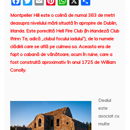
F
T
E
Pi
W
X
P
a
w
m
nt
h
a
Montpelier Hill este o colină de numai 383 de metri
c
itt
ai
er
at
rt
deasupra nivelului mării situată în apropire de Dublin,
e
er
l
e
s
aj
Irlanda. Este poreclită Hell Fire Club (în irlandeză Club
b
st
A
e
Ifrinn Ta, adică „clubul focului iadului”), de la numele
o
p
a
clădirii care se află pe culmea sa. Aceasta era de
o
p
z
fapt o cabană de vânătoare, acum în ruine, care a
fost construită aproximativ în anul 1725 de William
k
ă
Conolly.
Dealul
este
asociat cu
multe