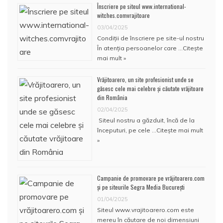
Înscriere pe siteul www.international-
witches.comvrajitoare
03/04/2025
Condiţii de înscriere pe site-ul nostru
În atenţia persoanelor care …
Citește
mai mult »
Vrăjitoarero, un site profesionist unde se
găsesc cele mai celebre și căutate vrăjitoare
din România
02/04/2025
Siteul nostru a găzduit, încă de la
începuturi, pe cele …
Citește mai mult
»
Campanie de promovare pe vrăjitoarero.com
și pe siteurile Segra Media București
01/04/2025
Siteul www.vrajitoarero.com este
mereu în căutare de noi dimensiuni