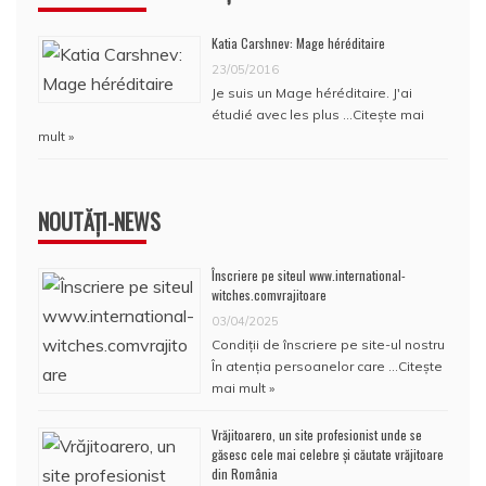
Katia Carshnev: Mage héréditaire
23/05/2016
Je suis un Mage héréditaire. J'ai
étudié avec les plus …
Citește mai
mult »
NOUTĂȚI-NEWS
Înscriere pe siteul www.international-
witches.comvrajitoare
03/04/2025
Condiţii de înscriere pe site-ul nostru
În atenţia persoanelor care …
Citește
mai mult »
Vrăjitoarero, un site profesionist unde se
găsesc cele mai celebre și căutate vrăjitoare
din România