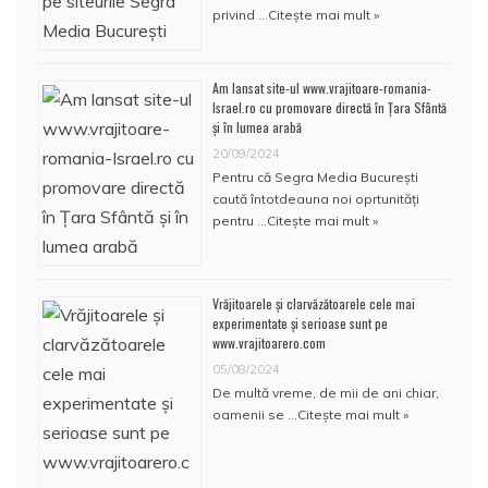
privind …
Citește mai mult »
Am lansat site-ul www.vrajitoare-romania-
Israel.ro cu promovare directă în Țara Sfântă
și în lumea arabă
20/09/2024
Pentru că Segra Media București
caută întotdeauna noi oprtunități
pentru …
Citește mai mult »
Vrăjitoarele și clarvăzătoarele cele mai
experimentate și serioase sunt pe
www.vrajitoarero.com
05/08/2024
De multă vreme, de mii de ani chiar,
oamenii se …
Citește mai mult »