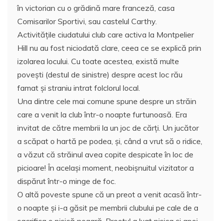
în victorian cu o grădină mare franceză, casa
Comisarilor Sportivi, sau castelul Carthy.
Activitățile ciudatului club care activa la Montpelier
Hill nu au fost niciodată clare, ceea ce se explică prin
izolarea locului. Cu toate acestea, există multe
povești (destul de sinistre) despre acest loc rău
famat şi straniu intrat folclorul local.
Una dintre cele mai comune spune despre un străin
care a venit la club într-o noapte furtunoasă. Era
invitat de către membrii la un joc de cărți. Un jucător
a scăpat o hartă pe podea, și, când a vrut să o ridice,
a văzut că străinul avea copite despicate în loc de
picioare! În acelaşi moment, neobişnuitul vizitator a
dispărut într-o minge de foc.
O altă poveste spune că un preot a venit acasă într-
o noapte și i-a găsit pe membrii clubului pe cale de a