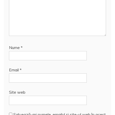
Nume
*
Email
*
Site web
Salvează-mi numele, emailul și site-ul web în acest