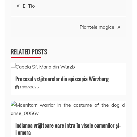
Navigare
El Tio
în
Plantele magice
articole
RELATED POSTS
Procesul vrăjitoarelor din episcopia Würzburg
10/07/2025
Indianca vrăjitoare care intra în visele oamenilor şi-
i omora