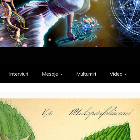
Interviuri
Mesaje
Multumiri
Video