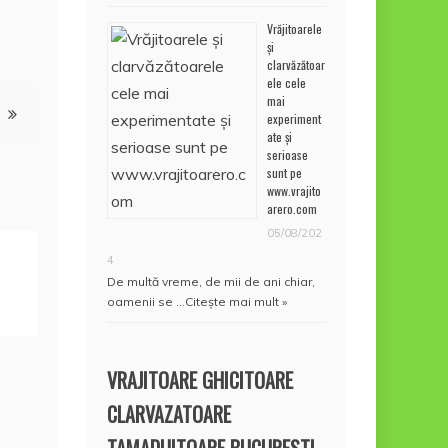
Vrăjitoarele
și
clarvăzătoar
ele cele
mai
experiment
ate și
serioase
sunt pe
www.vrajito
arero.com
05/08/202
4
De multă vreme, de mii de ani chiar,
oamenii se …
Citește mai mult »
VRAJITOARE GHICITOARE
CLARVAZATOARE
TAMADUITOARE BUCURESTI