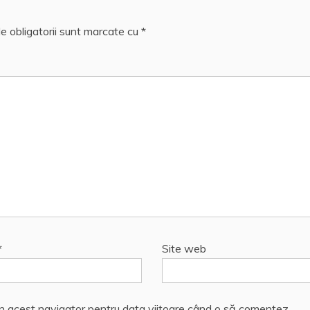
e obligatorii sunt marcate cu
*
*
Site web
în acest navigator pentru data viitoare când o să comentez.