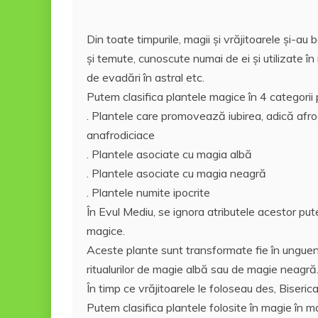
k
ă
Din toate timpurile, magii și vrăjitoarele şi-au 
şi temute, cunoscute numai de ei şi utilizate în
de evadări în astral etc.
Putem clasifica plantele magice în 4 categorii p
. Plantele care promovează iubirea, adică afr
anafrodiciace
. Plantele asociate cu magia albă
. Plantele asociate cu magia neagră
. Plantele numite ipocrite
În Evul Mediu, se ignora atributele acestor puter
magice.
Aceste plante sunt transformate fie în unguente,
ritualurilor de magie albă sau de magie neagră.
În timp ce vrăjitoarele le foloseau des, Biseric
Putem clasifica plantele folosite în magie în ma