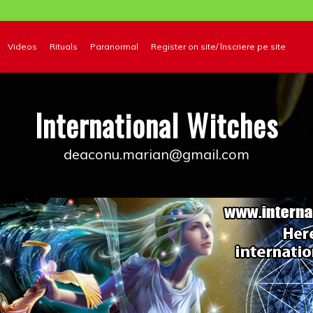
Videos
Rituals
Paranormal
Register on site/ înscriere pe site
International Witches
deaconu.marian@gmail.com