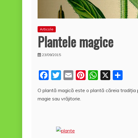
Articole
Plantele magice
23/09/2015
F
T
E
Pi
W
X
P
a
w
m
nt
h
a
O plantă magică este o plantă căreia tradiția p
c
itt
ai
er
at
rt
magie sau vrăjitorie.
e
er
l
e
s
aj
b
st
A
e
o
p
a
o
p
z