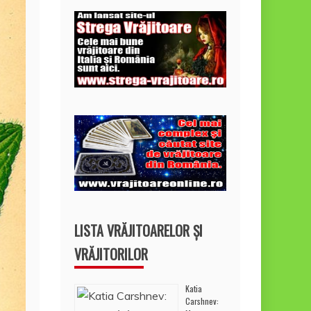
LISTA VRĂJITOARELOR ȘI
VRĂJITORILOR
Katia
Carshnev: