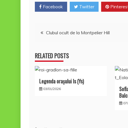
k
ă
Facebook
Twitter
Pinteres
Navigare
Clubul ocult de la Montpelier Hill
în
RELATED POSTS
articole
Legenda oraşului Is (Ys)
Sofi
03/01/2026
Balc
07