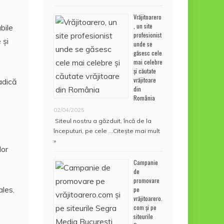
Vrăjitoarero
, un site
bile
profesionist
 și
unde se
găsesc cele
mai celebre
și căutate
vrăjitoare
adică
din
România
02/04/2025
Siteul nostru a găzduit, încă de la
începuturi, pe cele …
Citește mai mult
»
lor
Campanie
de
promovare
ales.
pe
vrăjitoarero.
com și pe
siteurile