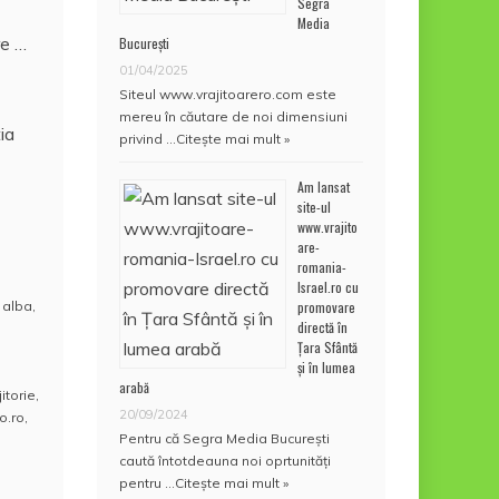
Segra
Media
re …
București
01/04/2025
Siteul www.vrajitoarero.com este
mereu în căutare de noi dimensiuni
ia
privind …
Citește mai mult »
Am lansat
site-ul
www.vrajito
are-
romania-
Israel.ro cu
promovare
 alba
,
directă în
Țara Sfântă
și în lumea
arabă
jitorie
,
20/09/2024
o.ro
,
Pentru că Segra Media București
caută întotdeauna noi oprtunități
pentru …
Citește mai mult »