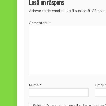
Lasă un răspuns
Adresa ta de email nu va fi publicată.
Câmpuril
Comentariu
*
Nume
*
Email
Salvează-mi numele, emailul și site-ul web 