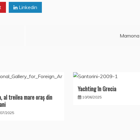
t
Linkedin
Mamona
Yachting în Grecia
a, al treilea mare oraş din
10/06/2025
ani
/07/2025