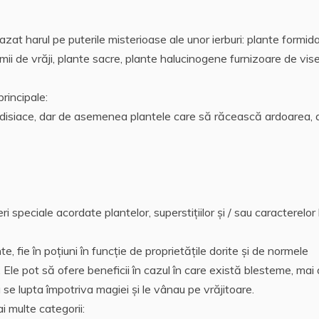
bazat harul pe puterile misterioase ale unor ierburi: plante formida
 mii de vrăji, plante sacre, plante halucinogene furnizoare de vise
rincipale:
odisiace, dar de asemenea plantele care să răcească ardoarea, 
i speciale acordate plantelor, superstițiilor și / sau caracterelor 
 fie în poţiuni în funcție de proprietățile dorite și de normele
 Ele pot să ofere beneficii în cazul în care există blesteme, mai 
a se lupta împotriva magiei şi le vânau pe vrăjitoare.
i multe categorii: