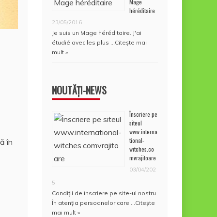
Mage
héréditaire
23/05/2016
Je suis un Mage héréditaire. J'ai
étudié avec les plus …
Citește mai
mult »
NOUTĂȚI-NEWS
Înscriere pe
siteul
www.interna
tional-
ă în
witches.co
mvrajitoare
03/04/202
5
Condiţii de înscriere pe site-ul nostru
În atenţia persoanelor care …
Citește
mai mult »