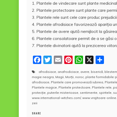
1. Plantele de vindecare sunt plante medicinal
2. Plantele protectoare sunt plante care permi
3. Plantele rele sunt cele care produc prejudicii
4. Plantele afrodisiace favorizează apariția unor s
5. Plantele de avere ajută nemijlocit la găsire
6. Plantele consolatoare permit de a se găsi o
7. Plantele divinatorii ajută la prezicerea viitoru
F
T
E
Pi
W
X
P
a
w
m
nt
h
a
afrodisiace
,
anafrodiciace
,
avere
,
biserică
,
bleste
c
itt
ai
er
at
rt
magie neagra
,
Magii
,
Morții
,
noroc
,
plante formidabile ş
e
er
l
e
s
aj
afrodisiace
,
Plantele care promovează iubirea
,
Plantel
Plantele magice
,
Plantele protectoare
,
Plantele rele
,
po
b
st
A
e
protecție
,
puterile misterioase
,
sentimente
,
spiritele
,
su
www.international-witches.com/
,
www.vrajitoare-online
o
p
a
zeii
o
p
z
SHARE