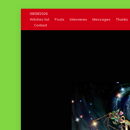
Skip
08/08/2026
to
Witches list
Posts
Interviews
Messages
Thanks
Contact
content