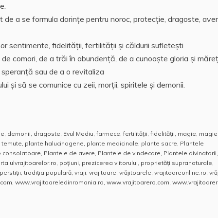
e.
t de a se formula dorințe pentru noroc, protecție, dragoste, ave
entimente, fidelităţii, fertilităţii și căldurii sufleteşti
a de comori, de a trăi în abundență, de a cunoaşte gloria și măreț
 speranță sau de a o revitaliza
lui și să se comunice cu zeii, morții, spiritele și demonii.
me
,
demonii
,
dragoste
,
Evul Mediu
,
farmece
,
fertilităţii
,
fidelităţii
,
magie
,
magie
i temute
,
plante halucinogene
,
plante medicinale
,
plante sacre
,
Plantele
e consolatoare
,
Plantele de avere
,
Plantele de vindecare
,
Plantele divinatorii
,
rtalulvrajitoarelor.ro
,
poţiuni
,
prezicerea viitorului
,
proprietăți supranaturale
,
perstiții
,
tradiția populară
,
vraji
,
vrajitoare
,
vrăjitoarele
,
vrajitoareonline.ro
,
vră
.com
,
www.vrajitoareledinromania.ro
,
www.vrajitoarero.com
,
www.vrajitoarer