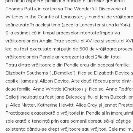
prin două aspecte: publicația oficială a lucrărilor grefierului,
Thomas Potts, în cartea sa The Wonderfull Discoverie of
Witches in the Countie of Lancaster, şi numărul de vrăjitoar
spânzurate în acelaşi timp (zece la Lancaster și una la York).
S-a estimat că în timpul proceselor intentate împotriva
vrăjitoarelor din Anglia, între secolul al XV-lea și secolul al XVI
lea, au fost executate mai puțin de 500 de vrăjitoare: proces
vrăjitoarelor din Pendle ar reprezenta deci 2% din total.
Patru dintre vrăjitoarele din Pendle erau din aceeași familie:
Elizabeth Southerns ( „Demdike”), fiica sa Elizabeth Device ș
copii ei James și Alizon Device. Alte două făceau parte dintr
doua familie: Anne Whittle (Chattox) și fiica sa, Anne Redfer
Ceilalți inculpați au fost Jane Bulcock și fiul ei John Bulcock, 
şi Alice Nutter, Katherine Hewitt, Alice Gray şi Jennet Presto
Practicarea exacerbată a vrăjitoriei în Pendle şi în împrejurimi
sale arată o tendință prin care oamenii doreau să-și câștige
existența dându-se drept vrăjitoare sau vrăjitori. Cele mai m