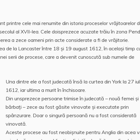
t printre cele mai renumite din istoria proceselor vrăjitoarelor d
secolul al XVII-lea. Cele doisprezece acuzate trăiu în zona Pend
derea a zece oameni prin acte considerate a fi de vrăjitorie.
tea de la Lancaster între 18 și 19 august 1612, în acelaşi timp c
l unei serii de procese, care a devenit cunoscută sub numele de
Una dintre ele a fost judecată însă la curtea din York la 27 iul
1612, iar ultima a murit în închisoare.
Din unsprezece persoane trimise în judecată – nouă femei și 
bărbați – zece au fost găsite vinovate și executate prin
spânzurare. Doar o singură persoană nu a fost considerată
vinovată.
Aceste procese au fost neobișnuite pentru Anglia din acea 