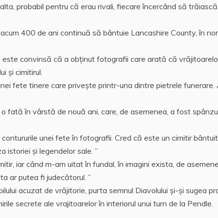
 alta, probabil pentru că erau rivali, fiecare încercând să trăiască
t acum 400 de ani continuă să bântuie Lancashire County, în no
 este convinsă că a obținut fotografii care arată că vrăjitoarelo
 şi cimitirul.
 fete tinere care priveşte printr-una dintre pietrele funerare.
, o fată în vârstă de nouă ani, care, de asemenea, a fost spânz
ntururile unei fete în fotografii. Cred că este un cimitir bântuit.
storiei și legendelor sale. ”
itir, iar când m-am uitat în fundal, în imagini exista, de asemen
a ar putea fi judecătorul. ”
lui acuzat de vrăjitorie, purta semnul Diavolului și-şi sugea pro
ile secrete ale vrajitoarelor în interiorul unui turn de la Pendle.