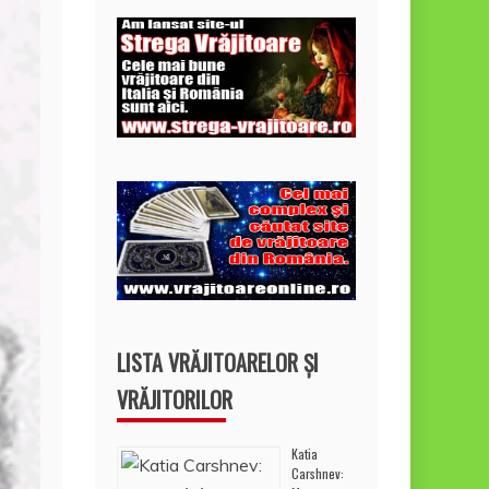
LISTA VRĂJITOARELOR ȘI
VRĂJITORILOR
Katia
Carshnev: