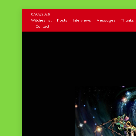
Skip
07/08/2026
to
Witches list
Posts
Interviews
Messages
Thanks
Contact
content