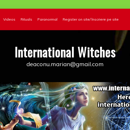
Videos
Rituals
Paranormal
Register on site/ înscriere pe site
International Witches
deaconu.marian@gmail.com