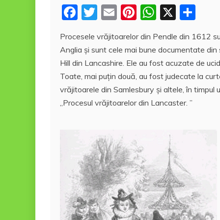
F
T
E
Pi
W
X
P
a
w
m
nt
h
a
Procesele vrăjitoarelor din Pendle din 1612 sun
c
itt
ai
er
at
rt
Anglia și sunt cele mai bune documentate din 
e
er
l
e
s
aj
Hill din Lancashire. Ele au fost acuzate de uci
b
st
A
e
Toate, mai puţin două, au fost judecate la cur
o
p
a
vrăjitoarele din Samlesbury și altele, în timpu
o
p
z
„Procesul vrăjitoarelor din Lancaster. ”
k
ă