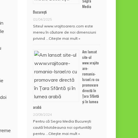
Segra
Media
București
01/04/2025
in
Siteul www.vrajitoarero.com este
le
mereu în căutare de noi dimensiuni
privind …
Citește mai mult »
u
Am lansat
site-ul
www.vrajito
are-
romania-
Israel.ro cu
ie
promovare
directă în
Țara Sfântă
doi
și în lumea
arabă
20/09/2024
Pentru că Segra Media București
caută întotdeauna noi oprtunități
vreme
pentru …
Citește mai mult »