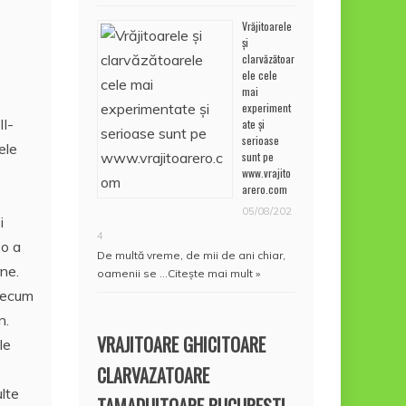
Vrăjitoarele
și
e
clarvăzătoar
ele cele
mai
experiment
II-
ate și
serioase
ele
sunt pe
www.vrajito
arero.com
05/08/202
i
4
-o a
De multă vreme, de mii de ani chiar,
ne.
oamenii se …
Citește mai mult »
precum
n.
VRAJITOARE GHICITOARE
le
CLARVAZATOARE
ulte
TAMADUITOARE BUCURESTI