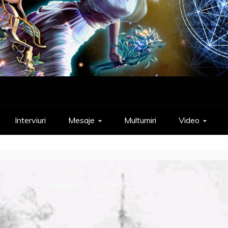
Interviuri
Mesaje
Multumiri
Video