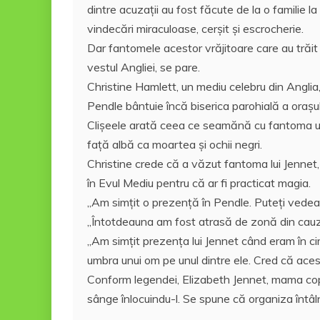
dintre acuzații au fost făcute de la o familie la
vindecări miraculoase, cerșit și escrocherie.
Dar fantomele acestor vrăjitoare care au trăi
vestul Angliei, se pare.
Christine Hamlett, un mediu celebru din Anglia,
Pendle bântuie încă biserica parohială a orașului
Clişeele arată ceea ce seamănă cu fantoma unei
față albă ca moartea și ochii negri.
Christine crede că a văzut fantoma lui Jennet
în Evul Mediu pentru că ar fi practicat magia.
„Am simțit o prezență în Pendle. Puteţi vedea co
„Întotdeauna am fost atrasă de zonă din cauza i
„Am simțit prezența lui Jennet când eram în cim
umbra unui om pe unul dintre ele. Cred că acest
Conform legendei, Elizabeth Jennet, mama copilu
sânge înlocuindu-l. Se spune că organiza întâlnir