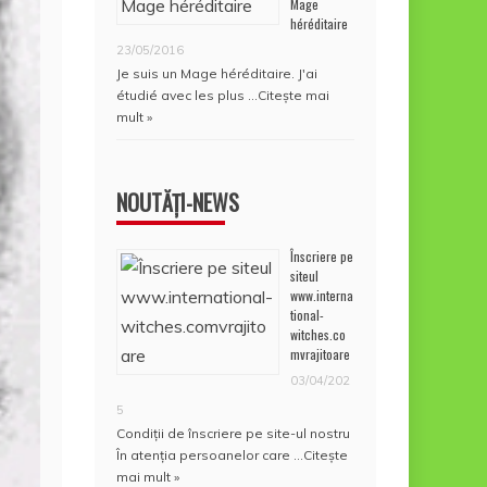
Mage
héréditaire
23/05/2016
Je suis un Mage héréditaire. J'ai
étudié avec les plus …
Citește mai
mult »
NOUTĂȚI-NEWS
Înscriere pe
siteul
www.interna
tional-
witches.co
mvrajitoare
03/04/202
5
Condiţii de înscriere pe site-ul nostru
În atenţia persoanelor care …
Citește
mai mult »