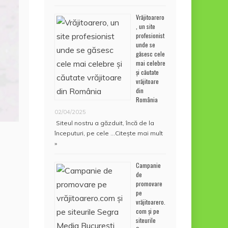
Vrăjitoarero
, un site
profesionist
unde se
găsesc cele
mai celebre
și căutate
vrăjitoare
din
România
02/04/2025
Siteul nostru a găzduit, încă de la
începuturi, pe cele …
Citește mai mult
»
Campanie
de
promovare
pe
vrăjitoarero.
com și pe
siteurile