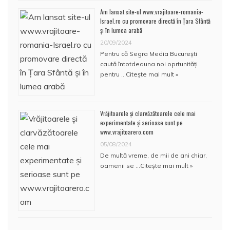
Am lansat site-ul www.vrajitoare-romania-
Israel.ro cu promovare directă în Țara Sfântă
și în lumea arabă
20/09/2024
Pentru că Segra Media București
caută întotdeauna noi oprtunități
pentru …
Citește mai mult »
Vrăjitoarele și clarvăzătoarele cele mai
experimentate și serioase sunt pe
www.vrajitoarero.com
05/08/2024
De multă vreme, de mii de ani chiar,
oamenii se …
Citește mai mult »