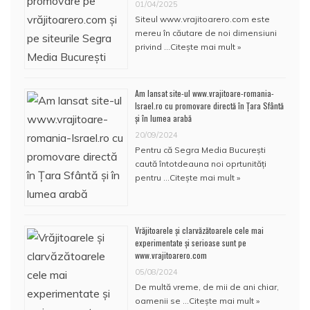
01/04/2025
Siteul www.vrajitoarero.com este
mereu în căutare de noi dimensiuni
privind …
Citește mai mult »
Am lansat site-ul www.vrajitoare-romania-
Israel.ro cu promovare directă în Țara Sfântă
și în lumea arabă
20/09/2024
Pentru că Segra Media București
caută întotdeauna noi oprtunități
pentru …
Citește mai mult »
Vrăjitoarele și clarvăzătoarele cele mai
experimentate și serioase sunt pe
www.vrajitoarero.com
05/08/2024
De multă vreme, de mii de ani chiar,
oamenii se …
Citește mai mult »