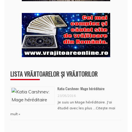
LISTA VRĂJITOARELOR ȘI VRĂJITORILOR
Katia Carshnev: Mage héréditaire
23/05/2016
Je suis un Mage héréditaire. J'ai
étudié avec les plus …
Citește mai
mult »