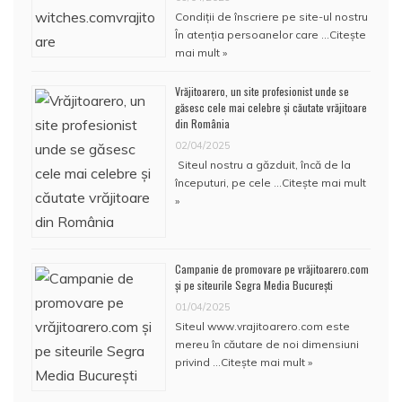
Condiţii de înscriere pe site-ul nostru
În atenţia persoanelor care …
Citește
mai mult »
Vrăjitoarero, un site profesionist unde se
găsesc cele mai celebre și căutate vrăjitoare
din România
02/04/2025
Siteul nostru a găzduit, încă de la
începuturi, pe cele …
Citește mai mult
»
Campanie de promovare pe vrăjitoarero.com
și pe siteurile Segra Media București
01/04/2025
Siteul www.vrajitoarero.com este
mereu în căutare de noi dimensiuni
privind …
Citește mai mult »