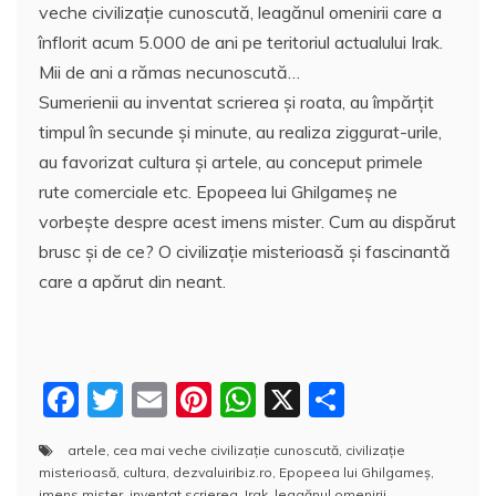
veche civilizaţie cunoscută, leagănul omenirii care a
înflorit acum 5.000 de ani pe teritoriul actualului Irak.
Mii de ani a rămas necunoscută…
Sumerienii au inventat scrierea şi roata, au împărţit
timpul în secunde şi minute, au realiza ziggurat-urile,
au favorizat cultura şi artele, au conceput primele
rute comerciale etc. Epopeea lui Ghilgameş ne
vorbeşte despre acest imens mister. Cum au dispărut
brusc şi de ce? O civilizaţie misterioasă şi fascinantă
care a apărut din neant.
F
T
E
Pi
W
X
P
a
w
m
nt
h
a
artele
,
cea mai veche civilizaţie cunoscută
,
civilizaţie
c
itt
ai
er
at
rt
misterioasă
,
cultura
,
dezvaluiribiz.ro
,
Epopeea lui Ghilgameş
,
imens mister
,
inventat scrierea
,
Irak
,
leagănul omenirii
,