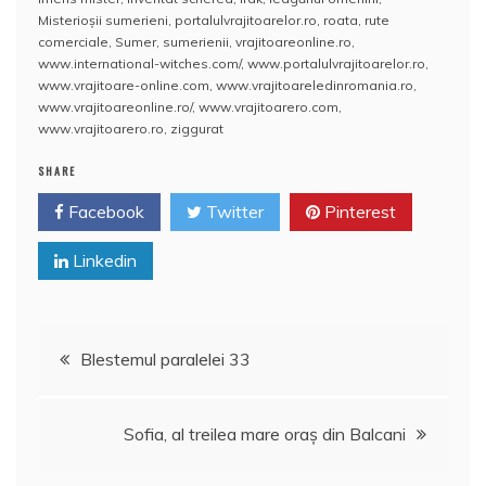
e
er
l
e
s
aj
Misterioşii sumerieni
,
portalulvrajitoarelor.ro
,
roata
,
rute
b
st
A
e
comerciale
,
Sumer
,
sumerienii
,
vrajitoareonline.ro
,
www.international-witches.com/
,
www.portalulvrajitoarelor.ro
,
o
p
a
www.vrajitoare-online.com
,
www.vrajitoareledinromania.ro
,
o
p
z
www.vrajitoareonline.ro/
,
www.vrajitoarero.com
,
www.vrajitoarero.ro
,
ziggurat
k
ă
SHARE
Facebook
Twitter
Pinterest
Linkedin
Navigare
Blestemul paralelei 33
în
Sofia, al treilea mare oraş din Balcani
articole