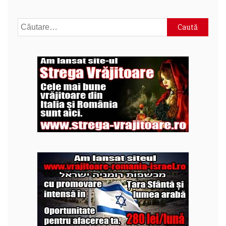
Caută
după: