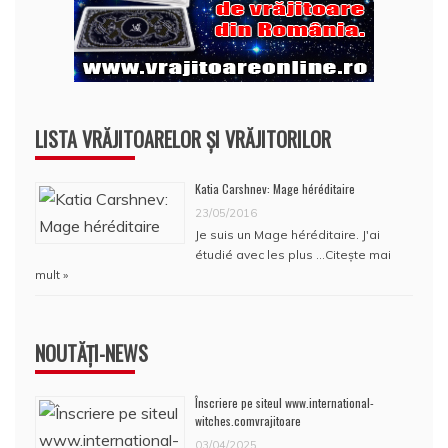
LISTA VRĂJITOARELOR ȘI VRĂJITORILOR
Katia Carshnev: Mage héréditaire
23/05/2016
Je suis un Mage héréditaire. J'ai
étudié avec les plus …
Citește mai
mult »
NOUTĂȚI-NEWS
Înscriere pe siteul www.international-
witches.comvrajitoare
03/04/2025