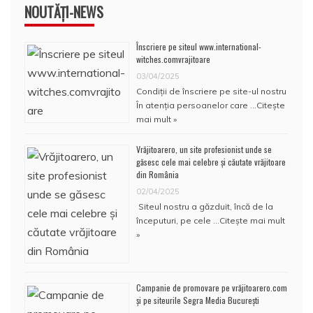
NOUTĂȚI-NEWS
Înscriere pe siteul www.international-
witches.comvrajitoare
03/04/2025
Condiţii de înscriere pe site-ul nostru
În atenţia persoanelor care …
Citește
mai mult »
Vrăjitoarero, un site profesionist unde se
găsesc cele mai celebre și căutate vrăjitoare
din România
02/04/2025
Siteul nostru a găzduit, încă de la
începuturi, pe cele …
Citește mai mult
»
Campanie de promovare pe vrăjitoarero.com
și pe siteurile Segra Media București