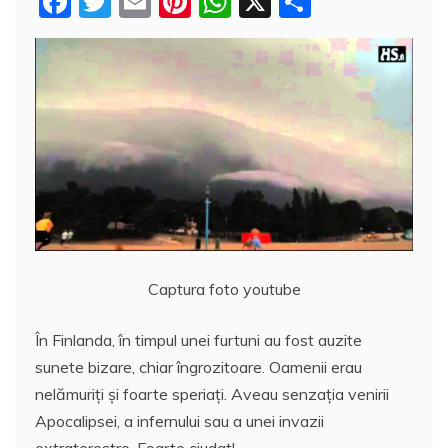
F
T
E
Pi
W
X
P
a
w
m
nt
h
a
c
itt
ai
er
at
rt
e
er
l
e
s
aj
b
st
A
e
o
p
a
o
p
z
k
ă
Captura foto youtube
În Finlanda, în timpul unei furtuni au fost auzite
sunete bizare, chiar îngrozitoare. Oamenii erau
nelămuriţi şi foarte speriaţi. Aveau senzaţia venirii
Apocalipsei, a infernului sau a unei invazii
extraterestre. Foarte ciudat!