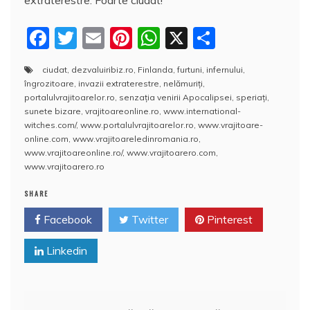
F
T
E
Pi
W
X
P
a
w
m
nt
h
a
ciudat
,
dezvaluiribiz.ro
,
Finlanda
,
furtuni
,
infernului
,
c
itt
ai
er
at
rt
îngrozitoare
,
invazii extraterestre
,
nelămuriţi
,
e
er
l
e
s
aj
portalulvrajitoarelor.ro
,
senzaţia venirii Apocalipsei
,
speriaţi
,
sunete bizare
,
vrajitoareonline.ro
,
www.international-
b
st
A
e
witches.com/
,
www.portalulvrajitoarelor.ro
,
www.vrajitoare-
online.com
,
www.vrajitoareledinromania.ro
,
o
p
a
www.vrajitoareonline.ro/
,
www.vrajitoarero.com
,
o
p
z
www.vrajitoarero.ro
k
ă
SHARE
Facebook
Twitter
Pinterest
Linkedin
Navigare