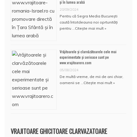
și în lumea arabă
20/09/2024
Pentru că Segra Media București
caută întotdeauna noi oprtunități
pentru …
Citește mai mult »
Vrăjitoarele și clarvăzătoarele cele mai
experimentate și serioase sunt pe
www.vrajitoarero.com
05/08/2024
De multă vreme, de mii de ani chiar,
oamenii se …
Citește mai mult »
VRAJITOARE GHICITOARE CLARVAZATOARE