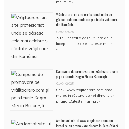
mai mult »
Vrăjitoarero, un site profesionist unde se
găsesc cele mai celebre și căutate vrăjitoare
din România
02/04/2025
Siteul nostru a găzduit, încă de la
începuturi, pe cele …
Citește mai mult
»
Campanie de promovare pe vrăjitoarero.com
și pe siteurile Segra Media București
01/04/2025
Siteul www.vrajitoarero.com este
mereu în căutare de noi dimensiuni
privind …
Citește mai mult »
Am lansat site-ul www.vrajitoare-romania-
Israel.ro cu promovare directă în Țara Sfântă