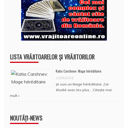
LISTA VRĂJITOARELOR ȘI VRĂJITORILOR
Katia Carshnev: Mage héréditaire
23/05/2016
Je suis un Mage héréditaire. J'ai
étudié avec les plus …
Citește mai
mult »
NOUTĂȚI-NEWS