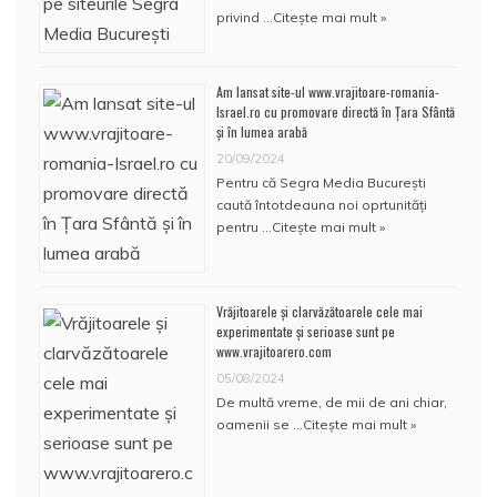
privind …
Citește mai mult »
Am lansat site-ul www.vrajitoare-romania-
Israel.ro cu promovare directă în Țara Sfântă
și în lumea arabă
20/09/2024
Pentru că Segra Media București
caută întotdeauna noi oprtunități
pentru …
Citește mai mult »
Vrăjitoarele și clarvăzătoarele cele mai
experimentate și serioase sunt pe
www.vrajitoarero.com
05/08/2024
De multă vreme, de mii de ani chiar,
oamenii se …
Citește mai mult »