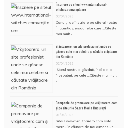
Înscriere pe siteul www.international-
witches.comvrajitoare
03/04/2025
Condiţii de înscriere pe site-ul nostru
În atenţia persoanelor care …
Citește
mai mult »
Vrăjitoarero, un site profesionist unde se
găsesc cele mai celebre și căutate vrăjitoare
din România
02/04/2025
Siteul nostru a găzduit, încă de la
începuturi, pe cele …
Citește mai mult
»
Campanie de promovare pe vrăjitoarero.com
și pe siteurile Segra Media București
01/04/2025
Siteul www.vrajitoarero.com este
mereu în căutare de noi dimensiuni