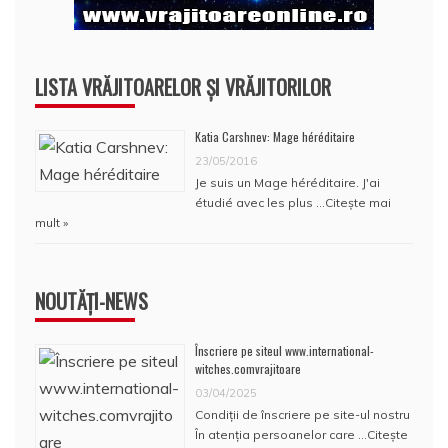
LISTA VRĂJITOARELOR ȘI VRĂJITORILOR
Katia Carshnev: Mage héréditaire
23/05/2016
Je suis un Mage héréditaire. J'ai
étudié avec les plus …
Citește mai
mult »
NOUTĂȚI-NEWS
Înscriere pe siteul www.international-
witches.comvrajitoare
03/04/2025
Condiţii de înscriere pe site-ul nostru
În atenţia persoanelor care …
Citește