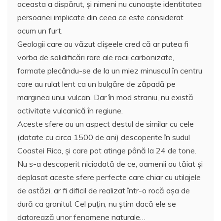
aceasta a dispărut, şi nimeni nu cunoaşte identitatea
persoanei implicate din ceea ce este considerat
acum un furt.
Geologii care au văzut clişeele cred că ar putea fi
vorba de solidificări rare ale rocii carbonizate,
formate plecându-se de la un miez minuscul în centru
care au rulat lent ca un bulgăre de zăpadă pe
marginea unui vulcan. Dar în mod straniu, nu există
activitate vulcanică în regiune.
Aceste sfere au un aspect destul de similar cu cele
(datate cu circa 1500 de ani) descoperite în sudul
Coastei Rica, şi care pot atinge până la 24 de tone.
Nu s-a descoperit niciodată de ce, oamenii au tăiat şi
deplasat aceste sfere perfecte care chiar cu utilajele
de astăzi, ar fi dificil de realizat într-o rocă aşa de
dură ca granitul. Cel puţin, nu ştim dacă ele se
datorează unor fenomene naturale…