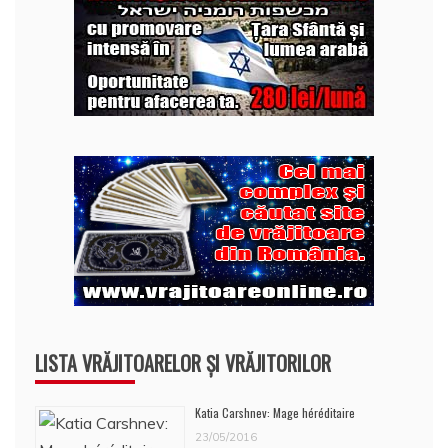
LISTA VRĂJITOARELOR ȘI VRĂJITORILOR
Katia Carshnev: Mage héréditaire
23/05/2016