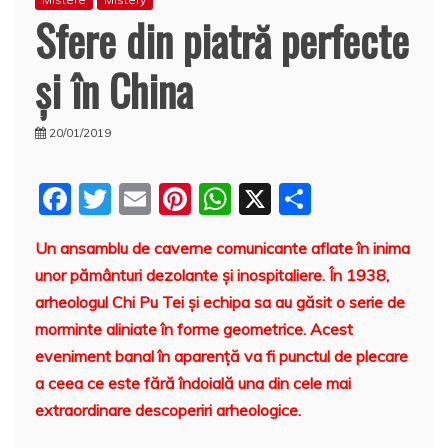
Sfere din piatră perfecte
şi în China
20/01/2019
F
T
E
Pi
W
X
P
a
w
m
nt
h
a
Un ansamblu de caverne comunicante aflate în inima
c
itt
ai
er
at
rt
unor pământuri dezolante şi inospitaliere. În 1938,
e
er
l
e
s
aj
arheologul Chi Pu Tei şi echipa sa au găsit o serie de
b
st
A
e
morminte aliniate în forme geometrice. Acest
o
p
a
eveniment banal în aparenţă va fi punctul de plecare
o
p
z
a ceea ce este fără îndoială una din cele mai
extraordinare descoperiri arheologice.
k
ă