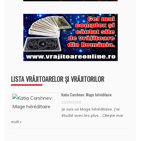
LISTA VRĂJITOARELOR ȘI VRĂJITORILOR
Katia Carshnev: Mage héréditaire
23/05/2016
Je suis un Mage héréditaire. J'ai
étudié avec les plus …
Citește mai
mult »