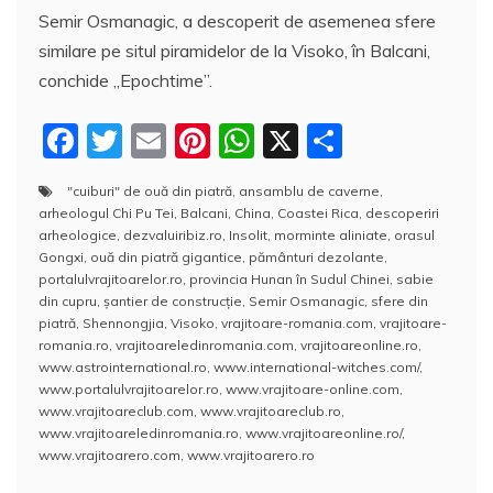
Semir Osmanagic, a descoperit de asemenea sfere
similare pe situl piramidelor de la Visoko, în Balcani,
conchide „Epochtime”.
F
T
E
Pi
W
X
P
a
w
m
nt
h
a
"cuiburi" de ouă din piatră
,
ansamblu de caverne
,
c
itt
ai
er
at
rt
arheologul Chi Pu Tei
,
Balcani
,
China
,
Coastei Rica
,
descoperiri
e
er
l
e
s
aj
arheologice
,
dezvaluiribiz.ro
,
Insolit
,
morminte aliniate
,
orasul
Gongxi
,
ouă din piatră gigantice
,
pământuri dezolante
,
b
st
A
e
portalulvrajitoarelor.ro
,
provincia Hunan în Sudul Chinei
,
sabie
din cupru
,
şantier de construcţie
,
Semir Osmanagic
,
sfere din
o
p
a
piatră
,
Shennongjia
,
Visoko
,
vrajitoare-romania.com
,
vrajitoare-
o
p
z
romania.ro
,
vrajitoareledinromania.com
,
vrajitoareonline.ro
,
www.astrointernational.ro
,
www.international-witches.com/
,
k
ă
www.portalulvrajitoarelor.ro
,
www.vrajitoare-online.com
,
www.vrajitoareclub.com
,
www.vrajitoareclub.ro
,
www.vrajitoareledinromania.ro
,
www.vrajitoareonline.ro/
,
www.vrajitoarero.com
,
www.vrajitoarero.ro