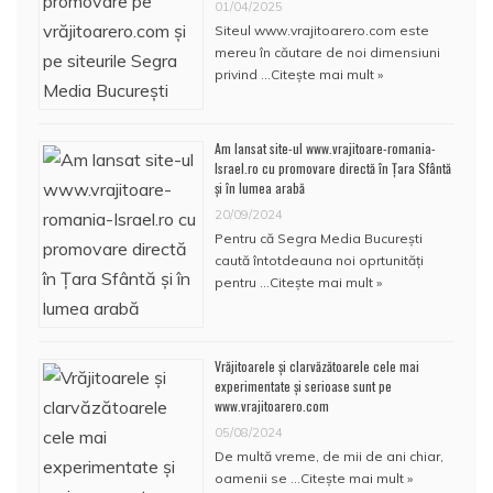
01/04/2025
Siteul www.vrajitoarero.com este
mereu în căutare de noi dimensiuni
privind …
Citește mai mult »
Am lansat site-ul www.vrajitoare-romania-
Israel.ro cu promovare directă în Țara Sfântă
și în lumea arabă
20/09/2024
Pentru că Segra Media București
caută întotdeauna noi oprtunități
pentru …
Citește mai mult »
Vrăjitoarele și clarvăzătoarele cele mai
experimentate și serioase sunt pe
www.vrajitoarero.com
05/08/2024
De multă vreme, de mii de ani chiar,
oamenii se …
Citește mai mult »