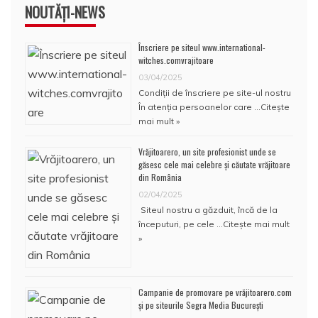
NOUTĂȚI-NEWS
Înscriere pe siteul www.international-
witches.comvrajitoare
03/04/2025
Condiţii de înscriere pe site-ul nostru
În atenţia persoanelor care …
Citește
mai mult »
Vrăjitoarero, un site profesionist unde se
găsesc cele mai celebre și căutate vrăjitoare
din România
02/04/2025
Siteul nostru a găzduit, încă de la
începuturi, pe cele …
Citește mai mult
»
Campanie de promovare pe vrăjitoarero.com
și pe siteurile Segra Media București