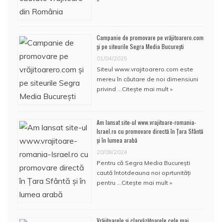
Campanie de promovare pe vrăjitoarero.com
și pe siteurile Segra Media București
01/04/2025
Siteul www.vrajitoarero.com este
mereu în căutare de noi dimensiuni
privind …
Citește mai mult »
Am lansat site-ul www.vrajitoare-romania-
Israel.ro cu promovare directă în Țara Sfântă
și în lumea arabă
20/09/2024
Pentru că Segra Media București
caută întotdeauna noi oprtunități
pentru …
Citește mai mult »
Vrăjitoarele și clarvăzătoarele cele mai