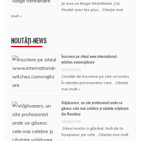
Je suis un Mage héréditaire. J'ai
étudié avec les plus …
Citește mai
mult »
NOUTĂȚI-NEWS
Înscriere pe siteul www.international-
witches.comvrajitoare
03/04/2025
Condiţii de înscriere pe site-ul nostru
În atenţia persoanelor care …
Citește
mai mult »
Vrăjitoarero, un site profesionist unde se
găsesc cele mai celebre și căutate vrăjitoare
din România
02/04/2025
Siteul nostru a găzduit, încă de la
începuturi, pe cele …
Citește mai mult
»