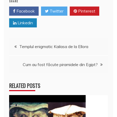
SHARE
Facebook
Twitter
Pinterest
Linkedin
Navigare
Templul enigmatic Kailasa de la Ellora
în
Cum au fost făcute piramidele din Egipt?
articole
RELATED POSTS