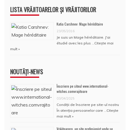
LISTA VRĂJITOARELOR ȘI VRĂJITORILOR
Katia Carshnev: Mage héréditaire
23/05/2016
Je suis un Mage héréditaire. J'ai
étudié avec les plus …
Citește mai
mult »
NOUTĂȚI-NEWS
Înscriere pe siteul www.international-
witches.comvrajitoare
03/04/2025
Condiţii de înscriere pe site-ul nostru
În atenţia persoanelor care …
Citește
mai mult »
Vrăjitoarero, un site profesionist unde se