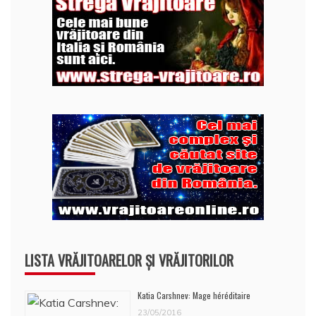
LISTA VRĂJITOARELOR ȘI VRĂJITORILOR
Katia Carshnev: Mage héréditaire
23/05/2016