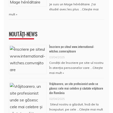
Je suis un Mage héréditaire. J'ai
étudié avec les plus …
Citește mai
mult »
NOUTĂȚI-NEWS
Înscriere pe siteul www.international-
witches.comvrajitoare
03/04/2025
Condiţii de înscriere pe site-ul nostru
În atenţia persoanelor care …
Citește
mai mult »
Vrăjitoarero, un site profesionist unde se
găsesc cele mai celebre și căutate vrăjitoare
din România
02/04/2025
Siteul nostru a găzduit, încă de la
începuturi, pe cele …
Citește mai mult