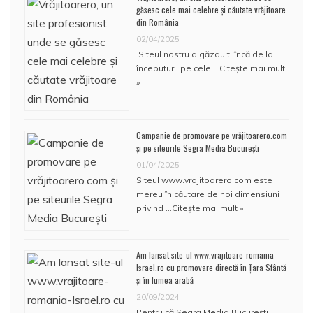
găsesc cele mai celebre și căutate vrăjitoare
din România
02/04/2025
Siteul nostru a găzduit, încă de la
începuturi, pe cele …
Citește mai mult
»
Campanie de promovare pe vrăjitoarero.com
și pe siteurile Segra Media București
01/04/2025
Siteul www.vrajitoarero.com este
mereu în căutare de noi dimensiuni
privind …
Citește mai mult »
Am lansat site-ul www.vrajitoare-romania-
Israel.ro cu promovare directă în Țara Sfântă
și în lumea arabă
20/09/2024
Pentru că Segra Media București