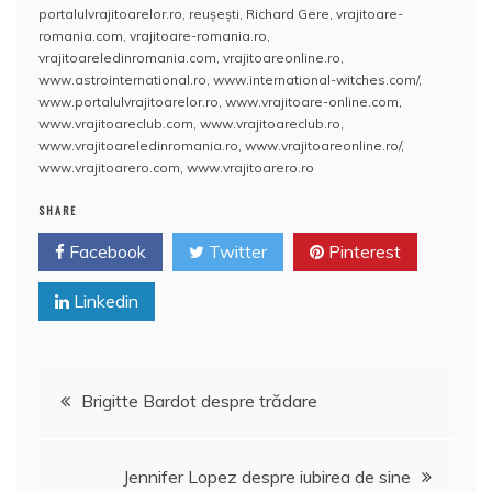
c
itt
ai
er
at
rt
portalulvrajitoarelor.ro
,
reuşeşti
,
Richard Gere
,
vrajitoare-
e
er
l
e
s
aj
romania.com
,
vrajitoare-romania.ro
,
vrajitoareledinromania.com
,
vrajitoareonline.ro
,
b
st
A
e
www.astrointernational.ro
,
www.international-witches.com/
,
www.portalulvrajitoarelor.ro
,
www.vrajitoare-online.com
,
o
p
a
www.vrajitoareclub.com
,
www.vrajitoareclub.ro
,
o
p
z
www.vrajitoareledinromania.ro
,
www.vrajitoareonline.ro/
,
www.vrajitoarero.com
,
www.vrajitoarero.ro
k
ă
SHARE
Facebook
Twitter
Pinterest
Linkedin
Navigare
Brigitte Bardot despre trădare
în
Jennifer Lopez despre iubirea de sine