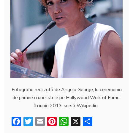
Fotografie realizată de Angela George, la ceremonia
de primire a unei stele pe Hollywood Walk of Fame,
în iunie 2013, sursă Wikipedia.
F
T
E
Pi
W
X
P
a
w
m
nt
h
a