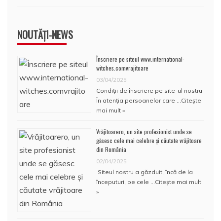
NOUTĂȚI-NEWS
Înscriere pe siteul www.international-
witches.comvrajitoare
03/04/2025
Condiţii de înscriere pe site-ul nostru
În atenţia persoanelor care …
Citește
mai mult »
Vrăjitoarero, un site profesionist unde se
găsesc cele mai celebre și căutate vrăjitoare
din România
02/04/2025
Siteul nostru a găzduit, încă de la
începuturi, pe cele …
Citește mai mult
»