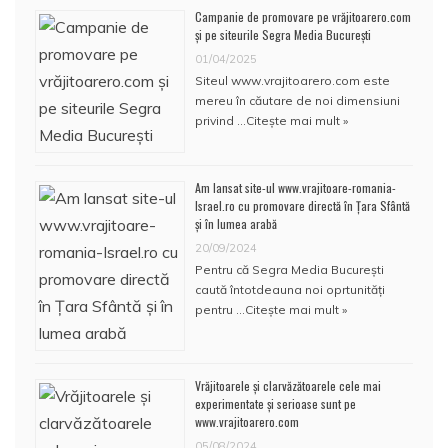
Campanie de promovare pe vrăjitoarero.com
și pe siteurile Segra Media București
01/04/2025
Siteul www.vrajitoarero.com este
mereu în căutare de noi dimensiuni
privind …
Citește mai mult »
Am lansat site-ul www.vrajitoare-romania-
Israel.ro cu promovare directă în Țara Sfântă
și în lumea arabă
20/09/2024
Pentru că Segra Media București
caută întotdeauna noi oprtunități
pentru …
Citește mai mult »
Vrăjitoarele și clarvăzătoarele cele mai
experimentate și serioase sunt pe
www.vrajitoarero.com
05/08/2024