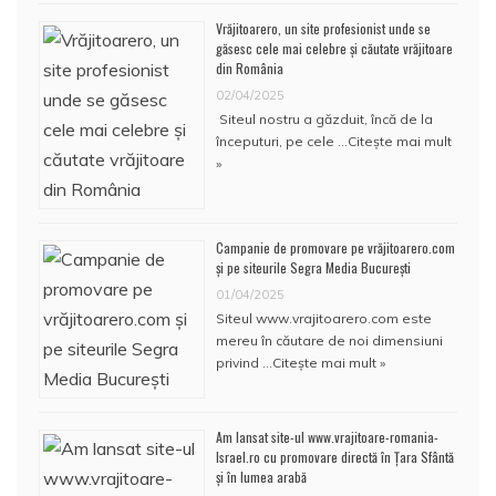
Vrăjitoarero, un site profesionist unde se
găsesc cele mai celebre și căutate vrăjitoare
din România
02/04/2025
Siteul nostru a găzduit, încă de la
începuturi, pe cele …
Citește mai mult
»
Campanie de promovare pe vrăjitoarero.com
și pe siteurile Segra Media București
01/04/2025
Siteul www.vrajitoarero.com este
mereu în căutare de noi dimensiuni
privind …
Citește mai mult »
Am lansat site-ul www.vrajitoare-romania-
Israel.ro cu promovare directă în Țara Sfântă
și în lumea arabă