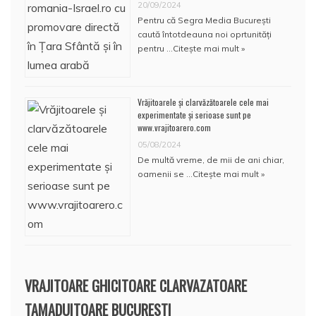
20/09/2024
Pentru că Segra Media București
caută întotdeauna noi oprtunități
pentru …
Citește mai mult »
Vrăjitoarele și clarvăzătoarele cele mai
experimentate și serioase sunt pe
www.vrajitoarero.com
05/08/2024
De multă vreme, de mii de ani chiar,
oamenii se …
Citește mai mult »
VRAJITOARE GHICITOARE CLARVAZATOARE
TAMADUITOARE BUCURESTI