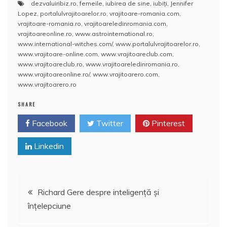
dezvaluiribiz.ro
,
femeile
,
iubirea de sine
,
iubiţi
,
Jennifer
c
itt
ai
er
at
rt
Lopez
,
portalulvrajitoarelor.ro
,
vrajitoare-romania.com
,
e
er
l
e
s
aj
vrajitoare-romania.ro
,
vrajitoareledinromania.com
,
vrajitoareonline.ro
,
www.astrointernational.ro
,
b
st
A
e
www.international-witches.com/
,
www.portalulvrajitoarelor.ro
,
www.vrajitoare-online.com
,
www.vrajitoareclub.com
,
o
p
a
www.vrajitoareclub.ro
,
www.vrajitoareledinromania.ro
,
o
p
z
www.vrajitoareonline.ro/
,
www.vrajitoarero.com
,
www.vrajitoarero.ro
k
ă
SHARE
Facebook
Twitter
Pinterest
Linkedin
Navigare
Richard Gere despre inteligenţă şi
înţelepciune
în