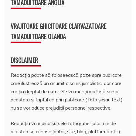
TAMADUITOARE ANGLIA
VRAJITOARE GHICITOARE CLARVAZATOARE
TAMADUITOARE OLANDA
DISCLAIMER
Redacția poate să foloseească poze spre publicare,
care ilustrează un anumit discurs jurnalistic, dar care
conțin dreptul de autor. Se va menționa însă sursa
acestora și faptul că prin publicare ( foto și/sau text)
nu se vor aduce prejudicii persoanei respective.
Redacția va indica sursele fotografiei, acolo unde
acestea se cunosc (autor, site, blog, platformă etc.).