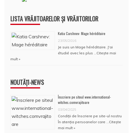
LISTA VRĂJITOARELOR ȘI VRĂJITORILOR
Katia Carshnev: Mage héréditaire
23/05/2016
Je suis un Mage héréditaire. J'ai
étudié avec les plus …
Citește mai
mult »
NOUTĂȚI-NEWS
Înscriere pe siteul www.international-
witches.comvrajitoare
03/04/2025
Condiţii de înscriere pe site-ul nostru
În atenţia persoanelor care …
Citește
mai mult »