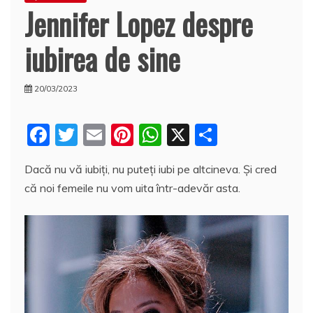
Jennifer Lopez despre
iubirea de sine
20/03/2023
F
T
E
Pi
W
X
P
a
w
m
nt
h
a
Dacă nu vă iubiţi, nu puteţi iubi pe altcineva. Și cred
c
itt
ai
er
at
rt
că noi femeile nu vom uita într-adevăr asta.
e
er
l
e
s
aj
b
st
A
e
o
p
a
o
p
z
k
ă