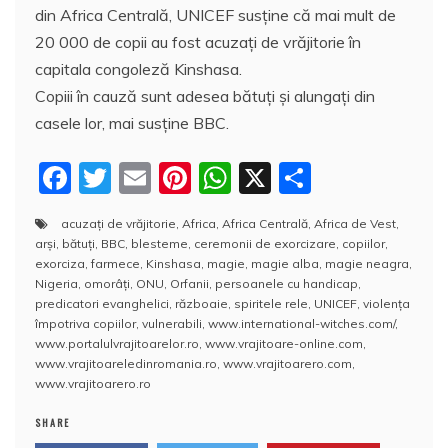
din Africa Centrală, UNICEF susţine că mai mult de
20 000 de copii au fost acuzaţi de vrăjitorie în
capitala congoleză Kinshasa.
Copiii în cauză sunt adesea bătuţi şi alungaţi din
casele lor, mai susţine BBC.
F
T
E
Pi
W
X
P
a
w
m
nt
h
a
acuzaţi de vrăjitorie
,
Africa
,
Africa Centrală
,
Africa de Vest
,
c
itt
ai
er
at
rt
arşi
,
bătuţi
,
BBC
,
blesteme
,
ceremonii de exorcizare
,
copiilor
,
e
er
l
e
s
aj
exorciza
,
farmece
,
Kinshasa
,
magie
,
magie alba
,
magie neagra
,
Nigeria
,
omorâţi
,
ONU
,
Orfanii
,
persoanele cu handicap
,
b
st
A
e
predicatori evanghelici
,
războaie
,
spiritele rele
,
UNICEF
,
violenţa
împotriva copiilor
,
vulnerabili
,
www.international-witches.com/
,
o
p
a
www.portalulvrajitoarelor.ro
,
www.vrajitoare-online.com
,
o
p
z
www.vrajitoareledinromania.ro
,
www.vrajitoarero.com
,
www.vrajitoarero.ro
k
ă
SHARE