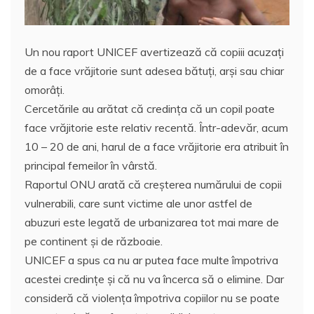
Un nou raport UNICEF avertizează că copiii acuzaţi
de a face vrăjitorie sunt adesea bătuţi, arşi sau chiar
omorâţi.
Cercetările au arătat că credinţa că un copil poate
face vrăjitorie este relativ recentă. Într-adevăr, acum
10 – 20 de ani, harul de a face vrăjitorie era atribuit în
principal femeilor în vârstă.
Raportul ONU arată că creşterea numărului de copii
vulnerabili, care sunt victime ale unor astfel de
abuzuri este legată de urbanizarea tot mai mare de
pe continent şi de războaie.
UNICEF a spus ca nu ar putea face multe împotriva
acestei credinţe şi că nu va încerca să o elimine. Dar
consideră că violenţa împotriva copiilor nu se poate