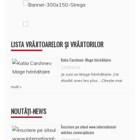
LISTA VRĂJITOARELOR ȘI VRĂJITORILOR
Katia Carshnev: Mage héréditaire
23/05/2016
Je suis un Mage héréditaire. J'ai
étudié avec les plus …
Citește mai
mult »
NOUTĂȚI-NEWS
Înscriere pe siteul www.international-
witches.comvrajitoare