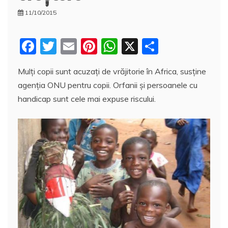
11/10/2015
F
T
E
Pi
W
X
P
a
w
m
nt
h
a
Mulţi copii sunt acuzaţi de vrăjitorie în Africa, susţine
c
itt
ai
er
at
rt
agenţia ONU pentru copii. Orfanii şi persoanele cu
e
er
l
e
s
aj
handicap sunt cele mai expuse riscului.
b
st
A
e
o
p
a
o
p
z
k
ă