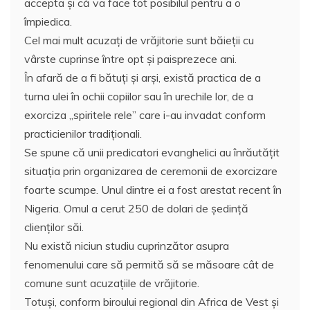
accepta şi că va face tot posibilul pentru a o
împiedica.
Cel mai mult acuzaţi de vrăjitorie sunt băieţii cu
vârste cuprinse între opt şi paisprezece ani.
În afară de a fi bătuţi şi arşi, există practica de a
turna ulei în ochii copiilor sau în urechile lor, de a
exorciza „spiritele rele” care i-au invadat conform
practicienilor tradiţionali.
Se spune că unii predicatori evanghelici au înrăutăţit
situaţia prin organizarea de ceremonii de exorcizare
foarte scumpe. Unul dintre ei a fost arestat recent în
Nigeria. Omul a cerut 250 de dolari de şedinţă
clienţilor săi.
Nu există niciun studiu cuprinzător asupra
fenomenului care să permită să se măsoare cât de
comune sunt acuzaţiile de vrăjitorie.
Totuşi, conform biroului regional din Africa de Vest şi