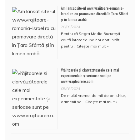
Am lansat site-ul www.vrajitoare-romania-
Israel.ro cu promovare directă în Țara Sfântă
și în lumea arabă
20/09/2024
Pentru că Segra Media București
caută întotdeauna noi oprtunități
pentru …
Citește mai mult »
Vrăjitoarele și clarvăzătoarele cele mai
experimentate și serioase sunt pe
www.vrajitoarero.com
05/08/2024
De multă vreme, de mii de ani chiar,
oamenii se …
Citește mai mult »