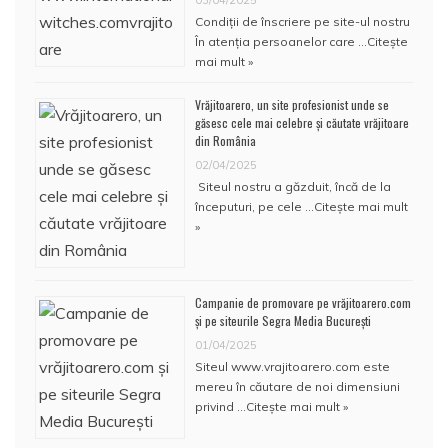
03/04/2025
Condiţii de înscriere pe site-ul nostru
În atenţia persoanelor care …
Citește
mai mult »
Vrăjitoarero, un site profesionist unde se
găsesc cele mai celebre și căutate vrăjitoare
din România
02/04/2025
Siteul nostru a găzduit, încă de la
începuturi, pe cele …
Citește mai mult
»
Campanie de promovare pe vrăjitoarero.com
și pe siteurile Segra Media București
01/04/2025
Siteul www.vrajitoarero.com este
mereu în căutare de noi dimensiuni
privind …
Citește mai mult »