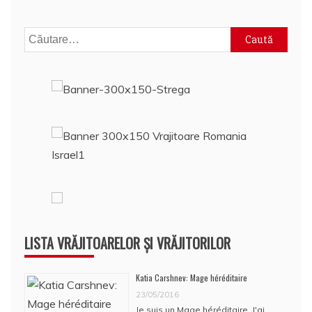
Caută
după:
LISTA VRĂJITOARELOR ȘI VRĂJITORILOR
Katia Carshnev: Mage héréditaire
23/05/2016
Je suis un Mage héréditaire. J'ai