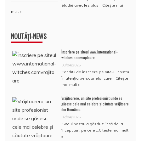
étudié avec les plus …
Citește mai
mult »
NOUTĂȚI-NEWS
Înscriere pe siteul www.international-
witches.comvrajitoare
03/04/2025
Condiţii de înscriere pe site-ul nostru
În atenţia persoanelor care …
Citește
mai mult »
Vrăjitoarero, un site profesionist unde se
găsesc cele mai celebre și căutate vrăjitoare
din România
02/04/2025
Siteul nostru a găzduit, încă de la
începuturi, pe cele …
Citește mai mult
»