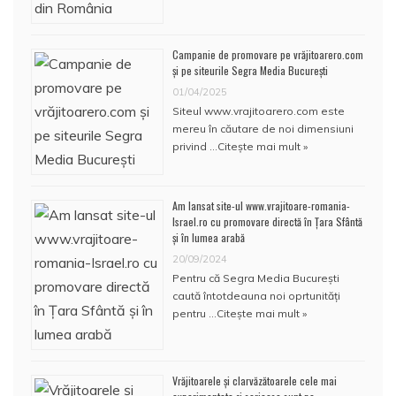
Campanie de promovare pe vrăjitoarero.com
și pe siteurile Segra Media București
01/04/2025
Siteul www.vrajitoarero.com este
mereu în căutare de noi dimensiuni
privind …
Citește mai mult »
Am lansat site-ul www.vrajitoare-romania-
Israel.ro cu promovare directă în Țara Sfântă
și în lumea arabă
20/09/2024
Pentru că Segra Media București
caută întotdeauna noi oprtunități
pentru …
Citește mai mult »
Vrăjitoarele și clarvăzătoarele cele mai