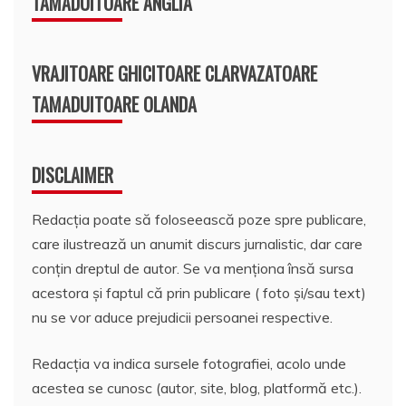
TAMADUITOARE ANGLIA
VRAJITOARE GHICITOARE CLARVAZATOARE
TAMADUITOARE OLANDA
DISCLAIMER
Redacția poate să foloseească poze spre publicare,
care ilustrează un anumit discurs jurnalistic, dar care
conțin dreptul de autor. Se va menționa însă sursa
acestora și faptul că prin publicare ( foto și/sau text)
nu se vor aduce prejudicii persoanei respective.
Redacția va indica sursele fotografiei, acolo unde
acestea se cunosc (autor, site, blog, platformă etc.).