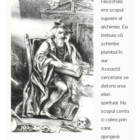
Filozofală
era scopul
suprem al
alchimiei. Ea
trebuia să
schimbe
plumbul în
aur.
Această
cercetare se
datora unui
elan
spiritual. Nu
scopul conta
ci calea prin
care
ajungeai.