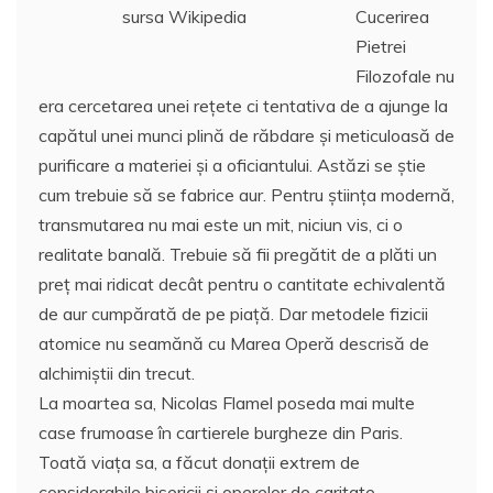
sursa Wikipedia
Cucerirea
Pietrei
Filozofale nu
era cercetarea unei reţete ci tentativa de a ajunge la
capătul unei munci plină de răbdare şi meticuloasă de
purificare a materiei şi a oficiantului. Astăzi se ştie
cum trebuie să se fabrice aur. Pentru ştiinţa modernă,
transmutarea nu mai este un mit, niciun vis, ci o
realitate banală. Trebuie să fii pregătit de a plăti un
preţ mai ridicat decât pentru o cantitate echivalentă
de aur cumpărată de pe piaţă. Dar metodele fizicii
atomice nu seamănă cu Marea Operă descrisă de
alchimiştii din trecut.
La moartea sa, Nicolas Flamel poseda mai multe
case frumoase în cartierele burgheze din Paris.
Toată viaţa sa, a făcut donaţii extrem de
considerabile bisericii şi operelor de caritate.