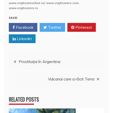
www.vrajitoareonline.ro/
,
www.vrajitoarero.com
,
k
ă
www.vrajitoarero.ro
SHARE
Facebook
Twitter
Pinterest
Linkedin
Navigare
Prostituția în Argentina
în
Vulcanul care a răcit Terra
articole
RELATED POSTS