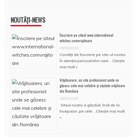
NOUTĂȚI-NEWS
Înscriere pe siteul www.international-
witches.comvrajitoare
03/04/2025
Condiţii de înscriere pe site-ul nostru
În atenţia persoanelor care …
Citește
mai mult »
Vrăjitoarero, un site profesionist unde se
găsesc cele mai celebre și căutate vrăjitoare
din România
02/04/2025
Siteul nostru a găzduit, încă de la
începuturi, pe cele …
Citește mai mult
»