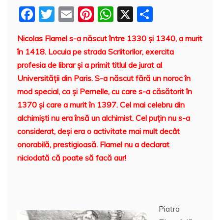
F
T
E
Pi
W
X
P
a
w
m
nt
h
a
Nicolas Flamel s-a născut între 1330 şi 1340, a murit
c
itt
ai
er
at
rt
în 1418. Locuia pe strada Scriitorilor, exercita
e
er
l
e
s
aj
profesia de librar şi a primit titlul de jurat al
b
st
A
e
Universităţii din Paris. S-a născut fără un noroc în
o
p
a
mod special, ca şi Pernelle, cu care s-a căsătorit în
o
p
z
1370 şi care a murit în 1397. Cel mai celebru din
alchimişti nu era însă un alchimist. Cel puţin nu s-a
k
ă
considerat, deşi era o activitate mai mult decât
onorabilă, prestigioasă. Flamel nu a declarat
niciodată că poate să facă aur!
Piatra