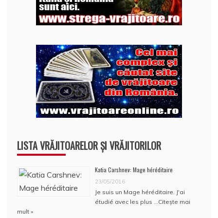
LISTA VRĂJITOARELOR ȘI VRĂJITORILOR
Katia Carshnev: Mage héréditaire
23/05/2016
Je suis un Mage héréditaire. J'ai
étudié avec les plus …
Citește mai
mult »