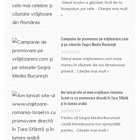
Siteul nostru a găzduit, încă de la
începuturi, pe cele …
Citește mai mult
»
Campanie de promovare pe vrăjitoarero.com
și pe siteurile Segra Media București
01/04/2025
Siteul www.vrajitoarero.com este
mereu în căutare de noi dimensiuni
privind …
Citește mai mult »
Am lansat site-ul www.vrajitoare-romania-
Israel.ro cu promovare directă în Țara Sfântă
și în lumea arabă
20/09/2024
Pentru că Segra Media București
caută întotdeauna noi oprtunități
pentru …
Citește mai mult »