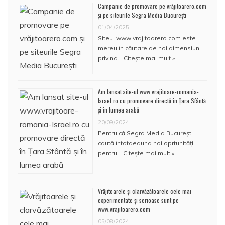
Campanie de promovare pe vrăjitoarero.com
și pe siteurile Segra Media București
01/04/2025
Siteul www.vrajitoarero.com este
mereu în căutare de noi dimensiuni
privind …
Citește mai mult »
Am lansat site-ul www.vrajitoare-romania-
Israel.ro cu promovare directă în Țara Sfântă
și în lumea arabă
20/09/2024
Pentru că Segra Media București
caută întotdeauna noi oprtunități
pentru …
Citește mai mult »
Vrăjitoarele și clarvăzătoarele cele mai
experimentate și serioase sunt pe
www.vrajitoarero.com
05/08/2024