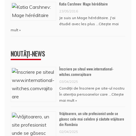
Katia Carshnev: Mage héréditaire
23/05/2016
Je suis un Mage héréditaire. J'ai
étudié avec les plus …
Citește mai
mult »
NOUTĂȚI-NEWS
Înscriere pe siteul www.international-
witches.comvrajitoare
03/04/2025
Condiţii de înscriere pe site-ul nostru
În atenţia persoanelor care …
Citește
mai mult »
Vrăjitoarero, un site profesionist unde se
găsesc cele mai celebre și căutate vrăjitoare
din România
02/04/2025