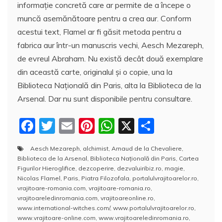
informaţie concretă care ar permite de a începe o
muncă asemănătoare pentru a crea aur. Conform
acestui text, Flamel ar fi găsit metoda pentru a
fabrica aur într-un manuscris vechi, Aesch Mezareph,
de evreul Abraham. Nu există decât două exemplare
din această carte, originalul şi o copie, una la
Biblioteca Naţională din Paris, alta la Biblioteca de la
Arsenal. Dar nu sunt disponibile pentru consultare.
F
T
E
Pi
W
X
P
a
w
m
nt
h
a
Aesch Mezareph
,
alchimist
,
Arnaud de la Chevaliere
,
c
itt
ai
er
at
rt
Biblioteca de la Arsenal
,
Biblioteca Naţională din Paris
,
Cartea
e
er
l
e
s
aj
Figurilor Hieroglifice
,
dezcoperire
,
dezvaluiribiz.ro
,
magie
,
Nicolas Flamel
,
Paris
,
Piatra Filozofala
,
portalulvrajitoarelor.ro
,
b
st
A
e
vrajitoare-romania.com
,
vrajitoare-romania.ro
,
vrajitoareledinromania.com
,
vrajitoareonline.ro
,
o
p
a
www.international-witches.com/
,
www.portalulvrajitoarelor.ro
,
o
p
z
www.vrajitoare-online.com
,
www.vrajitoareledinromania.ro
,