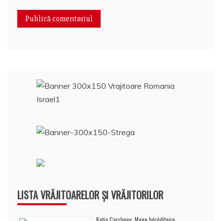
LISTA VRĂJITOARELOR ȘI VRĂJITORILOR
Katia Carshnev: Mage héréditaire