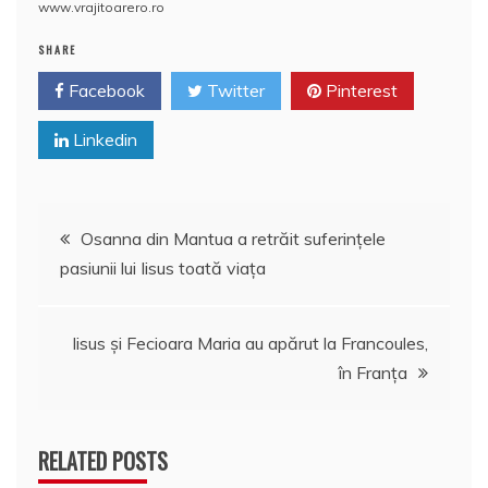
o
p
z
www.vrajitoarero.ro
k
ă
SHARE
Facebook
Twitter
Pinterest
Linkedin
Navigare
Osanna din Mantua a retrăit suferințele
pasiunii lui Iisus toată viaţa
în
articole
Iisus şi Fecioara Maria au apărut la Francoules,
în Franţa
RELATED POSTS