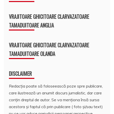
VRAJITOARE GHICITOARE CLARVAZATOARE
TAMADUITOARE ANGLIA
VRAJITOARE GHICITOARE CLARVAZATOARE
TAMADUITOARE OLANDA
DISCLAIMER
Redacția poate să foloseească poze spre publicare,
care ilustrează un anumit discurs jurnalistic, dar care
conțin dreptul de autor. Se va menționa însă sursa
acestora și faptul că prin publicare ( foto și/sau text)
nu se vor aduce prejudicii persoanei respective.