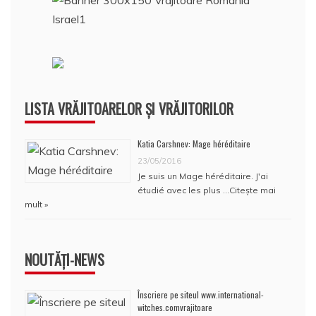
LISTA VRĂJITOARELOR ȘI VRĂJITORILOR
Katia Carshnev: Mage héréditaire
23/05/2016
Je suis un Mage héréditaire. J'ai
étudié avec les plus …
Citește mai
mult »
NOUTĂȚI-NEWS
Înscriere pe siteul www.international-
witches.comvrajitoare