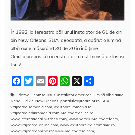
În 1992, la fereastra băii unui instalator de 61 de ani
din New Orleans, SUA, deoadată, a apărut o lumină
albă aurie măsurând 30 de 30 în înălţime.
Omul a pretins că aceasta i-ar fi fost trimisă de însuşi
Iisus!
F
T
E
Pi
W
X
P
a
w
m
nt
h
a
dezvaluiribiz.ro
,
Iisus
,
instalator american
,
lumină albă aurie
,
c
itt
ai
er
at
rt
Mesajul divin
,
New Orleans
,
portalulvrajitoarelor.ro
,
SUA
,
e
er
l
e
s
aj
vrajitoare-romania.com
,
vrajitoare-romania.ro
,
vrajitoareledinromania.com
,
vrajitoareonline.ro
,
b
st
A
e
www.international-witches.com/
,
www.portalulvrajitoarelor.ro
,
www.vrajitoare-online.com
,
www.vrajitoareledinromania.ro
,
o
p
a
www.vrajitoareonline.ro/
,
www.vrajitoarero.com
,