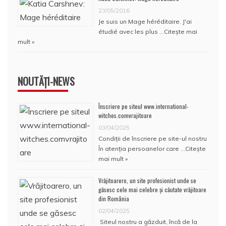
23/05/2016
Je suis un Mage héréditaire. J'ai
étudié avec les plus …
Citește mai
mult »
NOUTĂȚI-NEWS
Înscriere pe siteul www.international-
witches.comvrajitoare
03/04/2025
Condiţii de înscriere pe site-ul nostru
În atenţia persoanelor care …
Citește
mai mult »
Vrăjitoarero, un site profesionist unde se
găsesc cele mai celebre și căutate vrăjitoare
din România
02/04/2025
Siteul nostru a găzduit, încă de la