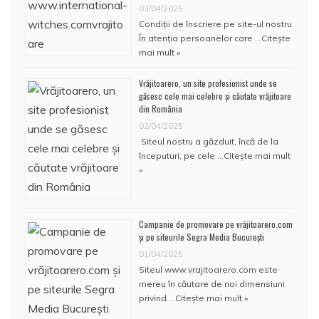
03/04/2025
Condiţii de înscriere pe site-ul nostru
În atenţia persoanelor care …
Citește
mai mult »
Vrăjitoarero, un site profesionist unde se
găsesc cele mai celebre și căutate vrăjitoare
din România
02/04/2025
Siteul nostru a găzduit, încă de la
începuturi, pe cele …
Citește mai mult
»
Campanie de promovare pe vrăjitoarero.com
și pe siteurile Segra Media București
01/04/2025
Siteul www.vrajitoarero.com este
mereu în căutare de noi dimensiuni
privind …
Citește mai mult »