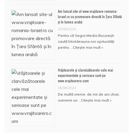
Am lansat site-ul www.vrajitoare-romania-
Israel.ro cu promovare directă în Țara Sfântă
și în lumea arabă
20/09/2024
Pentru că Segra Media București
caută întotdeauna noi oprtunități
pentru …
Citește mai mult »
Vrăjitoarele și clarvăzătoarele cele mai
experimentate și serioase sunt pe
www.vrajitoarero.com
05/08/2024
De multă vreme, de mii de ani chiar,
oamenii se …
Citește mai mult »