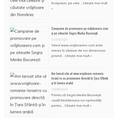
începuturi, pe cele …
Citește mai mult
»
Campanie de promovare pe vrăjitoarero.com
și pe siteurile Segra Media București
01/04/2025
Siteul www.vrajitoarero.com este
mereu în căutare de noi dimensiuni
privind …
Citește mai mult »
Am lansat site-ul www.vrajitoare-romania-
Israel.ro cu promovare directă în Țara Sfântă
și în lumea arabă
20/09/2024
Pentru că Segra Media București
caută întotdeauna noi oprtunități
pentru …
Citește mai mult »