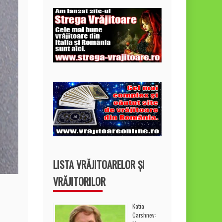
LISTA VRĂJITOARELOR ȘI
VRĂJITORILOR
Katia
Carshnev: