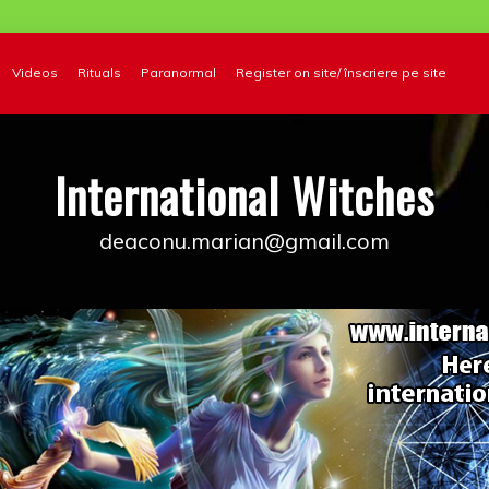
Videos
Rituals
Paranormal
Register on site/ înscriere pe site
International Witches
deaconu.marian@gmail.com