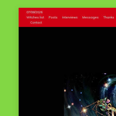
Skip
07/08/2026
to
Witches list
Posts
Interviews
Messages
Thanks
Contact
content