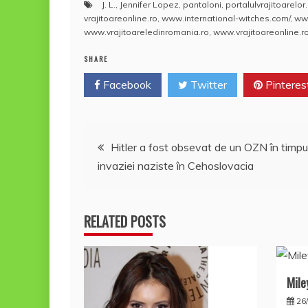
J. L.
,
Jennifer Lopez
,
pantaloni
,
portalulvrajitoarelor
c
itt
ai
er
at
rt
vrajitoareonline.ro
,
www.international-witches.com/
,
www
e
er
l
e
s
aj
www.vrajitoareledinromania.ro
,
www.vrajitoareonline.ro
b
st
A
e
SHARE
o
p
a
Facebook
Twitter
Pinteres
o
p
z
k
ă
Navigare
Hitler a fost obsevat de un OZN în timpu
invaziei naziste în Cehoslovacia
în
articole
RELATED POSTS
Mile
26