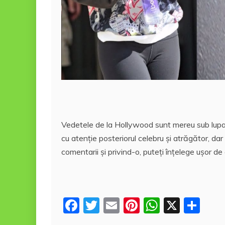
Vedetele de la Hollywood sunt mereu sub lupa pr
cu atenţie posteriorul celebru şi atrăgător, dar
comentarii şi privind-o, puteţi înţelege uşor de 
F
T
E
Pi
W
X
P
a
w
m
nt
h
a