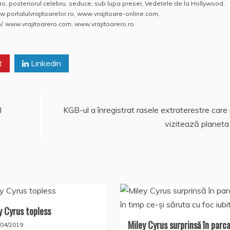
.ro
,
posteriorul celebru
,
seduce
,
sub lupa presei
,
Vedetele de la Hollywood
,
.portalulvrajitoarelor.ro
,
www.vrajitoare-online.com
,
/
,
www.vrajitoarero.com
,
www.vrajitoarero.ro
t
Linkedin
l
KGB-ul a înregistrat rasele extraterestre care
vizitează planeta
y Cyrus topless
Miley Cyrus surprinsă în parc
/04/2019