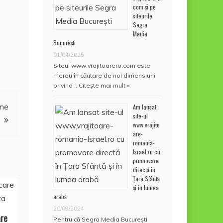
com și pe
siteurile
Segra
Media
București
01/04/2025
Siteul www.vrajitoarero.com este
mereu în căutare de noi dimensiuni
privind …
Citește mai mult »
 ne
Am lansat
site-ul
www.vrajito
are-
romania-
Israel.ro cu
promovare
directă în
Țara Sfântă
și în lumea
arabă
20/09/2024
are
Pentru că Segra Media București