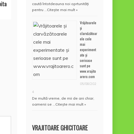
bita
caută întotdeauna noi oprtunități
pentru …
Citește mai mult »
Vrăjitoarele
și
clarvăzătoar
ele cele
mai
experiment
ate și
serioase
sunt pe
www.vrajito
arero.com
05/08/202
4
De multă vreme, de mii de ani chiar,
oamenii se …
Citește mai mult »
VRAJITOARE GHICITOARE