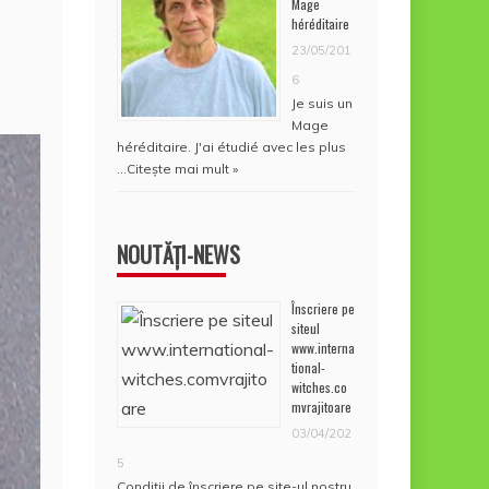
Mage
héréditaire
23/05/201
6
Je suis un
Mage
héréditaire. J'ai étudié avec les plus
…
Citește mai mult »
NOUTĂȚI-NEWS
Înscriere pe
siteul
www.interna
tional-
witches.co
mvrajitoare
03/04/202
5
Condiţii de înscriere pe site-ul nostru