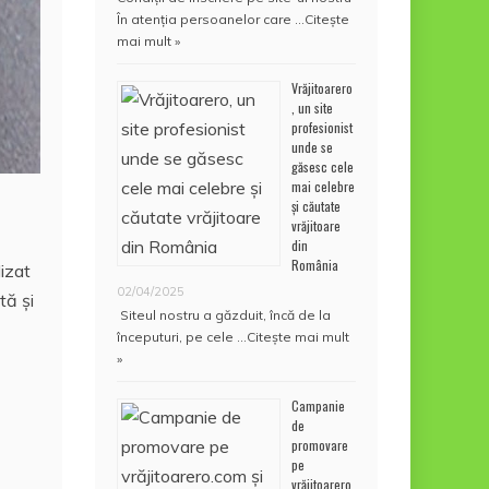
În atenţia persoanelor care …
Citește
mai mult »
Vrăjitoarero
, un site
profesionist
unde se
găsesc cele
mai celebre
și căutate
vrăjitoare
din
România
lizat
02/04/2025
tă şi
Siteul nostru a găzduit, încă de la
începuturi, pe cele …
Citește mai mult
»
Campanie
de
promovare
pe
vrăjitoarero.