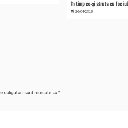
în timp ce-şi săruta cu foc iu
26/04/2019
e obligatorii sunt marcate cu
*