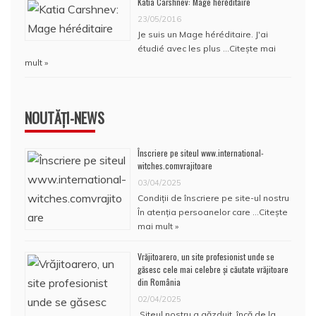
Katia Carshnev: Mage héréditaire
23/05/2016
Je suis un Mage héréditaire. J'ai
étudié avec les plus …
Citește mai
mult »
NOUTĂȚI-NEWS
Înscriere pe siteul www.international-
witches.comvrajitoare
03/04/2025
Condiţii de înscriere pe site-ul nostru
În atenţia persoanelor care …
Citește
mai mult »
Vrăjitoarero, un site profesionist unde se
găsesc cele mai celebre și căutate vrăjitoare
din România
02/04/2025
Siteul nostru a găzduit, încă de la