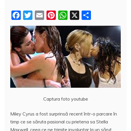
F
T
E
Pi
W
X
P
a
w
m
nt
h
a
c
itt
ai
er
at
rt
e
er
l
e
s
aj
b
st
A
e
o
p
a
o
p
z
k
ă
Captura foto youtube
Miley Cyrus a fost surprinsă recent într-o parcare în
timp ce se săruta pasional cu prietena sa Stella
Maxwell, ceea ce ne trimite involuntar la un sărut