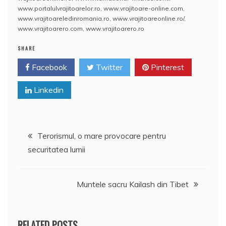
b
st
A
e
www.portalulvrajitoarelor.ro
,
www.vrajitoare-online.com
,
www.vrajitoareledinromania.ro
,
www.vrajitoareonline.ro/
,
o
p
a
www.vrajitoarero.com
,
www.vrajitoarero.ro
o
p
z
SHARE
k
ă
Facebook
Twitter
Pinterest
Linkedin
Navigare
Terorismul, o mare provocare pentru
securitatea lumii
în
articole
Muntele sacru Kailash din Tibet
RELATED POSTS