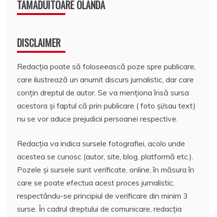
TAMADUITOARE OLANDA
DISCLAIMER
Redacția poate să foloseească poze spre publicare,
care ilustrează un anumit discurs jurnalistic, dar care
conțin dreptul de autor. Se va menționa însă sursa
acestora și faptul că prin publicare ( foto și/sau text)
nu se vor aduce prejudicii persoanei respective.
Redacția va indica sursele fotografiei, acolo unde
acestea se cunosc (autor, site, blog, platformă etc.).
Pozele și sursele sunt verificate, online, în măsura în
care se poate efectua acest proces jurnalistic,
respectându-se principiul de verificare din minim 3
surse. În cadrul dreptului de comunicare, redacția