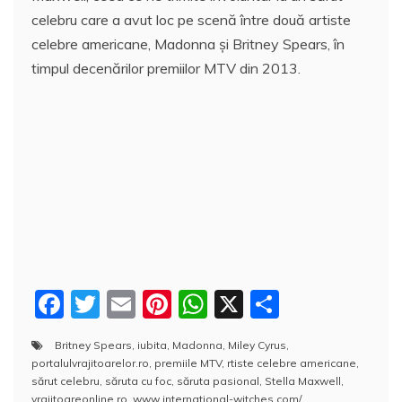
celebru care a avut loc pe scenă între două artiste
celebre americane, Madonna şi Britney Spears, în
timpul decenărilor premiilor MTV din 2013.
F
T
E
Pi
W
X
P
a
w
m
nt
h
a
Britney Spears
,
iubita
,
Madonna
,
Miley Cyrus
,
c
itt
ai
er
at
rt
portalulvrajitoarelor.ro
,
premiile MTV
,
rtiste celebre americane
,
e
er
l
e
s
aj
sărut celebru
,
săruta cu foc
,
săruta pasional
,
Stella Maxwell
,
vrajitoareonline.ro
,
www.international-witches.com/
,