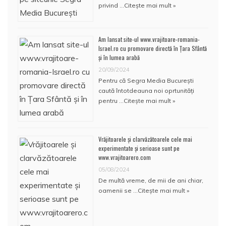
privind …
Citește mai mult »
Am lansat site-ul www.vrajitoare-romania-
Israel.ro cu promovare directă în Țara Sfântă
și în lumea arabă
20/09/2024
Pentru că Segra Media București
caută întotdeauna noi oprtunități
pentru …
Citește mai mult »
Vrăjitoarele și clarvăzătoarele cele mai
experimentate și serioase sunt pe
www.vrajitoarero.com
05/08/2024
De multă vreme, de mii de ani chiar,
oamenii se …
Citește mai mult »