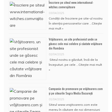
Înscriere pe siteul www.international-
witches.comvrajitoare
03/04/2025
Condiţii de înscriere pe site-ul nostru
În atenţia persoanelor care …
Citește
mai mult »
Vrăjitoarero, un site profesionist unde se
găsesc cele mai celebre și căutate vrăjitoare
din România
02/04/2025
Siteul nostru a găzduit, încă de la
începuturi, pe cele …
Citește mai mult
»
Campanie de promovare pe vrăjitoarero.com
și pe siteurile Segra Media București
01/04/2025
Siteul www.vrajitoarero.com este
mereu în căutare de noi dimensiuni