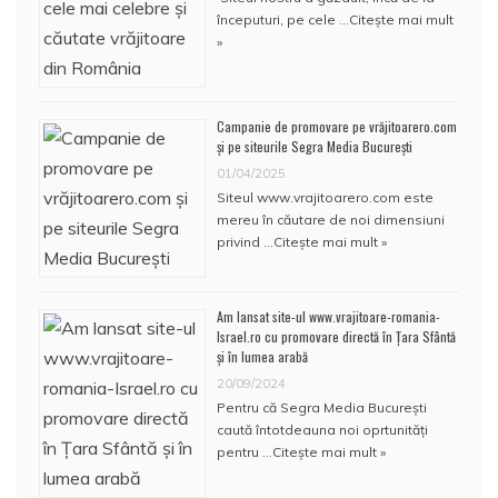
începuturi, pe cele …
Citește mai mult
»
Campanie de promovare pe vrăjitoarero.com
și pe siteurile Segra Media București
01/04/2025
Siteul www.vrajitoarero.com este
mereu în căutare de noi dimensiuni
privind …
Citește mai mult »
Am lansat site-ul www.vrajitoare-romania-
Israel.ro cu promovare directă în Țara Sfântă
și în lumea arabă
20/09/2024
Pentru că Segra Media București
caută întotdeauna noi oprtunități
pentru …
Citește mai mult »