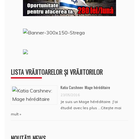
LISTA VRĂJITOARELOR ȘI VRĂJITORILOR
Katia Carshnev: Mage héréditaire
23/05/2016
Je suis un Mage héréditaire. J'ai
étudié avec les plus …
Citește mai
mult »
NOUTĂȚI-NEWS