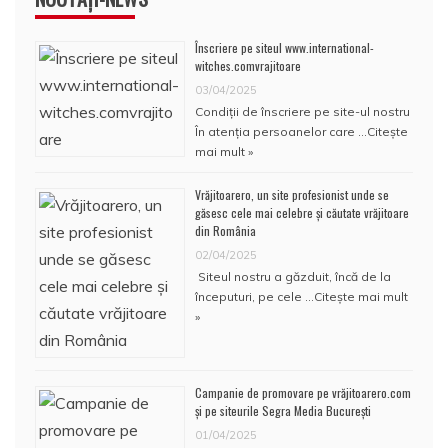
Înscriere pe siteul www.international-
witches.comvrajitoare
03/04/2025
Condiţii de înscriere pe site-ul nostru
În atenţia persoanelor care …
Citește
mai mult »
Vrăjitoarero, un site profesionist unde se
găsesc cele mai celebre și căutate vrăjitoare
din România
02/04/2025
Siteul nostru a găzduit, încă de la
începuturi, pe cele …
Citește mai mult
»
Campanie de promovare pe vrăjitoarero.com
și pe siteurile Segra Media București
01/04/2025