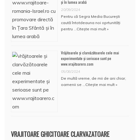
și în lumea arabă
20/09/2024
Pentru că Segra Media București
caută întotdeauna noi oprtunități
pentru …
Citește mai mult »
Vrăjitoarele și clarvăzătoarele cele mai
experimentate și serioase sunt pe
www.vrajitoarero.com
05/08/2024
De multă vreme, de mii de ani chiar,
oamenii se …
Citește mai mult »
VRAJITOARE GHICITOARE CLARVAZATOARE