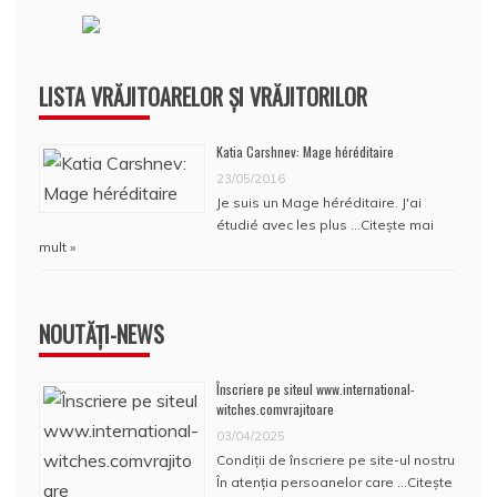
LISTA VRĂJITOARELOR ȘI VRĂJITORILOR
Katia Carshnev: Mage héréditaire
23/05/2016
Je suis un Mage héréditaire. J'ai
étudié avec les plus …
Citește mai
mult »
NOUTĂȚI-NEWS
Înscriere pe siteul www.international-
witches.comvrajitoare
03/04/2025
Condiţii de înscriere pe site-ul nostru
În atenţia persoanelor care …
Citește