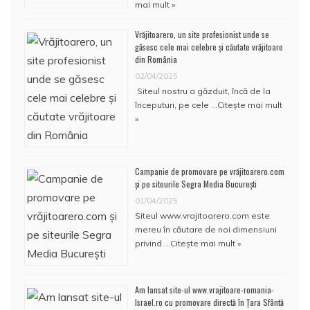
mai mult »
Vrăjitoarero, un site profesionist unde se
găsesc cele mai celebre și căutate vrăjitoare
din România
02/04/2025
Siteul nostru a găzduit, încă de la
începuturi, pe cele …
Citește mai mult
»
Campanie de promovare pe vrăjitoarero.com
și pe siteurile Segra Media București
01/04/2025
Siteul www.vrajitoarero.com este
mereu în căutare de noi dimensiuni
privind …
Citește mai mult »
Am lansat site-ul www.vrajitoare-romania-
Israel.ro cu promovare directă în Țara Sfântă