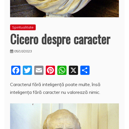
Spiritualitate
Cicero despre caracter
05/10/2023
F
T
E
Pi
W
X
P
a
w
m
nt
h
a
Caracterul fără inteligenţă poate multe, însă
c
itt
ai
er
at
rt
inteligenţa fără caracter nu valorează nimic.
e
er
l
e
s
aj
b
st
A
e
o
p
a
o
p
z