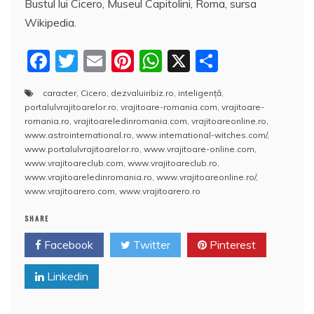
Bustul lui Cicero, Museul Capitolini, Roma, sursa
Wikipedia.
F
T
E
Pi
W
X
P
a
w
m
nt
h
a
caracter
,
Cicero
,
dezvaluiribiz.ro
,
inteligenţă
,
c
itt
ai
er
at
rt
portalulvrajitoarelor.ro
,
vrajitoare-romania.com
,
vrajitoare-
e
er
l
e
s
aj
romania.ro
,
vrajitoareledinromania.com
,
vrajitoareonline.ro
,
www.astrointernational.ro
,
www.international-witches.com/
,
b
st
A
e
www.portalulvrajitoarelor.ro
,
www.vrajitoare-online.com
,
www.vrajitoareclub.com
,
www.vrajitoareclub.ro
,
o
p
a
www.vrajitoareledinromania.ro
,
www.vrajitoareonline.ro/
,
o
p
z
www.vrajitoarero.com
,
www.vrajitoarero.ro
k
ă
SHARE
Facebook
Twitter
Pinterest
Linkedin