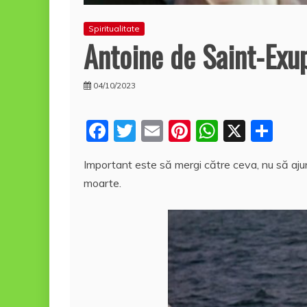
Spiritualitate
Antoine de Saint-Exu
04/10/2023
F
T
E
Pi
W
X
P
a
w
m
nt
h
a
Important este să mergi către ceva, nu să ajung
c
itt
ai
er
at
rt
moarte.
e
er
l
e
s
aj
b
st
A
e
o
p
a
o
p
z
k
ă