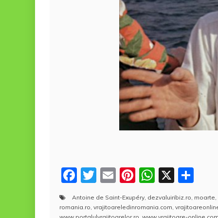
F
T
E
Pi
W
X
P
a
w
m
nt
h
a
Antoine de Saint-Exupéry
,
dezvaluiribiz.ro
,
moarte
,
c
itt
ai
er
at
rt
romania.ro
,
vrajitoareledinromania.com
,
vrajitoareonlin
www.portalulvrajitoarelor.ro
,
www.vrajitoare-online.co