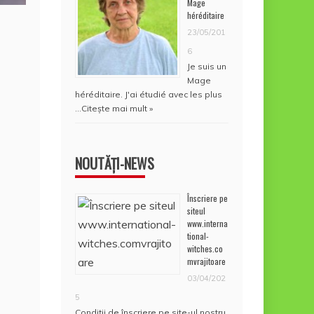
Mage
héréditaire
23/05/201
6
Je suis un
Mage
héréditaire. J'ai étudié avec les plus
…
Citește mai mult »
NOUTĂȚI-NEWS
Înscriere pe
siteul
www.interna
tional-
witches.co
mvrajitoare
03/04/202
5
Condiţii de înscriere pe site-ul nostru