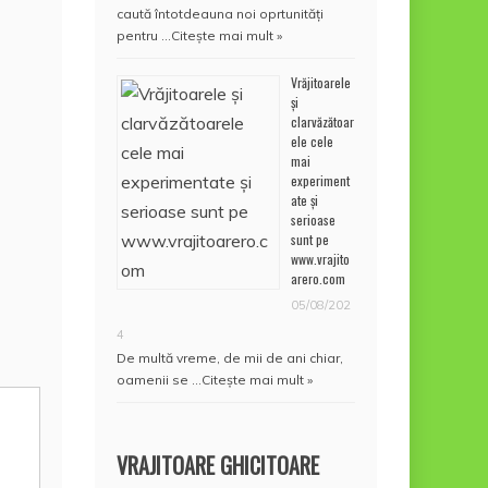
caută întotdeauna noi oprtunități
pentru …
Citește mai mult »
Vrăjitoarele
și
clarvăzătoar
ele cele
mai
experiment
ate și
serioase
sunt pe
www.vrajito
arero.com
05/08/202
4
De multă vreme, de mii de ani chiar,
oamenii se …
Citește mai mult »
VRAJITOARE GHICITOARE