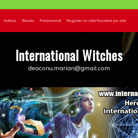
Videos
Rituals
Paranormal
Register on site/ înscriere pe site
International Witches
deaconu.marian@gmail.com