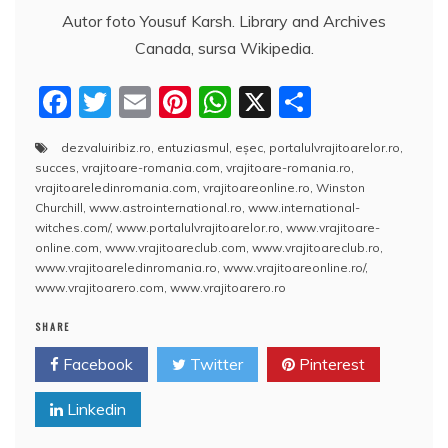
Autor foto Yousuf Karsh. Library and Archives
Canada, sursa Wikipedia.
F
T
E
Pi
W
X
P
a
w
m
nt
h
a
dezvaluiribiz.ro
,
entuziasmul
,
eşec
,
portalulvrajitoarelor.ro
,
c
itt
ai
er
at
rt
succes
,
vrajitoare-romania.com
,
vrajitoare-romania.ro
,
e
er
l
e
s
aj
vrajitoareledinromania.com
,
vrajitoareonline.ro
,
Winston
Churchill
,
www.astrointernational.ro
,
www.international-
b
st
A
e
witches.com/
,
www.portalulvrajitoarelor.ro
,
www.vrajitoare-
online.com
,
www.vrajitoareclub.com
,
www.vrajitoareclub.ro
,
o
p
a
www.vrajitoareledinromania.ro
,
www.vrajitoareonline.ro/
,
o
p
z
www.vrajitoarero.com
,
www.vrajitoarero.ro
k
ă
SHARE
Facebook
Twitter
Pinterest
Linkedin