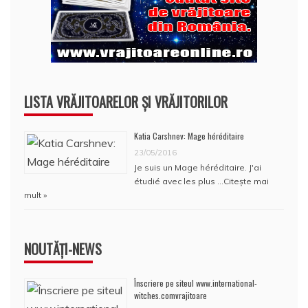
LISTA VRĂJITOARELOR ȘI VRĂJITORILOR
Katia Carshnev: Mage héréditaire
23/05/2016
Je suis un Mage héréditaire. J'ai
étudié avec les plus …
Citește mai
mult »
NOUTĂȚI-NEWS
Înscriere pe siteul www.international-
witches.comvrajitoare