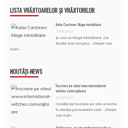
LISTA VRĂJITOARELOR ȘI VRĂJITORILOR
Katia Carshnev: Mage héréditaire
23/05/2016
Je suis un Mage héréditaire. J'ai
étudié avec les plus …
Citește mai
mult »
NOUTĂȚI-NEWS
Înscriere pe siteul www.international-
witches.comvrajitoare
03/04/2025
Condiţii de înscriere pe site-ul nostru
În atenţia persoanelor care …
Citește
mai mult »
Vrăjitoarero, un site profesionist unde se