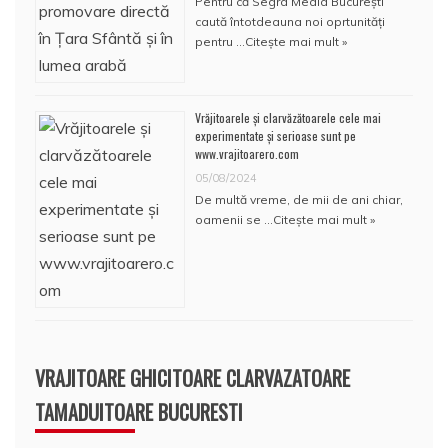
Pentru că Segra Media București
caută întotdeauna noi oprtunități
pentru …
Citește mai mult »
Vrăjitoarele și clarvăzătoarele cele mai
experimentate și serioase sunt pe
www.vrajitoarero.com
05/08/2024
De multă vreme, de mii de ani chiar,
oamenii se …
Citește mai mult »
VRAJITOARE GHICITOARE CLARVAZATOARE
TAMADUITOARE BUCURESTI