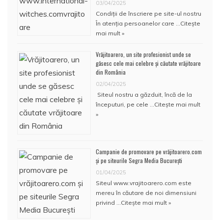
03/04/2025
Condiţii de înscriere pe site-ul nostru
În atenţia persoanelor care …
Citește
mai mult »
Vrăjitoarero, un site profesionist unde se
găsesc cele mai celebre și căutate vrăjitoare
din România
02/04/2025
Siteul nostru a găzduit, încă de la
începuturi, pe cele …
Citește mai mult
»
Campanie de promovare pe vrăjitoarero.com
și pe siteurile Segra Media București
01/04/2025
Siteul www.vrajitoarero.com este
mereu în căutare de noi dimensiuni
privind …
Citește mai mult »