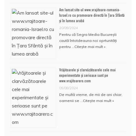
Am lansat site-ul www.vrajitoare-romania-
Israel.ro cu promovare directă în Țara Sfântă
și în lumea arabă
20/09/2024
Pentru că Segra Media București
caută întotdeauna noi oprtunități
pentru …
Citește mai mult »
Vrăjitoarele și clarvăzătoarele cele mai
experimentate și serioase sunt pe
www.vrajitoarero.com
05/08/2024
De multă vreme, de mii de ani chiar,
oamenii se …
Citește mai mult »