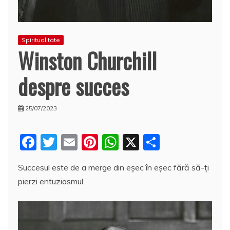
Spiritualitate
Winston Churchill
despre succes
25/07/2023
F
T
E
Pi
W
X
P
a
w
m
nt
h
a
Succesul este de a merge din eşec în eşec fără să-ţi
c
itt
ai
er
at
rt
pierzi entuziasmul.
e
er
l
e
s
aj
b
st
A
e
o
p
a