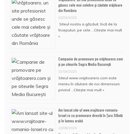
găsesc cele mai celebre și căutate vrăjitoare
din România
02/04/2025
Siteul nostru a găzduit, încă de la
începuturi, pe cele …
Citește mai mult
»
Campanie de promovare pe vrăjitoarero.com
și pe siteurile Segra Media București
01/04/2025
Siteul www.vrajitoarero.com este
mereu în căutare de noi dimensiuni
privind …
Citește mai mult »
Am lansat site-ul www.vrajitoare-romania-
Israel.ro cu promovare directă în Țara Sfântă
și în lumea arabă
20/09/2024