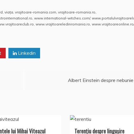
rd
,
viaţa
,
vrajitoare-romania.com
,
vrajitoare-romania.ro
,
rointernational.ro
,
www.international-witches.com/
,
www.portalulvrajitoarelo
w.vrajitoareclub.ro
,
www.vrajitoareledinromania.ro
,
www.vrajitoareonline.ro
t
Linkedin
Albert Einstein despre nebunie
ntele lui Mihai Viteazul
Terențiu despre lingușire