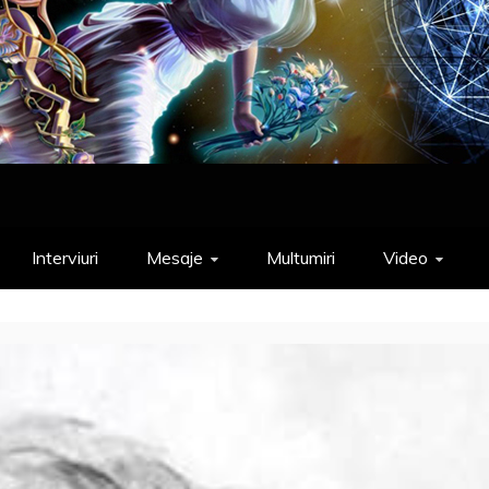
Interviuri
Mesaje
Multumiri
Video