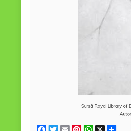
Sursă Royal Library of 
Autor
F
T
E
Pi
W
X
P