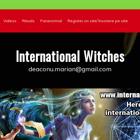
Videos
Rituals
Paranormal
Register on site/ înscriere pe site
International Witches
deaconu.marian@gmail.com