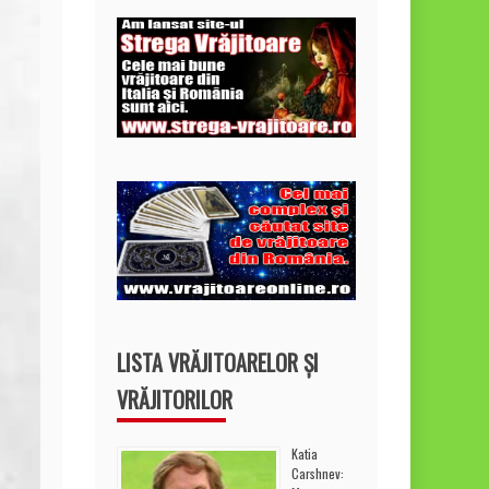
LISTA VRĂJITOARELOR ȘI
VRĂJITORILOR
Katia
Carshnev: