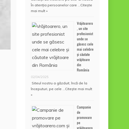
În atenţia persoanelor care …
Citește
mai mult »
Vrăjitoarero
, un site
profesionist
unde se
găsesc cele
mai celebre
și căutate
vrăjitoare
din
România
02/04/2025
Siteul nostru a găzduit, încă de la
începuturi, pe cele …
Citește mai mult
»
Campanie
de
promovare
pe
vrăjitoarero.