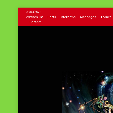
Skip
06/08/2026
to
Witches list
Posts
Interviews
Messages
Thanks
Contact
content