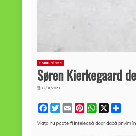
Spiritualitate
Søren Kierkegaard de
17/01/2023
F
T
E
Pi
W
X
P
a
w
m
nt
h
a
Viaţa nu poate fi înţeleasă doar dacă privim în
c
itt
ai
er
at
rt