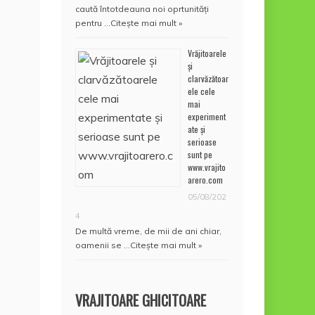
caută întotdeauna noi oprtunități
pentru …
Citește mai mult »
Vrăjitoarele
și
clarvăzătoar
ele cele
mai
experiment
ate și
serioase
sunt pe
www.vrajito
arero.com
05/08/202
4
De multă vreme, de mii de ani chiar,
oamenii se …
Citește mai mult »
VRAJITOARE GHICITOARE