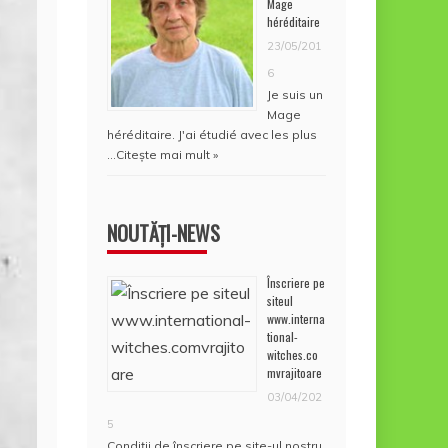
Mage
héréditaire
23/05/201
6
Je suis un
Mage
héréditaire. J'ai étudié avec les plus
…
Citește mai mult »
NOUTĂȚI-NEWS
Înscriere pe
siteul
www.interna
tional-
witches.co
mvrajitoare
03/04/202
5
Condiţii de înscriere pe site-ul nostru