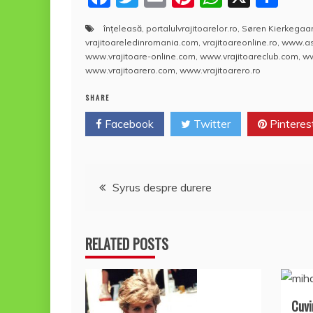
a
w
m
nt
h
a
înţeleasă
,
portalulvrajitoarelor.ro
,
Søren Kierkegaa
c
itt
ai
er
at
rt
vrajitoareledinromania.com
,
vrajitoareonline.ro
,
www.ast
e
er
l
e
s
aj
www.vrajitoare-online.com
,
www.vrajitoareclub.com
,
ww
www.vrajitoarero.com
,
www.vrajitoarero.ro
b
st
A
e
SHARE
o
p
a
Facebook
o
Twitter
p
Pinteres
z
k
ă
Navigare
Syrus despre durere
în
RELATED POSTS
articole
Cuvi