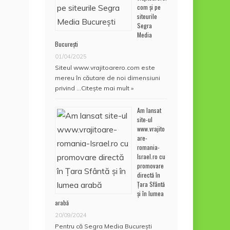
com și pe
siteurile
Segra
Media
București
01/04/2025
Siteul www.vrajitoarero.com este
mereu în căutare de noi dimensiuni
privind …
Citește mai mult »
Am lansat
site-ul
www.vrajito
are-
romania-
Israel.ro cu
promovare
directă în
Țara Sfântă
și în lumea
arabă
20/09/2024
Pentru că Segra Media București