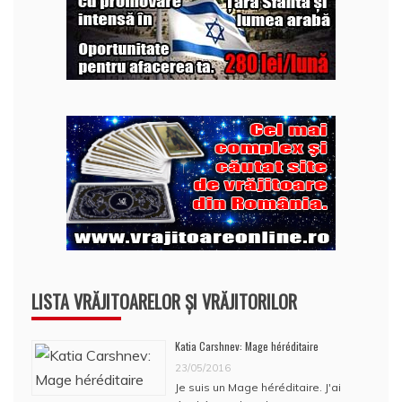
LISTA VRĂJITOARELOR ȘI VRĂJITORILOR
Katia Carshnev: Mage héréditaire
23/05/2016
Je suis un Mage héréditaire. J'ai