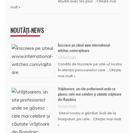
étudié avec les plus …
Citește mai
mult »
NOUTĂȚI-NEWS
Înscriere pe siteul www.international-
witches.comvrajitoare
03/04/2025
Condiţii de înscriere pe site-ul nostru
În atenţia persoanelor care …
Citește
mai mult »
Vrăjitoarero, un site profesionist unde se
găsesc cele mai celebre și căutate vrăjitoare
din România
02/04/2025
Siteul nostru a găzduit, încă de la
începuturi, pe cele …
Citește mai mult
»