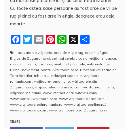
au mărturisit păcatele lor și au cerut mila instanței.
Cu toate astea, șase persoane au fost arse de vii pe
rug și cinci au fost arse în efigie, deoarece erau deja
moarte.
F
T
E
Pi
W
X
P
a
w
m
nt
h
a
acuzate de vrăjitorie
,
arse de vii pe rug
,
arse în efigie
,
c
itt
ai
er
at
rt
Brujas de Zugarramurdi
,
cel mai celebru caz al vrăjitoriei basce
,
e
er
l
e
s
aj
dezvaluiribiz.ro
,
Logroño
,
mărturisit păcatele
,
mila instanței
,
Pirineii navarrieni
,
portalulvrajitoarelor.ro
,
Procesul vrăjitoarelor
,
b
st
A
e
Ţara Bascilor
,
tribunalul Inchiziției spaniole
,
vrajitoare-
romania.com
,
vrajitoare-romania.ro
,
Vrăjitoarele din
o
p
a
Zugarramurdi
,
vrajitoareledinromania.com
,
vrajitoareonline.ro
,
o
p
z
vrăjitoria în Spania
,
www.international-witches.com/
,
www.portalulvrajitoarelor.ro
,
www.vrajitoare-online.com
,
k
ă
www.vrajitoareledinromania.ro
,
www.vrajitoareonline.ro/
,
www.vrajitoarero.com
,
www.vrajitoarero.ro
,
Zugarramurdi
SHARE