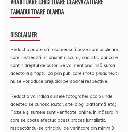
VRAJITOARE GHICITOARE CLARVAZATOARE
TAMADUITOARE OLANDA
DISCLAIMER
Redacția poate să foloseească poze spre publicare,
care ilustrează un anumit discurs jurnalistic, dar care
conțin dreptul de autor. Se va menționa însă sursa
acestora și faptul că prin publicare ( foto și/sau text)
nu se vor aduce prejudicii persoanei respective.
Redacția va indica sursele fotografiei, acolo unde
acestea se cunosc (autor, site, blog, platformă etc.).
Pozele și sursele sunt verificate, online, în măsura în
care se poate efectua acest proces jurnalistic,
respectându-se principiul de verificare din minim 3