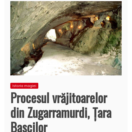
Istoria magiei
Procesul vrăjitoarelor
din Zugarramurdi, Ţara
Bascilor