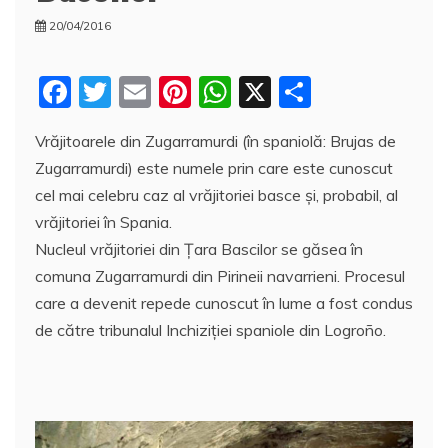
20/04/2016
F
T
E
Pi
W
X
P
a
w
m
nt
h
a
Vrăjitoarele din Zugarramurdi (în spaniolă: Brujas de
c
itt
ai
er
at
rt
Zugarramurdi) este numele prin care este cunoscut
e
er
l
e
s
aj
cel mai celebru caz al vrăjitoriei basce și, probabil, al
b
st
A
e
vrăjitoriei în Spania.
o
p
a
Nucleul vrăjitoriei din Ţara Bascilor se găsea în
o
p
z
comuna Zugarramurdi din Pirineii navarrieni. Procesul
care a devenit repede cunoscut în lume a fost condus
k
ă
de către tribunalul Inchiziției spaniole din Logroño.