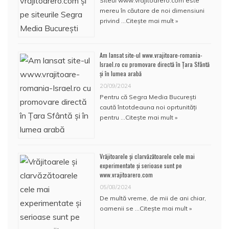
Siteul www.vrajitoarero.com este
mereu în căutare de noi dimensiuni
privind …
Citește mai mult »
Am lansat site-ul www.vrajitoare-romania-
Israel.ro cu promovare directă în Țara Sfântă
și în lumea arabă
20/09/2024
Pentru că Segra Media București
caută întotdeauna noi oprtunități
pentru …
Citește mai mult »
Vrăjitoarele și clarvăzătoarele cele mai
experimentate și serioase sunt pe
www.vrajitoarero.com
05/08/2024
De multă vreme, de mii de ani chiar,
oamenii se …
Citește mai mult »