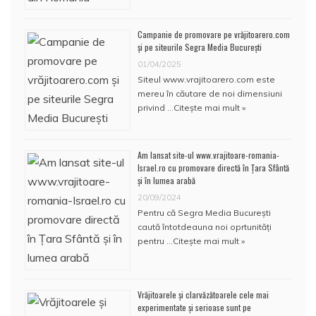
Campanie de promovare pe vrăjitoarero.com
și pe siteurile Segra Media București
01/04/2025
Siteul www.vrajitoarero.com este
mereu în căutare de noi dimensiuni
privind …
Citește mai mult »
Am lansat site-ul www.vrajitoare-romania-
Israel.ro cu promovare directă în Țara Sfântă
și în lumea arabă
20/09/2024
Pentru că Segra Media București
caută întotdeauna noi oprtunități
pentru …
Citește mai mult »
Vrăjitoarele și clarvăzătoarele cele mai
experimentate și serioase sunt pe