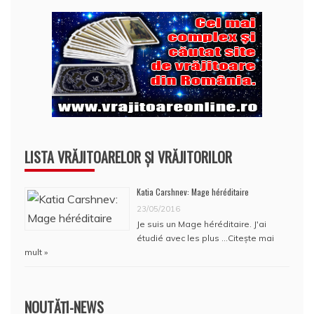
LISTA VRĂJITOARELOR ȘI VRĂJITORILOR
Katia Carshnev: Mage héréditaire
23/05/2016
Je suis un Mage héréditaire. J'ai
étudié avec les plus …
Citește mai
mult »
NOUTĂȚI-NEWS