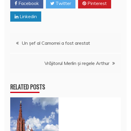
Facebook
Twitter
Pinterest
Linkedin
Navigare
Un şef al Camorrei a fost arestat
în
Vrăjitorul Merlin şi regele Arthur
articole
RELATED POSTS