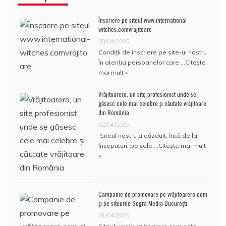
Înscriere pe siteul www.international-
witches.comvrajitoare
03/04/2025
Condiţii de înscriere pe site-ul nostru
În atenţia persoanelor care …
Citește
mai mult »
Vrăjitoarero, un site profesionist unde se
găsesc cele mai celebre și căutate vrăjitoare
din România
02/04/2025
Siteul nostru a găzduit, încă de la
începuturi, pe cele …
Citește mai mult
»
Campanie de promovare pe vrăjitoarero.com
și pe siteurile Segra Media București
01/04/2025