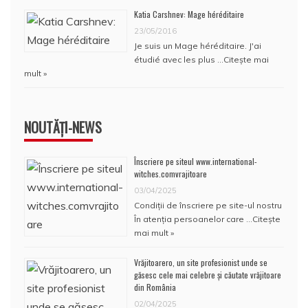
Katia Carshnev: Mage héréditaire
23/05/2016
Je suis un Mage héréditaire. J'ai
étudié avec les plus …
Citește mai
mult »
NOUTĂȚI-NEWS
Înscriere pe siteul www.international-
witches.comvrajitoare
03/04/2025
Condiţii de înscriere pe site-ul nostru
În atenţia persoanelor care …
Citește
mai mult »
Vrăjitoarero, un site profesionist unde se
găsesc cele mai celebre și căutate vrăjitoare
din România
02/04/2025