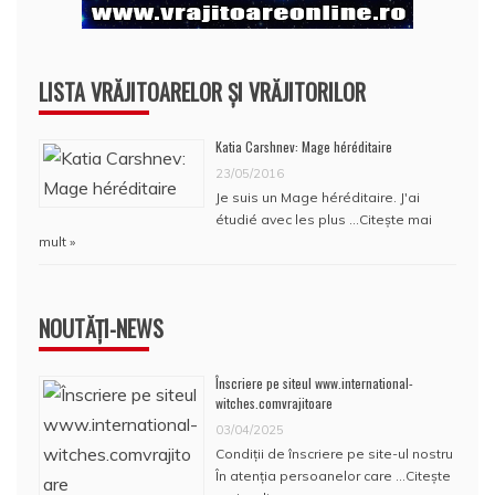
LISTA VRĂJITOARELOR ȘI VRĂJITORILOR
Katia Carshnev: Mage héréditaire
23/05/2016
Je suis un Mage héréditaire. J'ai
étudié avec les plus …
Citește mai
mult »
NOUTĂȚI-NEWS
Înscriere pe siteul www.international-
witches.comvrajitoare
03/04/2025
Condiţii de înscriere pe site-ul nostru
În atenţia persoanelor care …
Citește