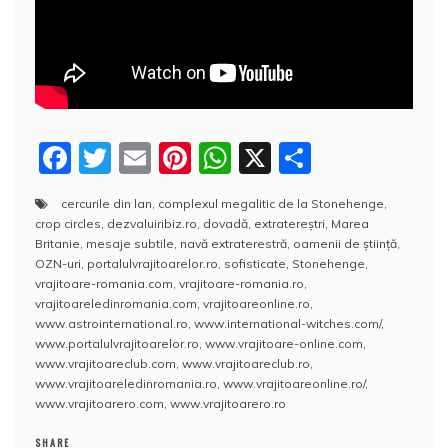
F
T
E
Pi
W
X
P
a
w
m
nt
h
a
cercurile din lan
,
complexul megalitic de la Stonehenge
,
c
itt
ai
er
at
rt
crop circles
,
dezvaluiribiz.ro
,
dovadă
,
extratereştri
,
Marea
e
er
l
e
s
aj
Britanie
,
mesaje subtile
,
navă extraterestră
,
oamenii de ştiinţă
,
OZN-uri
,
portalulvrajitoarelor.ro
,
sofisticate
,
Stonehenge
,
b
st
A
e
vrajitoare-romania.com
,
vrajitoare-romania.ro
,
vrajitoareledinromania.com
,
vrajitoareonline.ro
,
o
p
a
www.astrointernational.ro
,
www.international-witches.com/
,
o
p
z
www.portalulvrajitoarelor.ro
,
www.vrajitoare-online.com
,
www.vrajitoareclub.com
,
www.vrajitoareclub.ro
,
k
ă
www.vrajitoareledinromania.ro
,
www.vrajitoareonline.ro/
,
www.vrajitoarero.com
,
www.vrajitoarero.ro
SHARE