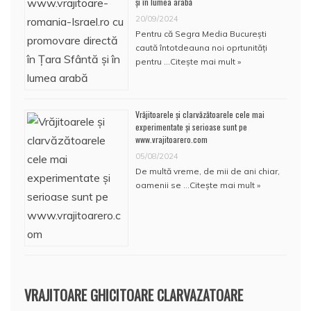
și în lumea arabă
20/09/2024
Pentru că Segra Media București
caută întotdeauna noi oprtunități
pentru …
Citește mai mult »
Vrăjitoarele și clarvăzătoarele cele mai
experimentate și serioase sunt pe
www.vrajitoarero.com
05/08/2024
De multă vreme, de mii de ani chiar,
oamenii se …
Citește mai mult »
VRAJITOARE GHICITOARE CLARVAZATOARE