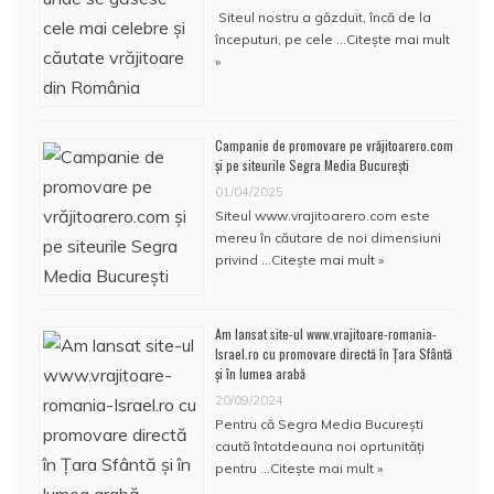
Siteul nostru a găzduit, încă de la
începuturi, pe cele …
Citește mai mult
»
Campanie de promovare pe vrăjitoarero.com
și pe siteurile Segra Media București
01/04/2025
Siteul www.vrajitoarero.com este
mereu în căutare de noi dimensiuni
privind …
Citește mai mult »
Am lansat site-ul www.vrajitoare-romania-
Israel.ro cu promovare directă în Țara Sfântă
și în lumea arabă
20/09/2024
Pentru că Segra Media București
caută întotdeauna noi oprtunități
pentru …
Citește mai mult »