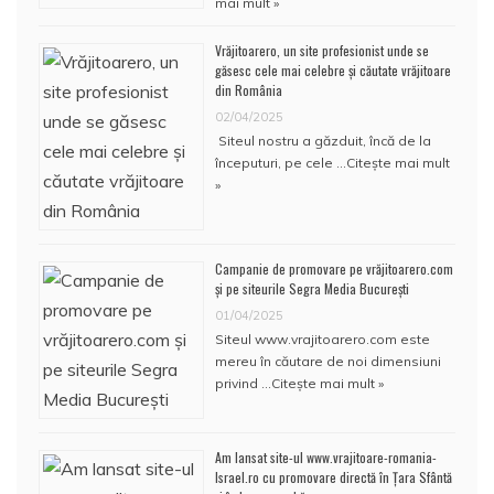
mai mult »
Vrăjitoarero, un site profesionist unde se
găsesc cele mai celebre și căutate vrăjitoare
din România
02/04/2025
Siteul nostru a găzduit, încă de la
începuturi, pe cele …
Citește mai mult
»
Campanie de promovare pe vrăjitoarero.com
și pe siteurile Segra Media București
01/04/2025
Siteul www.vrajitoarero.com este
mereu în căutare de noi dimensiuni
privind …
Citește mai mult »
Am lansat site-ul www.vrajitoare-romania-
Israel.ro cu promovare directă în Țara Sfântă