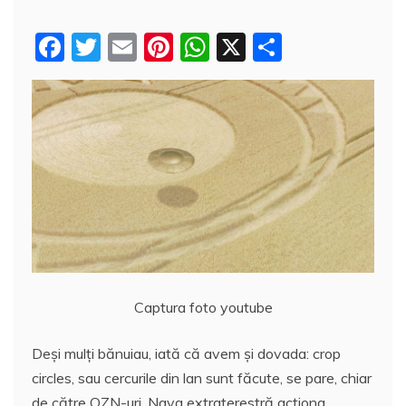
F
T
E
Pi
W
X
P
a
w
m
nt
h
a
c
itt
ai
er
at
rt
e
er
l
e
s
aj
b
st
A
e
o
p
a
o
p
z
k
ă
Captura foto youtube
Deşi mulţi bănuiau, iată că avem şi dovada: crop
circles, sau cercurile din lan sunt făcute, se pare, chiar
de către OZN-uri. Nava extraterestră acţiona