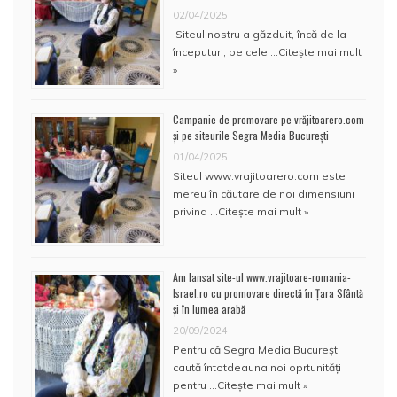
02/04/2025
Siteul nostru a găzduit, încă de la
începuturi, pe cele …
Citește mai mult
»
Campanie de promovare pe vrăjitoarero.com
și pe siteurile Segra Media București
01/04/2025
Siteul www.vrajitoarero.com este
mereu în căutare de noi dimensiuni
privind …
Citește mai mult »
Am lansat site-ul www.vrajitoare-romania-
Israel.ro cu promovare directă în Țara Sfântă
și în lumea arabă
20/09/2024
Pentru că Segra Media București
caută întotdeauna noi oprtunități
pentru …
Citește mai mult »