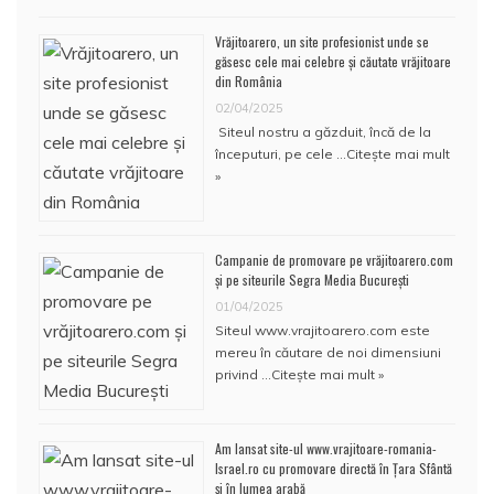
Vrăjitoarero, un site profesionist unde se
găsesc cele mai celebre și căutate vrăjitoare
din România
02/04/2025
Siteul nostru a găzduit, încă de la
începuturi, pe cele …
Citește mai mult
»
Campanie de promovare pe vrăjitoarero.com
și pe siteurile Segra Media București
01/04/2025
Siteul www.vrajitoarero.com este
mereu în căutare de noi dimensiuni
privind …
Citește mai mult »
Am lansat site-ul www.vrajitoare-romania-
Israel.ro cu promovare directă în Țara Sfântă
și în lumea arabă