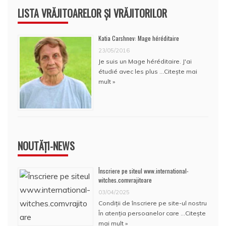
LISTA VRĂJITOARELOR ȘI VRĂJITORILOR
Katia Carshnev: Mage héréditaire
23/05/2016
Je suis un Mage héréditaire. J'ai
étudié avec les plus …
Citește mai
mult »
NOUTĂȚI-NEWS
Înscriere pe siteul www.international-
witches.comvrajitoare
03/04/2025
Condiţii de înscriere pe site-ul nostru
În atenţia persoanelor care …
Citește
mai mult »