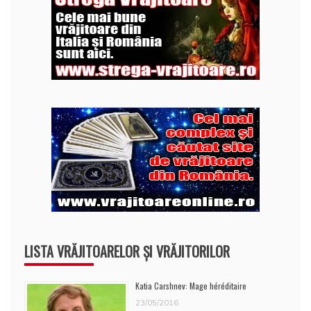
LISTA VRĂJITOARELOR ȘI VRĂJITORILOR
Katia Carshnev: Mage héréditaire
23/05/2016