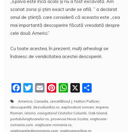
„Epava este încă acolo și nu a fost excavată. Am
scanat zona şi ştim exact unde se află, ” a declarat
omul de ştiinţă, care consideră că aceasta este „cea
mai importantă descoperire făcută vreodată despre
cele două Americi.”
Cu toate acestea, în prezent, mulți arheologi se
îndoiesc de veridicitatea acestei descoperiri.
F
T
E
Pi
W
X
P
a
w
m
nt
h
a
America
,
Canada
,
cercetătorul J. Hutton Pulitzer
,
c
itt
ai
er
at
rt
descoperită
,
dezvaluiribiz.ro
,
exploratorii romani
,
Imperiu
e
er
l
e
s
aj
Roman
,
istorici
,
navigatorul Cristofor Columb
,
Oak Island
,
portalulvrajitoarelor.ro
,
provincia Nova Scotia
,
vrajitoare-
b
st
A
e
romania.com
,
vrajitoare-romania.ro
,
vrajitoareledinromania.com
,
vrajitoareonline.ro
,