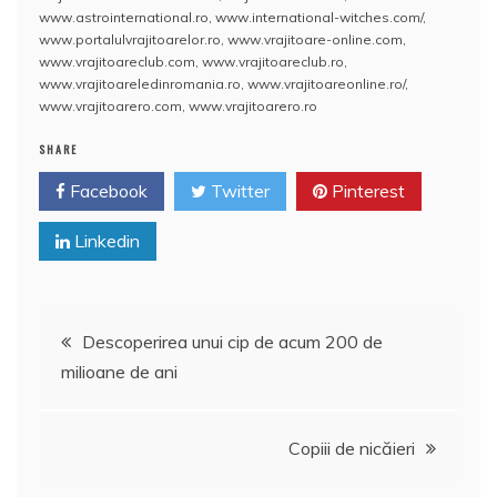
o
p
a
www.astrointernational.ro
,
www.international-witches.com/
,
o
p
z
www.portalulvrajitoarelor.ro
,
www.vrajitoare-online.com
,
www.vrajitoareclub.com
,
www.vrajitoareclub.ro
,
k
ă
www.vrajitoareledinromania.ro
,
www.vrajitoareonline.ro/
,
www.vrajitoarero.com
,
www.vrajitoarero.ro
SHARE
Facebook
Twitter
Pinterest
Linkedin
Navigare
Descoperirea unui cip de acum 200 de
milioane de ani
în
articole
Copiii de nicăieri