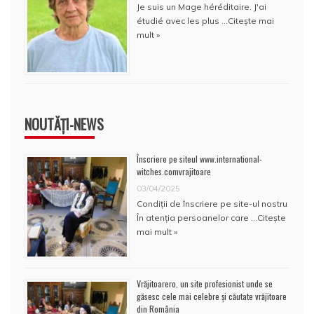
Je suis un Mage héréditaire. J'ai
étudié avec les plus …
Citește mai
mult »
NOUTĂȚI-NEWS
Înscriere pe siteul www.international-
witches.comvrajitoare
03/04/2025
Condiţii de înscriere pe site-ul nostru
În atenţia persoanelor care …
Citește
mai mult »
Vrăjitoarero, un site profesionist unde se
găsesc cele mai celebre și căutate vrăjitoare
din România