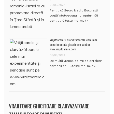
20/09/2024
Pentru că Segra Media București
caută întotdeauna noi oprtunități
pentru …
Citește mai mult »
Vrăjitoarele și clarvăzătoarele cele mai
experimentate și serioase sunt pe
www.vrajitoarero.com
05/08/2024
De multă vreme, de mii de ani chiar,
oamenii se …
Citește mai mult »
VRAJITOARE GHICITOARE CLARVAZATOARE