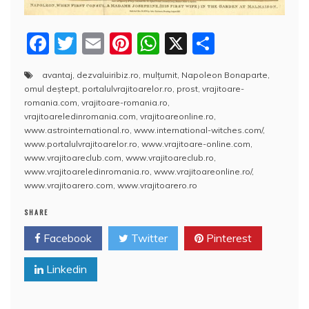
F
T
E
Pi
W
X
P
a
w
m
nt
h
a
avantaj
,
dezvaluiribiz.ro
,
mulţumit
,
Napoleon Bonaparte
,
c
itt
ai
er
at
rt
omul deştept
,
portalulvrajitoarelor.ro
,
prost
,
vrajitoare-
e
er
l
e
s
aj
romania.com
,
vrajitoare-romania.ro
,
vrajitoareledinromania.com
,
vrajitoareonline.ro
,
b
st
A
e
www.astrointernational.ro
,
www.international-witches.com/
,
www.portalulvrajitoarelor.ro
,
www.vrajitoare-online.com
,
o
p
a
www.vrajitoareclub.com
,
www.vrajitoareclub.ro
,
o
p
z
www.vrajitoareledinromania.ro
,
www.vrajitoareonline.ro/
,
www.vrajitoarero.com
,
www.vrajitoarero.ro
k
ă
SHARE
Facebook
Twitter
Pinterest
Linkedin