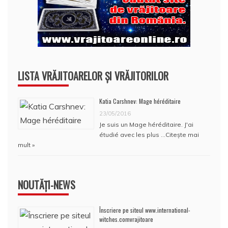
LISTA VRĂJITOARELOR ȘI VRĂJITORILOR
Katia Carshnev: Mage héréditaire
23/05/2016
Je suis un Mage héréditaire. J'ai
étudié avec les plus …
Citește mai
mult »
NOUTĂȚI-NEWS
Înscriere pe siteul www.international-
witches.comvrajitoare