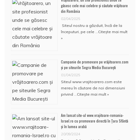
găsesc cele mai celebre și căutate vrăjitoare
din România
02/04/2025
Siteul nostru a găzduit, încă de la
începuturi, pe cele …
Citește mai mult
»
Campanie de promovare pe vrăjitoarero.com
și pe siteurile Segra Media București
01/04/2025
Siteul www.vrajitoarero.com este
mereu în căutare de noi dimensiuni
privind …
Citește mai mult »
Am lansat site-ul www.vrajitoare-romania-
Israel.ro cu promovare directă în Țara Sfântă
și în lumea arabă
20/09/2024