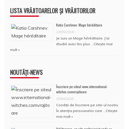
LISTA VRĂJITOARELOR ȘI VRĂJITORILOR
Katia Carshnev: Mage héréditaire
23/05/2016
Je suis un Mage héréditaire. J'ai
étudié avec les plus …
Citește mai
mult »
NOUTĂȚI-NEWS
Înscriere pe siteul www.international-
witches.comvrajitoare
03/04/2025
Condiţii de înscriere pe site-ul nostru
În atenţia persoanelor care …
Citește
mai mult »
Vrăjitoarero, un site profesionist unde se