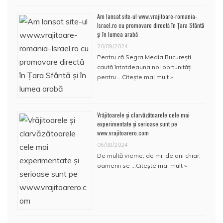
Am lansat site-ul www.vrajitoare-romania-
Israel.ro cu promovare directă în Țara Sfântă
și în lumea arabă
20/09/2024
Pentru că Segra Media București
caută întotdeauna noi oprtunități
pentru …
Citește mai mult »
Vrăjitoarele și clarvăzătoarele cele mai
experimentate și serioase sunt pe
www.vrajitoarero.com
05/08/2024
De multă vreme, de mii de ani chiar,
oamenii se …
Citește mai mult »