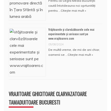
Pentru că Segra Media București
caută întotdeauna noi oprtunități
pentru …
Citește mai mult »
Vrăjitoarele și clarvăzătoarele cele mai
experimentate și serioase sunt pe
www.vrajitoarero.com
05/08/2024
De multă vreme, de mii de ani chiar,
oamenii se …
Citește mai mult »
VRAJITOARE GHICITOARE CLARVAZATOARE
TAMADUITOARE BUCURESTI