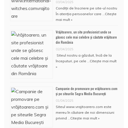
03/04/2025
Condiţii de înscriere pe site-ul nostru
În atenţia persoanelor care …
Citește
mai mult »
Vrăjitoarero, un site profesionist unde se
găsesc cele mai celebre și căutate vrăjitoare
din România
02/04/2025
Siteul nostru a găzduit, încă de la
începuturi, pe cele …
Citește mai mult
»
Campanie de promovare pe vrăjitoarero.com
și pe siteurile Segra Media București
01/04/2025
Siteul www.vrajitoarero.com este
mereu în căutare de noi dimensiuni
privind …
Citește mai mult »