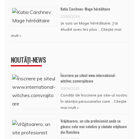
Katia Carshnev: Mage héréditaire
23/05/2016
Je suis un Mage héréditaire. J'ai
étudié avec les plus …
Citește mai
mult »
NOUTĂȚI-NEWS
Înscriere pe siteul www.international-
witches.comvrajitoare
03/04/2025
Condiţii de înscriere pe site-ul nostru
În atenţia persoanelor care …
Citește
mai mult »
Vrăjitoarero, un site profesionist unde se
găsesc cele mai celebre și căutate vrăjitoare
din România