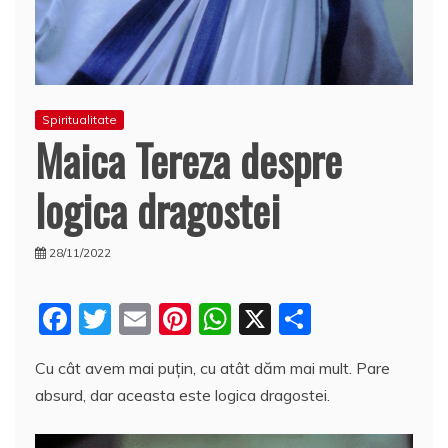
Spiritualitate
Maica Tereza despre
logica dragostei
28/11/2022
F
T
E
Pi
W
X
P
a
w
m
nt
h
a
Cu cât avem mai puţin, cu atât dăm mai mult. Pare
c
itt
ai
er
at
rt
absurd, dar aceasta este logica dragostei.
e
er
l
e
s
aj
b
st
A
e