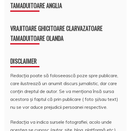
TAMADUITOARE ANGLIA
VRAJITOARE GHICITOARE CLARVAZATOARE
TAMADUITOARE OLANDA
DISCLAIMER
Redacția poate să foloseească poze spre publicare,
care ilustrează un anumit discurs jurnalistic, dar care
conțin dreptul de autor. Se va menționa însă sursa
acestora și faptul că prin publicare ( foto și/sau text)
nu se vor aduce prejudicii persoanei respective.
Redacția va indica sursele fotografiei, acolo unde
acestea se cunosc (autor, site, blog, platformă etc.).