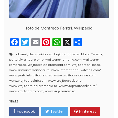
foto de Manfredo Ferrari, Wikipedia
F
T
E
Pi
W
X
P
a
w
m
nt
h
a
absurd
,
dezvaluiribiz.ro
,
logica dragostei
,
Maica Tereza
,
c
itt
ai
er
at
rt
portalulvrajitoarelor.ro
,
vrajitoare-romania.com
,
vrajitoare-
e
er
l
e
s
aj
romania.ro
,
vrajitoareledinromania.com
,
vrajitoareonline.ro
,
www.astrointernational.ro
,
www.international-witches.com/
,
b
st
A
e
www.portalulvrajitoarelor.ro
,
www.vrajitoare-online.com
,
www.vrajitoareclub.com
,
www.vrajitoareclub.ro
,
o
p
a
www.vrajitoareledinromania.ro
,
www.vrajitoareonline.ro/
,
o
p
z
www.vrajitoarero.com
,
www.vrajitoarero.ro
k
ă
SHARE
Facebook
Twitter
Pinterest