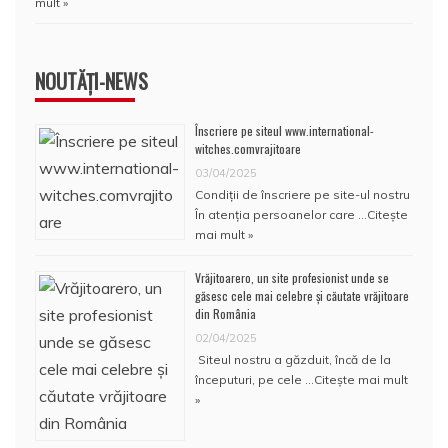
mult »
NOUTĂȚI-NEWS
Înscriere pe siteul www.international-
witches.comvrajitoare
03/04/2025
Condiţii de înscriere pe site-ul nostru
În atenţia persoanelor care …
Citește
mai mult »
Vrăjitoarero, un site profesionist unde se
găsesc cele mai celebre și căutate vrăjitoare
din România
02/04/2025
Siteul nostru a găzduit, încă de la
începuturi, pe cele …
Citește mai mult
»