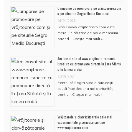
Campanie de promovare pe vrăjitoarero.com
și pe siteurile Segra Media București
01/04/2025
Siteul www.vrajitoarero.com este
mereu în căutare de noi dimensiuni
privind …
Citește mai mult »
Am lansat site-ul www.vrajitoare-romania-
Israel.ro cu promovare directă în Țara Sfântă
și în lumea arabă
20/09/2024
Pentru că Segra Media București
caută întotdeauna noi oprtunități
pentru …
Citește mai mult »
Vrăjitoarele și clarvăzătoarele cele mai
experimentate și serioase sunt pe
www.vrajitoarero.com