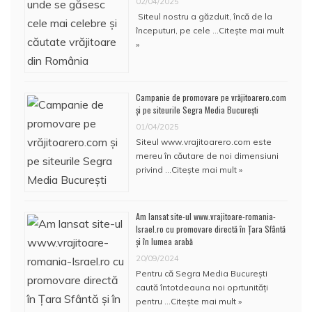
02/04/2025
Siteul nostru a găzduit, încă de la
începuturi, pe cele …
Citește mai mult
»
Campanie de promovare pe vrăjitoarero.com
și pe siteurile Segra Media București
01/04/2025
Siteul www.vrajitoarero.com este
mereu în căutare de noi dimensiuni
privind …
Citește mai mult »
Am lansat site-ul www.vrajitoare-romania-
Israel.ro cu promovare directă în Țara Sfântă
și în lumea arabă
20/09/2024
Pentru că Segra Media București
caută întotdeauna noi oprtunități
pentru …
Citește mai mult »