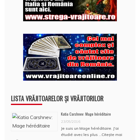
LISTA VRĂJITOARELOR ȘI VRĂJITORILOR
Katia Carshnev: Mage héréditaire
23/05/2016
Je suis un Mage héréditaire. J'ai
étudié avec les plus …
Citește mai