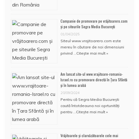
Campanie de promovare pe vrăjitoarero.com
și pe siteurile Segra Media București
01/04/2025
Siteul www.vrajitoarero.com este
mereu în căutare de noi dimensiuni
privind …
Citește mai mult »
Am lansat site-ul www.vrajitoare-romania-
Israel.ro cu promovare directă în Țara Sfântă
și în lumea arabă
20/09/2024
Pentru că Segra Media București
caută întotdeauna noi oprtunități
pentru …
Citește mai mult »
Vrăjitoarele și clarvăzătoarele cele mai