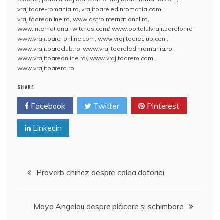
e
er
l
e
s
aj
vrajitoare-romania.ro
,
vrajitoareledinromania.com
,
vrajitoareonline.ro
,
www.astrointernational.ro
,
b
st
A
e
www.international-witches.com/
,
www.portalulvrajitoarelor.ro
,
www.vrajitoare-online.com
,
www.vrajitoareclub.com
,
o
p
a
www.vrajitoareclub.ro
,
www.vrajitoareledinromania.ro
,
o
p
z
www.vrajitoareonline.ro/
,
www.vrajitoarero.com
,
www.vrajitoarero.ro
k
ă
SHARE
Facebook
Twitter
Pinterest
Linkedin
Navigare
Proverb chinez despre calea datoriei
în
Maya Angelou despre plăcere şi schimbare