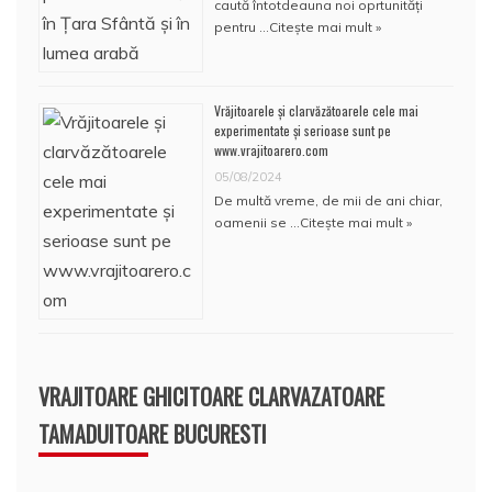
caută întotdeauna noi oprtunități
pentru …
Citește mai mult »
Vrăjitoarele și clarvăzătoarele cele mai
experimentate și serioase sunt pe
www.vrajitoarero.com
05/08/2024
De multă vreme, de mii de ani chiar,
oamenii se …
Citește mai mult »
VRAJITOARE GHICITOARE CLARVAZATOARE
TAMADUITOARE BUCURESTI