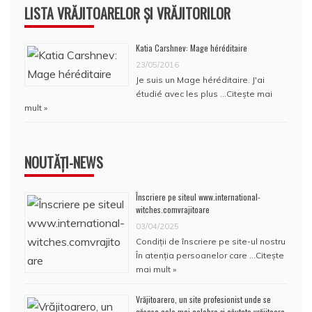
LISTA VRĂJITOARELOR ȘI VRĂJITORILOR
Katia Carshnev: Mage héréditaire
23/05/2016
Je suis un Mage héréditaire. J'ai
étudié avec les plus …
Citește mai
mult »
NOUTĂȚI-NEWS
Înscriere pe siteul www.international-
witches.comvrajitoare
03/04/2025
Condiţii de înscriere pe site-ul nostru
În atenţia persoanelor care …
Citește
mai mult »
Vrăjitoarero, un site profesionist unde se
găsesc cele mai celebre și căutate vrăjitoare