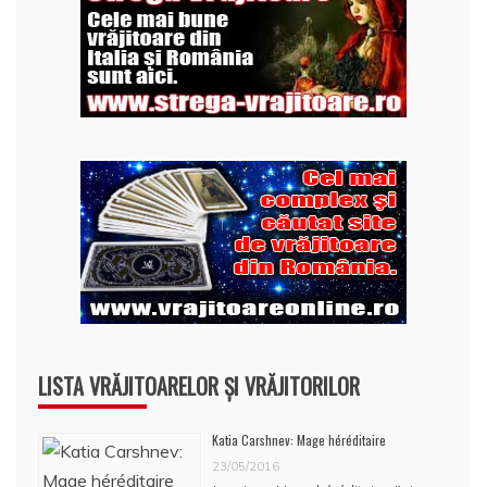
LISTA VRĂJITOARELOR ȘI VRĂJITORILOR
Katia Carshnev: Mage héréditaire
23/05/2016