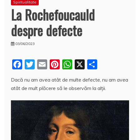
Spiritualitate
La Rochefoucauld
despre defecte
03/06/2023
F
T
E
Pi
W
X
P
a
w
m
nt
h
a
Dacă nu am avea atât de multe defecte, nu am avea
c
itt
ai
er
at
rt
atât de mult plăcere să le observăm la alţii.
e
er
l
e
s
aj
b
st
A
e
o
p
a
o
p
z
k
ă