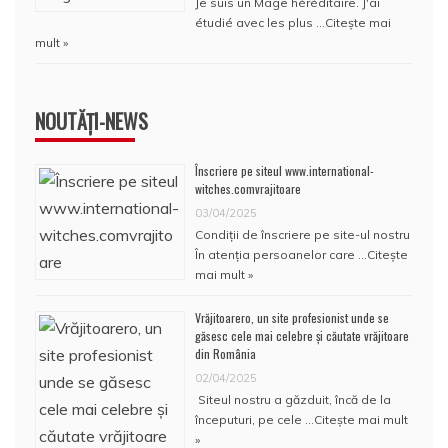
Je suis un Mage héréditaire. J'ai
étudié avec les plus …
Citește mai
mult »
NOUTĂȚI-NEWS
Înscriere pe siteul www.international-
witches.comvrajitoare
03/04/2025
Condiţii de înscriere pe site-ul nostru
În atenţia persoanelor care …
Citește
mai mult »
Vrăjitoarero, un site profesionist unde se
găsesc cele mai celebre și căutate vrăjitoare
din România
02/04/2025
Siteul nostru a găzduit, încă de la
începuturi, pe cele …
Citește mai mult
»