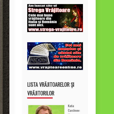
LISTA VRĂJITOARELOR ȘI
VRĂJITORILOR
Katia
Carshnev: