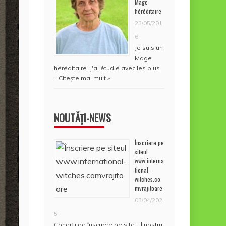
Mage
héréditaire
23/05/201
6
Je suis un
Mage
héréditaire. J'ai étudié avec les plus
…
Citește mai mult »
NOUTĂȚI-NEWS
Înscriere pe
siteul
www.interna
tional-
witches.co
mvrajitoare
03/04/202
5
Condiţii de înscriere pe site-ul nostru