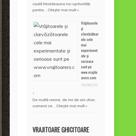
caută întotdeauna noi oprtunități
pentru …
Citește mai mult »
Vrăjitoarele
și
clarvăzătoar
ele cele
mai
experiment
ate și
serioase
sunt pe
www.vrajito
arero.com
05/08/202
4
De multă vreme, de mii de ani chiar,
oamenii se …
Citește mai mult »
VRAJITOARE GHICITOARE