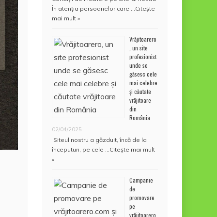
În atenţia persoanelor care …
Citește
mai mult »
Vrăjitoarero
, un site
profesionist
unde se
găsesc cele
mai celebre
și căutate
vrăjitoare
din
România
02/04/2025
Siteul nostru a găzduit, încă de la
începuturi, pe cele …
Citește mai mult
»
Campanie
de
promovare
pe
vrăjitoarero.