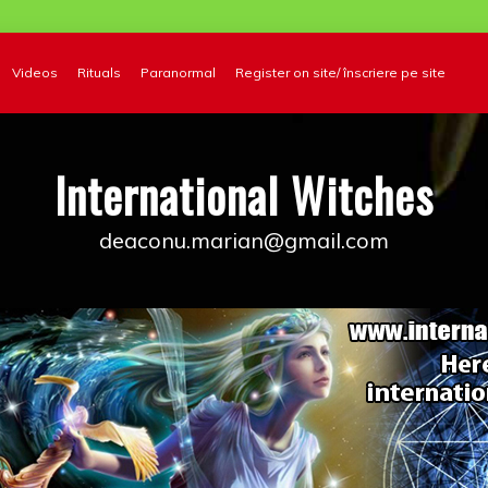
Videos
Rituals
Paranormal
Register on site/ înscriere pe site
International Witches
deaconu.marian@gmail.com