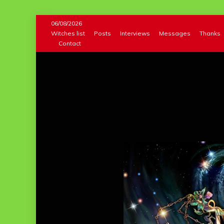
Skip
06/08/2026
to
Witches list
Posts
Interviews
Messages
Thanks
Contact
content