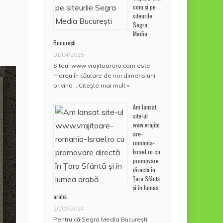
com și pe
siteurile
Segra
Media
București
01/04/2025
Siteul www.vrajitoarero.com este
mereu în căutare de noi dimensiuni
privind …
Citește mai mult »
Am lansat
site-ul
www.vrajito
are-
romania-
Israel.ro cu
promovare
directă în
Țara Sfântă
și în lumea
arabă
20/09/2024
Pentru că Segra Media București