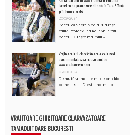
Am lansat site-ul www.vrajitoare-romania-
Israel.ro cu promovare directă în Țara Sfântă
și în lumea arabă
20/09/2024
Pentru că Segra Media București
caută întotdeauna noi oprtunități
pentru …
Citește mai mult »
Vrăjitoarele și clarvăzătoarele cele mai
experimentate și serioase sunt pe
www.vrajitoarero.com
05/08/2024
De multă vreme, de mii de ani chiar,
oamenii se …
Citește mai mult »
VRAJITOARE GHICITOARE CLARVAZATOARE
TAMADUITOARE BUCURESTI