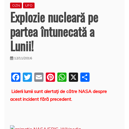
OZN
UFO
Explozie nucleară pe
partea întunecată a
Lunii!
12/11/2016
F
T
E
Pi
W
X
P
a
w
m
nt
h
a
Liderii lumii sunt alertaţi de către NASA despre
c
itt
ai
er
at
rt
acest incident fără precedent.
e
er
l
e
s
aj
b
st
A
e
o
p
a