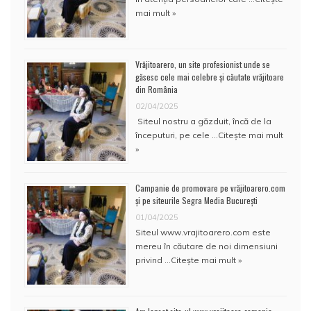
mai mult »
Vrăjitoarero, un site profesionist unde se
găsesc cele mai celebre și căutate vrăjitoare
din România
02/04/2025
Siteul nostru a găzduit, încă de la
începuturi, pe cele …
Citește mai mult
»
Campanie de promovare pe vrăjitoarero.com
și pe siteurile Segra Media București
01/04/2025
Siteul www.vrajitoarero.com este
mereu în căutare de noi dimensiuni
privind …
Citește mai mult »