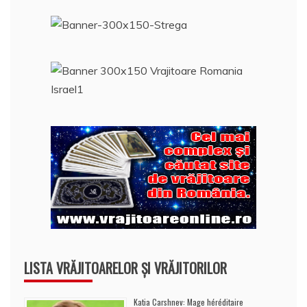
LISTA VRĂJITOARELOR ȘI VRĂJITORILOR
Katia Carshnev: Mage héréditaire