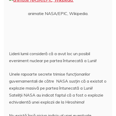
o
p
z
k
ă
animatie NASA/EPIC, Wikipedia.
Liderii lumii consideră că a avut loc un posibil
eveniment nuclear pe partea întunecată a Lunii!
Unele rapoarte secrete trimise funcționarilor
guvernamentali de către NASA susţin că a existat o
explozie masivă pe partea întunecată a Lunii!
Sateliţii NASA au indicat faptul că a fost o explozie
echivalentă unei explozii de la Hiroshima!
Nu există însă niciun indiciu al unei eventuale