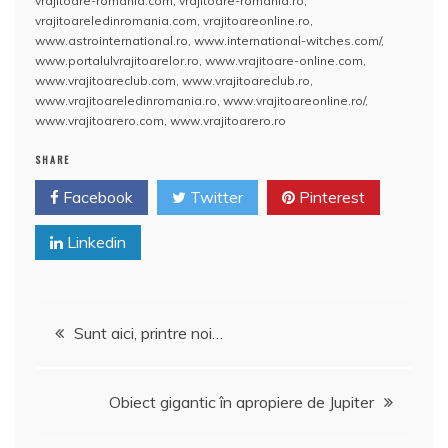
vrajitoare-romania.com
,
vrajitoare-romania.ro
,
k
ă
vrajitoareledinromania.com
,
vrajitoareonline.ro
,
www.astrointernational.ro
,
www.international-witches.com/
,
www.portalulvrajitoarelor.ro
,
www.vrajitoare-online.com
,
www.vrajitoareclub.com
,
www.vrajitoareclub.ro
,
www.vrajitoareledinromania.ro
,
www.vrajitoareonline.ro/
,
www.vrajitoarero.com
,
www.vrajitoarero.ro
SHARE
Facebook
Twitter
Pinterest
Linkedin
Navigare
Sunt aici, printre noi…
în
Obiect gigantic în apropiere de Jupiter
articole