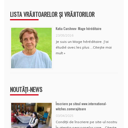
LISTA VRĂJITOARELOR ȘI VRĂJITORILOR
Katia Carshnev: Mage héréditaire
23/05/2016
Je suis un Mage héréditaire. J'ai
étudié avec les plus …
Citește mai
mult »
NOUTĂȚI-NEWS
Înscriere pe siteul www.international-
witches.comvrajitoare
03/04/2025
Condiţii de înscriere pe site-ul nostru
În atenţia persoanelor care …
Citește