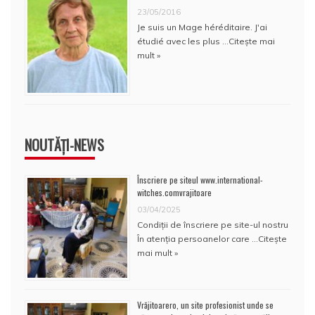
23/05/2016
Je suis un Mage héréditaire. J'ai
étudié avec les plus …
Citește mai
mult »
NOUTĂȚI-NEWS
Înscriere pe siteul www.international-
witches.comvrajitoare
03/04/2025
Condiţii de înscriere pe site-ul nostru
În atenţia persoanelor care …
Citește
mai mult »
Vrăjitoarero, un site profesionist unde se