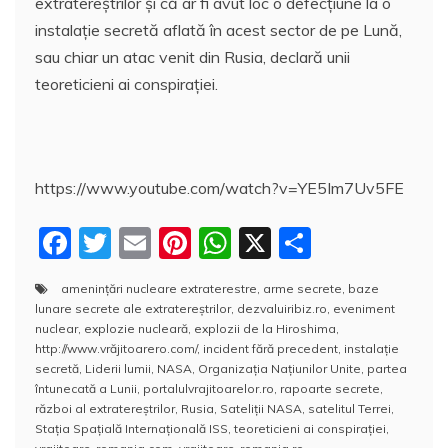
extratereştrilor şi că ar fi avut loc o defecțiune la o
instalaţie secretă aflată în acest sector de pe Lună,
sau chiar un atac venit din Rusia, declară unii
teoreticieni ai conspiraţiei.
https://www.youtube.com/watch?v=YE5Im7Uv5FE
F
T
E
Pi
W
X
P
a
w
m
nt
h
a
amenințări nucleare extraterestre
,
arme secrete
,
baze
c
itt
ai
er
at
rt
lunare secrete ale extratereştrilor
,
dezvaluiribiz.ro
,
eveniment
e
er
l
e
s
aj
nuclear
,
explozie nucleară
,
explozii de la Hiroshima
,
http://www.vrăjitoarero.com/
,
incident fără precedent
,
instalaţie
b
st
A
e
secretă
,
Liderii lumii
,
NASA
,
Organizația Națiunilor Unite
,
partea
întunecată a Lunii
,
portalulvrajitoarelor.ro
,
rapoarte secrete
,
o
p
a
război al extratereştrilor
,
Rusia
,
Sateliţii NASA
,
satelitul Terrei
,
o
p
z
Stația Spațială Internațională ISS
,
teoreticieni ai conspiraţiei
,