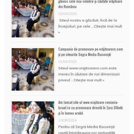
găsesc cele mai celebre și căutate vrăjitoare
din România
02/04/2025
Siteul nostru a găzduit, încă de la
începuturi, pe cele …
Citește mai mult
»
Campanie de promovare pe vrăjitoarero.com
și pe siteurile Segra Media București
01/04/2025
Siteul www.vrajitoarero.com este
mereu în căutare de noi dimensiuni
privind …
Citește mai mult »
Am lansat site-ul www.vrajitoare-romania-
Israel.ro cu promovare directă în Țara Sfântă
și în lumea arabă
20/09/2024
Pentru că Segra Media București
caută întotdeauna noi oprtunități