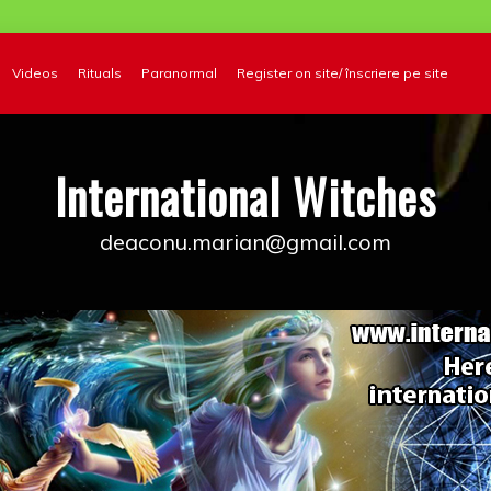
Videos
Rituals
Paranormal
Register on site/ înscriere pe site
International Witches
deaconu.marian@gmail.com