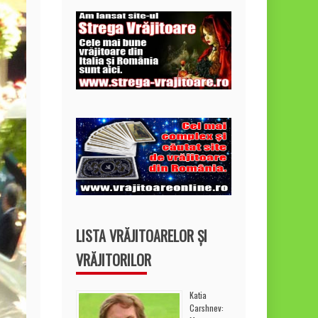
LISTA VRĂJITOARELOR ȘI
VRĂJITORILOR
Katia
Carshnev: