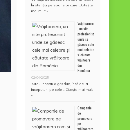
În atenţia persoanelor care …
Citește
mai mult »
Vrăjitoarero
, un site
profesionist
unde se
găsesc cele
mai celebre
și căutate
vrăjitoare
din
România
02/04/2025
Siteul nostru a găzduit, încă de la
începuturi, pe cele …
Citește mai mult
»
Campanie
de
promovare
pe
vrăjitoarero.