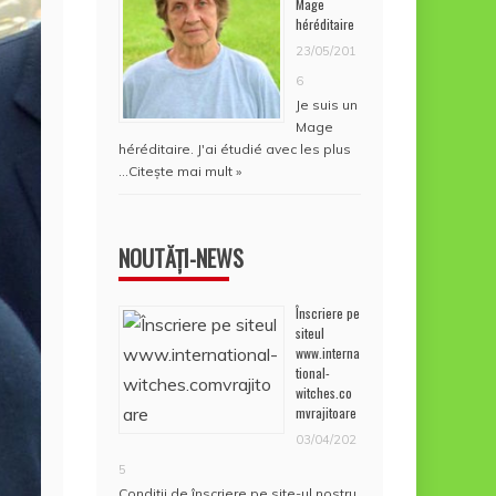
Mage
héréditaire
23/05/201
6
Je suis un
Mage
héréditaire. J'ai étudié avec les plus
…
Citește mai mult »
NOUTĂȚI-NEWS
Înscriere pe
siteul
www.interna
tional-
witches.co
mvrajitoare
03/04/202
5
Condiţii de înscriere pe site-ul nostru