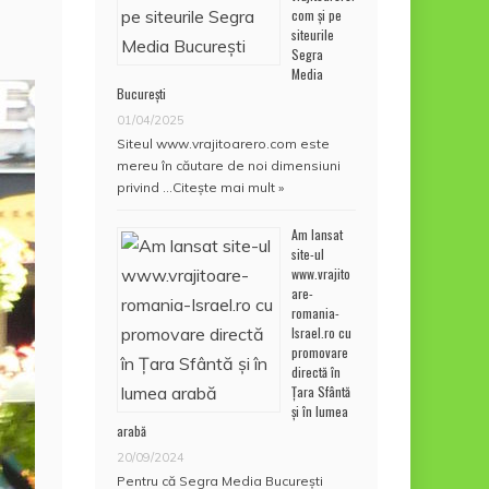
com și pe
siteurile
Segra
Media
București
01/04/2025
Siteul www.vrajitoarero.com este
mereu în căutare de noi dimensiuni
privind …
Citește mai mult »
Am lansat
site-ul
www.vrajito
are-
romania-
Israel.ro cu
promovare
directă în
Țara Sfântă
și în lumea
arabă
20/09/2024
Pentru că Segra Media București