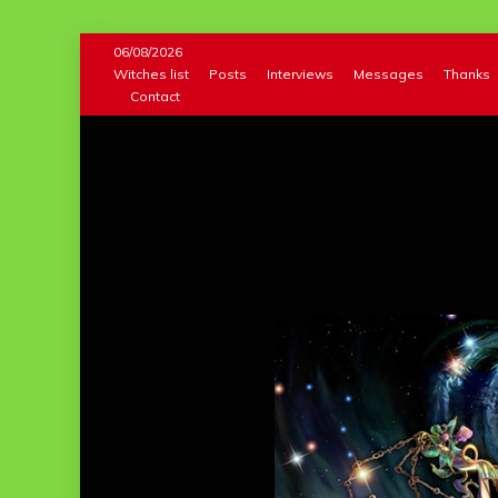
Skip
06/08/2026
to
Witches list
Posts
Interviews
Messages
Thanks
Contact
content