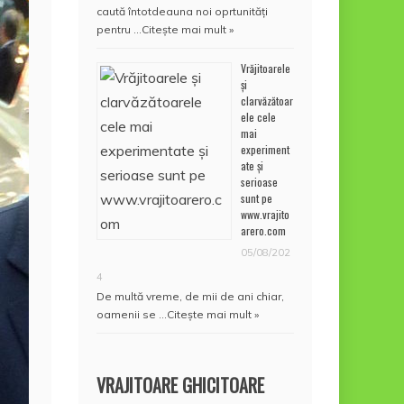
caută întotdeauna noi oprtunități
pentru …
Citește mai mult »
Vrăjitoarele
și
clarvăzătoar
ele cele
mai
experiment
ate și
serioase
sunt pe
www.vrajito
arero.com
05/08/202
4
De multă vreme, de mii de ani chiar,
oamenii se …
Citește mai mult »
VRAJITOARE GHICITOARE