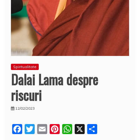
Spiritualitate
Dalai Lama despre
riscuri
12/02/2023
F
T
E
Pi
W
X
P
a
w
m
nt
h
a