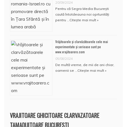
20/09/2024
Pentru că Segra Media București
caută întotdeauna noi oprtunități
pentru …
Citește mai mult »
Vrăjitoarele și clarvăzătoarele cele mai
experimentate și serioase sunt pe
www.vrajitoarero.com
05/08/2024
De multă vreme, de mii de ani chiar,
oamenii se …
Citește mai mult »
VRAJITOARE GHICITOARE CLARVAZATOARE
TAMADUITOARE BUCURESTI