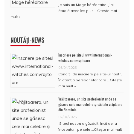
Je suis un Mage héréditaire. J'ai
étudié avec les plus …
Citește mai
mult »
NOUTĂȚI-NEWS
Înscriere pe siteul www.international-
witches.comvrajitoare
03/04/2025
Condiţii de înscriere pe site-ul nostru
În atenţia persoanelor care …
Citește
mai mult »
Vrăjitoarero, un site profesionist unde se
găsesc cele mai celebre și căutate vrăjitoare
din România
02/04/2025
Siteul nostru a găzduit, încă de la
începuturi, pe cele …
Citește mai mult