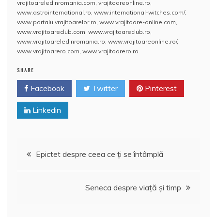
vrajitoareledinromania.com
,
vrajitoareonline.ro
,
b
st
A
e
www.astrointernational.ro
,
www.international-witches.com/
,
www.portalulvrajitoarelor.ro
,
www.vrajitoare-online.com
,
o
p
a
www.vrajitoareclub.com
,
www.vrajitoareclub.ro
,
o
p
z
www.vrajitoareledinromania.ro
,
www.vrajitoareonline.ro/
,
www.vrajitoarero.com
,
www.vrajitoarero.ro
k
ă
SHARE
Facebook
Twitter
Pinterest
Linkedin
Navigare
Epictet despre ceea ce ţi se întâmplă
în
Seneca despre viaţă şi timp
articole