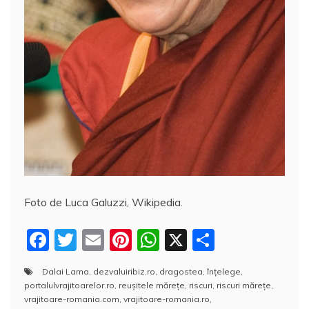
Foto de Luca Galuzzi, Wikipedia.
F
T
E
Pi
W
X
P
a
w
m
nt
h
a
Dalai Lama
,
dezvaluiribiz.ro
,
dragostea
,
înțelege
,
c
itt
ai
er
at
rt
portalulvrajitoarelor.ro
,
reuşitele măreţe
,
riscuri
,
riscuri măreţe
,
e
er
l
e
s
aj
vrajitoare-romania.com
,
vrajitoare-romania.ro
,