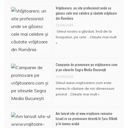
Vrăjitoarero, un site profesionist unde se
găsesc cele mai celebre și căutate vrăjitoare
din România
02/04/2025
Siteul nostru a găzduit, încă de la
începuturi, pe cele …
Citește mai mult
»
Campanie de promovare pe vrăjitoarero.com
și pe siteurile Segra Media București
01/04/2025
Siteul www.vrajitoarero.com este
mereu în căutare de noi dimensiuni
privind …
Citește mai mult »
Am lansat site-ul www.vrajitoare-romania-
Israel.ro cu promovare directă în Țara Sfântă
și în lumea arabă