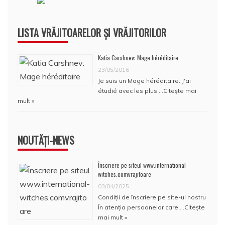
LISTA VRĂJITOARELOR ȘI VRĂJITORILOR
Katia Carshnev: Mage héréditaire
23/05/2016
Je suis un Mage héréditaire. J'ai
étudié avec les plus …
Citește mai
mult »
NOUTĂȚI-NEWS
Înscriere pe siteul www.international-
witches.comvrajitoare
03/04/2025
Condiţii de înscriere pe site-ul nostru
În atenţia persoanelor care …
Citește
mai mult »