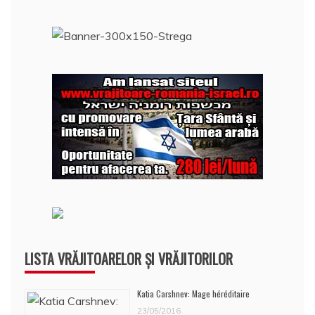
după:
LISTA VRĂJITOARELOR ȘI VRĂJITORILOR
Katia Carshnev: Mage héréditaire
23/05/2016