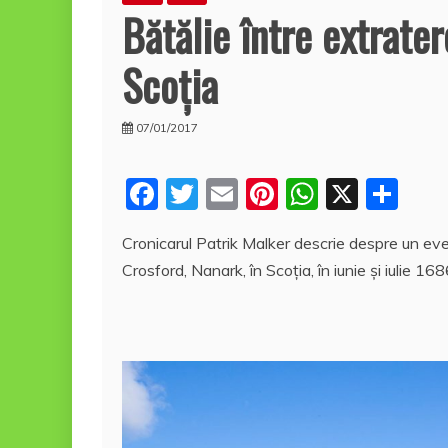
Bătălie între extrater
Scoţia
07/01/2017
F
T
E
Pi
W
X
P
a
w
m
nt
h
a
Cronicarul Patrik Malker descrie despre un ev
c
itt
ai
er
at
rt
Crosford, Nanark, în Scoţia, în iunie şi iulie 168
e
er
l
e
s
aj
b
st
A
e
o
p
a
o
p
z
k
ă