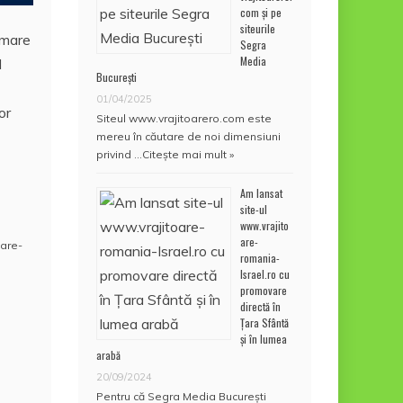
com și pe
siteurile
o mare
Segra
Media
l
București
01/04/2025
or
Siteul www.vrajitoarero.com este
mereu în căutare de noi dimensiuni
privind …
Citește mai mult »
Am lansat
site-ul
www.vrajito
are-
oare-
romania-
Israel.ro cu
promovare
directă în
Țara Sfântă
și în lumea
arabă
20/09/2024
Pentru că Segra Media București