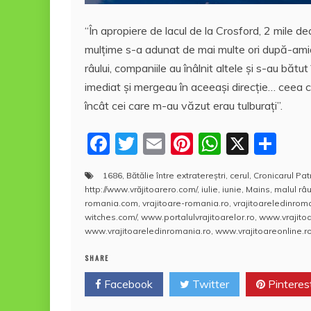
“În apropiere de lacul de la Crosford, 2 mile de
mulţime s-a adunat de mai multe ori după-ami
râului, companiile au înâlnit altele şi s-au băt
imediat şi mergeau în aceeaşi direcţie… ceea 
încât cei care m-au văzut erau tulburaţi”.
F
T
E
Pi
W
X
P
a
w
m
nt
h
a
1686
,
Bătălie între extratereştri
,
cerul
,
Cronicarul Pat
c
itt
ai
er
at
rt
http://www.vrăjitoarero.com/
,
iulie
,
iunie
,
Mains
,
malul râu
e
er
l
e
s
aj
romania.com
,
vrajitoare-romania.ro
,
vrajitoareledinro
witches.com/
,
www.portalulvrajitoarelor.ro
,
www.vrajito
b
st
A
e
www.vrajitoareledinromania.ro
,
www.vrajitoareonline.ro
o
p
a
SHARE
o
p
z
Facebook
Twitter
Pinteres
k
ă