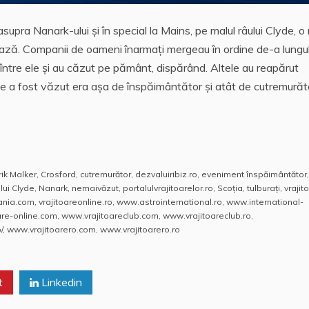
asupra Nanark-ului şi în special la Mains, pe malul râului Clyde, 
ază. Companii de oameni înarmaţi mergeau în ordine de-a lungu
ut între ele şi au căzut pe pământ, dispărând. Altele au reapărut
ce a fost văzut era aşa de înspăimântător şi atât de cutremurăt
rik Malker
,
Crosford
,
cutremurător
,
dezvaluiribiz.ro
,
eveniment înspăimântător
,
lui Clyde
,
Nanark
,
nemaivăzut
,
portalulvrajitoarelor.ro
,
Scoţia
,
tulburaţi
,
vrajit
mania.com
,
vrajitoareonline.ro
,
www.astrointernational.ro
,
www.international-
are-online.com
,
www.vrajitoareclub.com
,
www.vrajitoareclub.ro
,
/
,
www.vrajitoarero.com
,
www.vrajitoarero.ro
t
Linkedin