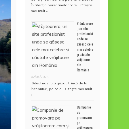
În atenţia persoanelor care …
Citește
mai mult »
Vrăjitoarero
, un site
profesionist
unde se
găsesc cele
mai celebre
și căutate
vrăjitoare
din
România
02/04/2025
Siteul nostru a găzduit, încă de la
începuturi, pe cele …
Citește mai mult
»
Campanie
de
promovare
pe
vrăjitoarero.