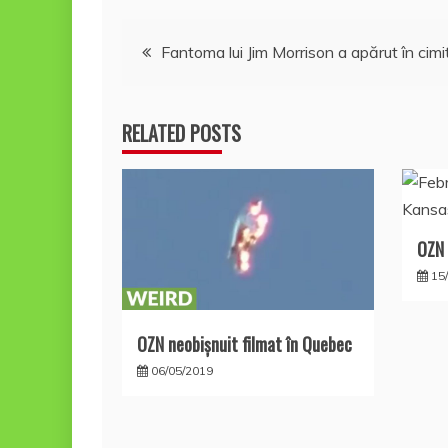
Navigare
Fantoma lui Jim Morrison a apărut în cimit
în
RELATED POSTS
articole
OZN 
15
OZN neobișnuit filmat în Quebec
06/05/2019