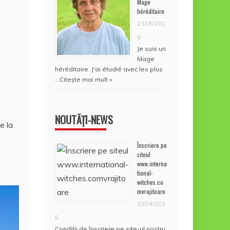
Mage
héréditaire
23/05/201
6
Je suis un
Mage
héréditaire. J'ai étudié avec les plus
…
Citește mai mult »
NOUTĂȚI-NEWS
e la
Înscriere pe
siteul
www.interna
tional-
witches.co
mvrajitoare
03/04/202
5
Condiţii de înscriere pe site-ul nostru