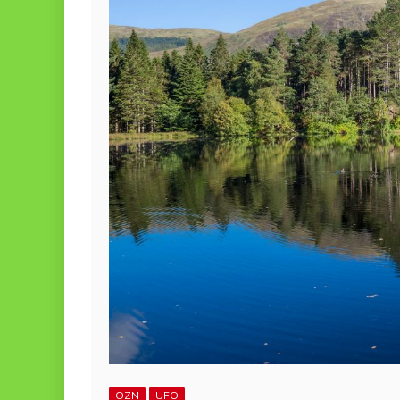
OZN
UFO