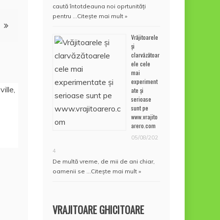
caută întotdeauna noi oprtunități
pentru …
Citește mai mult »
Vrăjitoarele
și
clarvăzătoar
ele cele
mai
experiment
ate și
serioase
sunt pe
www.vrajito
arero.com
05/08/202
4
De multă vreme, de mii de ani chiar,
oamenii se …
Citește mai mult »
VRAJITOARE GHICITOARE