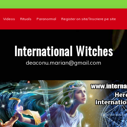
Videos
Rituals
Paranormal
Register on site/ înscriere pe site
International Witches
deaconu.marian@gmail.com