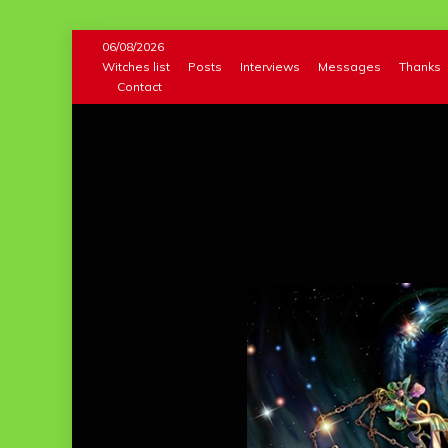
Skip
06/08/2026
to
Witches list
Posts
Interviews
Messages
Thanks
Contact
content