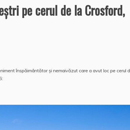
eştri pe cerul de la Crosford,
eniment înspăimântător şi nemaivăzut care a avut loc pe cerul d
6: