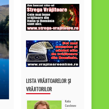
LISTA VRĂJITOARELOR ȘI
VRĂJITORILOR
Katia
Carshnev: