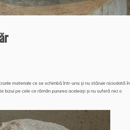
ăr
rurile materiale ce se schimbă într-una şi nu stăruie niciodată î
te bizui pe cele ce rămân pururea aceleaşi şi nu suferă nici o