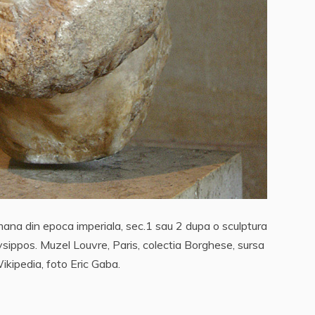
romana din epoca imperiala, sec.1 sau 2 dupa o sculptura
ysippos. Muzel Louvre, Paris, colectia Borghese, sursa
ikipedia, foto Eric Gaba.