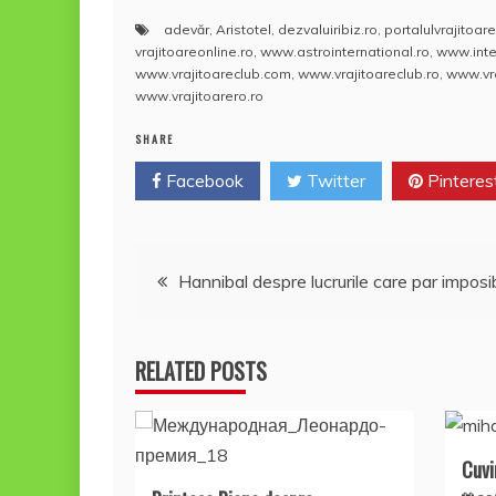
a
w
m
nt
h
a
adevăr
,
Aristotel
,
dezvaluiribiz.ro
,
portalulvrajitoare
c
itt
ai
er
at
rt
vrajitoareonline.ro
,
www.astrointernational.ro
,
www.inte
e
er
l
e
s
aj
www.vrajitoareclub.com
,
www.vrajitoareclub.ro
,
www.vra
www.vrajitoarero.ro
b
st
A
e
SHARE
o
p
a
Facebook
o
Twitter
p
Pinteres
z
k
ă
Navigare
Hannibal despre lucrurile care par imposib
în
RELATED POSTS
articole
Cuvi