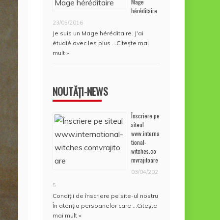
Mage
héréditaire
23/05/2016
Je suis un Mage héréditaire. J'ai
étudié avec les plus …
Citește mai
mult »
NOUTĂȚI-NEWS
Înscriere pe
siteul
www.interna
tional-
witches.co
mvrajitoare
03/04/202
5
Condiţii de înscriere pe site-ul nostru
În atenţia persoanelor care …
Citește
mai mult »