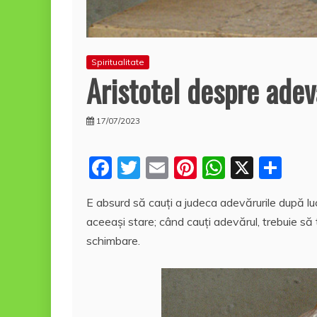
Spiritualitate
Aristotel despre adev
17/07/2023
F
T
E
Pi
W
X
P
a
w
m
nt
h
a
E absurd să cauţi a judeca adevărurile după luc
c
itt
ai
er
at
rt
aceeaşi stare; când cauţi adevărul, trebuie să 
e
er
l
e
s
aj
schimbare.
b
st
A
e
o
p
a
o
p
z