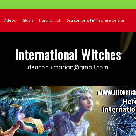
Videos
Rituals
Paranormal
Register on site/ înscriere pe site
International Witches
deaconu.marian@gmail.com