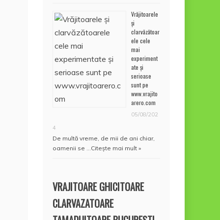
Vrăjitoarele
și
clarvăzătoar
ele cele
mai
experiment
ate și
serioase
sunt pe
www.vrajito
arero.com
05/08/202
4
De multă vreme, de mii de ani chiar,
oamenii se …
Citește mai mult »
VRAJITOARE GHICITOARE
CLARVAZATOARE
TAMADUITOARE BUCURESTI