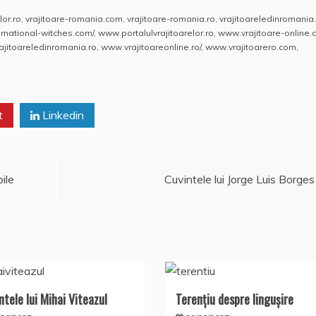
lor.ro
,
vrajitoare-romania.com
,
vrajitoare-romania.ro
,
vrajitoareledinromani
rnational-witches.com/
,
www.portalulvrajitoarelor.ro
,
www.vrajitoare-online
jitoareledinromania.ro
,
www.vrajitoareonline.ro/
,
www.vrajitoarero.com
,
t
Linkedin
ile
Cuvintele lui Jorge Luis Borges
ntele lui Mihai Viteazul
Terențiu despre lingușire