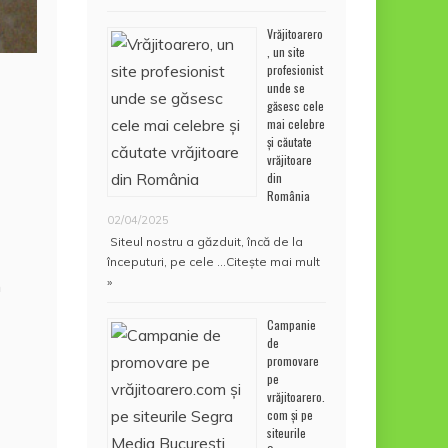
Vrăjitoarero
, un site
profesionist
unde se
găsesc cele
mai celebre
și căutate
vrăjitoare
din
România
02/04/2025
Siteul nostru a găzduit, încă de la
începuturi, pe cele …
Citește mai mult
»
n
Campanie
de
promovare
pe
vrăjitoarero.
com și pe
siteurile