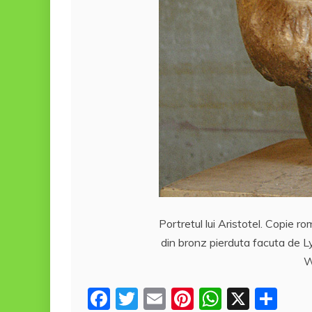
Portretul lui Aristotel. Copie 
din bronz pierduta facuta de L
W
F
T
E
Pi
W
X
P