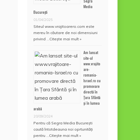
Segra
Media
București
01/04/2025
Siteul www.vrajitoarero.com este
mereu în căutare de noi dimensiuni
privind …
Citește mai mult »
Am lansat
site-ul
www.vrajito
are-
romania-
Israel.ro cu
promovare
directă în
Țara Sfântă
și în lumea
arabă
20/09/2024
Pentru că Segra Media București
caută întotdeauna noi oprtunități
pentru …
Citește mai mult »