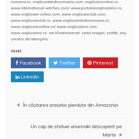
romania.ro
,
vrajitoareledinromania.com
,
vrajitoareonline.ro
,
www.international-witches.com/
,
www.portalulvrajitoarelor.ro
,
www.vrajitoare-online.com
,
www.vrajitoareclub.com
,
www.vrajitoareclub.ro
,
www.vrajitoareledinromania.ro
,
www.vrajitoareonline.ro/
,
www.vrajitoarero.com
,
www.vrajitoarero.ro
,
zei Khaemweset
,
zeiţa magiei
,
zeităţi
,
zeu
creator din Memphis
SHARE
Facebook
Twitter
Pinterest
Linkedin
Navigare
În căutarea oraşelor pierdute din Amazonia
în
Un cap de statuie anunnaki descoperit pe
articole
Marte