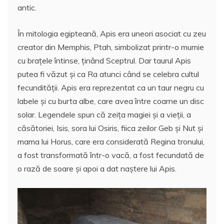
antic.
În mitologia egipteană, Apis era uneori asociat cu zeu
creator din Memphis, Ptah, simbolizat printr-o mumie
cu braţele întinse, ţinând Sceptrul. Dar taurul Apis
putea fi văzut şi ca Ra atunci când se celebra cultul
fecundităţii. Apis era reprezentat ca un taur negru cu
labele şi cu burta albe, care avea între coarne un disc
solar. Legendele spun că zeiţa magiei şi a vieţii, a
căsătoriei, Isis, sora lui Osiris, fiica zeilor Geb şi Nut şi
mama lui Horus, care era considerată Regina tronului,
a fost transformată într-o vacă, a fost fecundată de
o rază de soare şi apoi a dat naştere lui Apis.