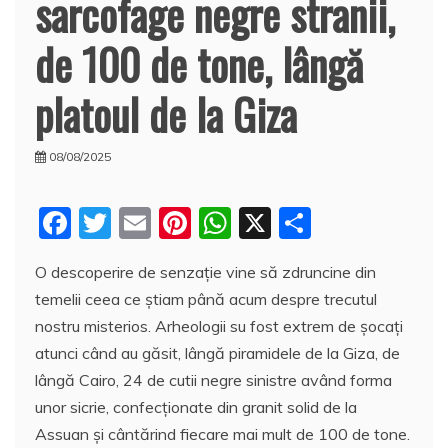
sarcofage negre stranii,
de 100 de tone, lângă
platoul de la Giza
08/08/2025
F
T
E
Pi
W
X
P
a
w
m
nt
h
a
O descoperire de senzaţie vine să zdruncine din
c
itt
ai
er
at
rt
temelii ceea ce ştiam până acum despre trecutul
e
er
l
e
s
aj
nostru misterios. Arheologii su fost extrem de şocaţi
b
st
A
e
atunci când au găsit, lângă piramidele de la Giza, de
o
p
a
lângă Cairo, 24 de cutii negre sinistre având forma
o
p
z
unor sicrie, confecţionate din granit solid de la
Assuan şi cântărind fiecare mai mult de 100 de tone.
k
ă