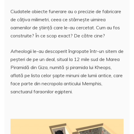
Ciudatele obiecte funerare au o precizie de fabricare
de câţiva milimetri, ceea ce stârneşte uimirea
oamenilor de ştiinţă care le-au cercetat. Cum au fos
construite? În ce scop exact? De către cine?
Arheologii le-au descoperit îngropate într-un sitem de
peşteri de pe un deal, situal la 12 mile sud de Marea
Piramidă din Giza, numită şi piramida lui Kheops,
aflată pe lista celor şapte minuni ale lumii antice, care
face parte din necropola anticului Memphis,
sanctuarul faraonilor egipteni.