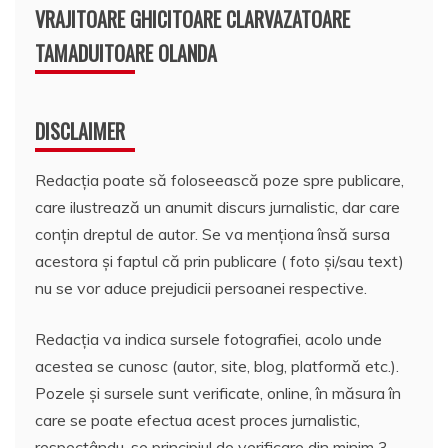
VRAJITOARE GHICITOARE CLARVAZATOARE
TAMADUITOARE OLANDA
DISCLAIMER
Redacția poate să foloseească poze spre publicare,
care ilustrează un anumit discurs jurnalistic, dar care
conțin dreptul de autor. Se va menționa însă sursa
acestora și faptul că prin publicare ( foto și/sau text)
nu se vor aduce prejudicii persoanei respective.
Redacția va indica sursele fotografiei, acolo unde
acestea se cunosc (autor, site, blog, platformă etc.).
Pozele și sursele sunt verificate, online, în măsura în
care se poate efectua acest proces jurnalistic,
respectându-se principiul de verificare din minim 3