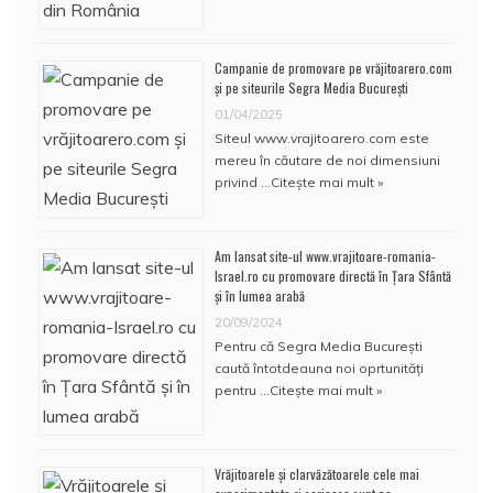
Campanie de promovare pe vrăjitoarero.com
și pe siteurile Segra Media București
01/04/2025
Siteul www.vrajitoarero.com este
mereu în căutare de noi dimensiuni
privind …
Citește mai mult »
Am lansat site-ul www.vrajitoare-romania-
Israel.ro cu promovare directă în Țara Sfântă
și în lumea arabă
20/09/2024
Pentru că Segra Media București
caută întotdeauna noi oprtunități
pentru …
Citește mai mult »
Vrăjitoarele și clarvăzătoarele cele mai