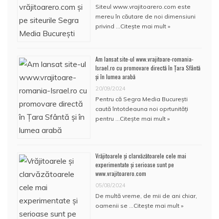
Siteul www.vrajitoarero.com este
mereu în căutare de noi dimensiuni
privind …
Citește mai mult »
Am lansat site-ul www.vrajitoare-romania-
Israel.ro cu promovare directă în Țara Sfântă
și în lumea arabă
20/09/2024
Pentru că Segra Media București
caută întotdeauna noi oprtunități
pentru …
Citește mai mult »
Vrăjitoarele și clarvăzătoarele cele mai
experimentate și serioase sunt pe
www.vrajitoarero.com
05/08/2024
De multă vreme, de mii de ani chiar,
oamenii se …
Citește mai mult »