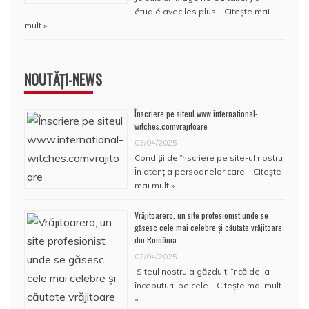
étudié avec les plus …
Citește mai
mult »
NOUTĂȚI-NEWS
Înscriere pe siteul www.international-
witches.comvrajitoare
03/04/2025
Condiţii de înscriere pe site-ul nostru
În atenţia persoanelor care …
Citește
mai mult »
Vrăjitoarero, un site profesionist unde se
găsesc cele mai celebre și căutate vrăjitoare
din România
02/04/2025
Siteul nostru a găzduit, încă de la
începuturi, pe cele …
Citește mai mult
»