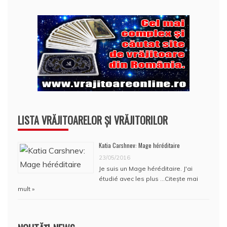
LISTA VRĂJITOARELOR ȘI VRĂJITORILOR
Katia Carshnev: Mage héréditaire
23/05/2016
Je suis un Mage héréditaire. J'ai
étudié avec les plus …
Citește mai
mult »