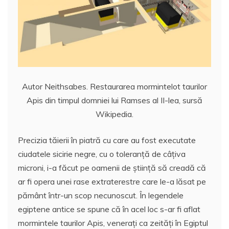
Autor Neithsabes. Restaurarea mormintelot taurilor
Apis din timpul domniei lui Ramses al II-lea, sursă
Wikipedia.
Precizia tăierii în piatră cu care au fost executate
ciudatele sicirie negre, cu o toleranţă de câţiva
microni, i-a făcut pe oamenii de ştiinţă să creadă că
ar fi opera unei rase extraterestre care le-a lăsat pe
pământ într-un scop necunoscut. În legendele
egiptene antice se spune că în acel loc s-ar fi aflat
mormintele taurilor Apis, veneraţi ca zeităţi în Egiptul