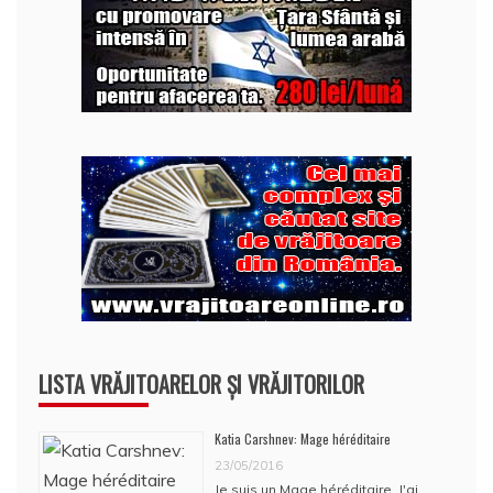
LISTA VRĂJITOARELOR ȘI VRĂJITORILOR
Katia Carshnev: Mage héréditaire
23/05/2016
Je suis un Mage héréditaire. J'ai