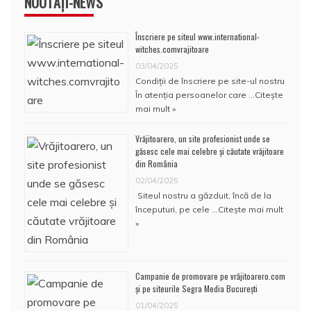
NOUTĂȚI-NEWS
Înscriere pe siteul www.international-
witches.comvrajitoare
03/04/2025
Condiţii de înscriere pe site-ul nostru
În atenţia persoanelor care …
Citește
mai mult »
Vrăjitoarero, un site profesionist unde se
găsesc cele mai celebre și căutate vrăjitoare
din România
02/04/2025
Siteul nostru a găzduit, încă de la
începuturi, pe cele …
Citește mai mult
»
Campanie de promovare pe vrăjitoarero.com
și pe siteurile Segra Media București
01/04/2025