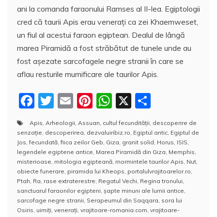
ani la comanda faraonului Ramses al II-lea. Egiptologii
cred că taurii Apis erau veneraţi ca zei Khaemweset,
un fiul al acestui faraon egiptean. Dealul de lângă
marea Piramidă a fost străbătut de tunele unde au
fost aşezate sarcofagele negre stranii în care se
aflau resturile mumificare ale taurilor Apis.
F
T
E
Pi
W
X
P
a
w
m
nt
h
a
Apis
,
Arheologii
,
Assuan
,
cultul fecundităţii
,
descoperire de
c
itt
ai
er
at
rt
senzaţie
,
descoperirea
,
dezvaluiribiz.ro
,
Egiptul antic
,
Egiptul de
e
er
l
e
s
aj
Jos
,
fecundată
,
fiica zeilor Geb
,
Giza
,
granit solid
,
Horus
,
ISIS
,
legendele egiptene antice
,
Marea Piramidă din Giza
,
Memphis
,
b
st
A
e
misterioase
,
mitologia egipteană
,
mormintele taurilor Apis
,
Nut
,
obiecte funerare
,
piramida lui Kheops
,
portalulvrajitoarelor.ro
,
o
p
a
Ptah
,
Ra
,
rase extraterestre
,
Regatul Vechi
,
Regina tronului
,
o
p
z
sanctuarul faraonilor egipteni
,
şapte minuni ale lumii antice
,
sarcofage negre stranii
,
Serapeumul din Saqqara
,
sora lui
k
ă
Osiris
,
uimiţi
,
veneraţi
,
vrajitoare-romania.com
,
vrajitoare-